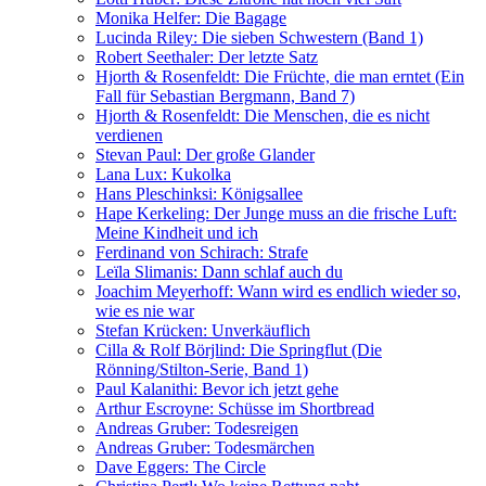
Monika Helfer: Die Bagage
Lucinda Riley: Die sieben Schwestern (Band 1)
Robert Seethaler: Der letzte Satz
Hjorth & Rosenfeldt: Die Früchte, die man erntet (Ein
Fall für Sebastian Bergmann, Band 7)
Hjorth & Rosenfeldt: Die Menschen, die es nicht
verdienen
Stevan Paul: Der große Glander
Lana Lux: Kukolka
Hans Pleschinksi: Königsallee
Hape Kerkeling: Der Junge muss an die frische Luft:
Meine Kindheit und ich
Ferdinand von Schirach: Strafe
Leïla Slimanis: Dann schlaf auch du
Joachim Meyerhoff: Wann wird es endlich wieder so,
wie es nie war
Stefan Krücken: Unverkäuflich
Cilla & Rolf Börjlind: Die Springflut (Die
Rönning/Stilton-Serie, Band 1)
Paul Kalanithi: Bevor ich jetzt gehe
Arthur Escroyne: Schüsse im Shortbread
Andreas Gruber: Todesreigen
Andreas Gruber: Todesmärchen
Dave Eggers: The Circle