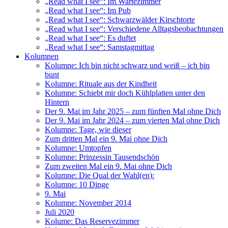
„Read what I see“: Im Wartezimmer
„Read what I see“: Im Pub
„Read what I see“: Schwarzwälder Kirschtorte
„Read what I see“: Verschiedene Alltagsbeobachtungen
„Read what I see“: Es duftet
„Read what I see“: Samstagmittag
Kolumnen
Kolumne: Ich bin nicht schwarz und weiß – ich bin
bunt
Kolumne: Rituale aus der Kindheit
Kolumne: Schiebt mir doch Kühlplatten unter den
Hintern
Der 9. Mai im Jahr 2025 – zum fünften Mal ohne Dich
Der 9. Mai im Jahr 2024 – zum vierten Mal ohne Dich
Kolumne: Tage, wie dieser
Zum dritten Mal ein 9. Mai ohne Dich
Kolumne: Umtopfen
Kolumne: Prinzessin Tausendschön
Zum zweiten Mal ein 9. Mai ohne Dich
Kolumne: Die Qual der Wahl(en):
Kolumne: 10 Dinge
9. Mai
Kolumne: November 2014
Juli 2020
Kolume: Das Reservezimmer