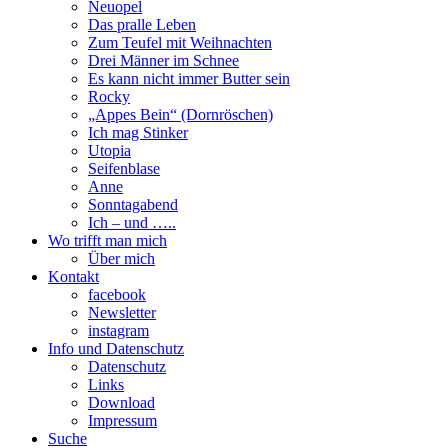
Neuopel
Das pralle Leben
Zum Teufel mit Weihnachten
Drei Männer im Schnee
Es kann nicht immer Butter sein
Rocky
„Appes Bein“ (Dornröschen)
Ich mag Stinker
Utopia
Seifenblase
Anne
Sonntagabend
Ich – und …..
Wo trifft man mich
Über mich
Kontakt
facebook
Newsletter
instagram
Info und Datenschutz
Datenschutz
Links
Download
Impressum
Suche