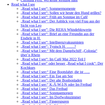
Christina Pertl: Wo keine Rettung naht
Read what I see
„Read what I see“: Sommermomente
„Read what I see“: Sollen wir heute den Hund grillen?
„Read what I see“: Früh am Sonntag im Café
„Read what I see“: Der Anblick von viel Frau aus der
Sicht von Leo
„Read what I see”: Die REHA Whistleblowerin
„Read what I see“: Brief an eine Freundin aus der
Eisdiele in H.
„Read what I see“: Intelligenzvakuumisten
„Read what I see“: Typisch H. ……?
„Read what I see:“ Mit dem Dampfschiff „Colonia“
über`n Rhein
„Read what I see“: Im Café Mai 2022 Teil I
„Read what I see“ oder besser „Read what I cook“: Der
Kochkurs
„Read what I see:“ Eine Bootsfahrt, die ist …..
„Read what I see“: Ein Tag am See
„Read what I see“: Der alte Bonbonladen
„Read what I see:“ K-Ä-W-I-N oder Im Freibad
„Read what I see:“ Das Freibad
„Read what I see:“ Sonntagmorgen
„Read what I see“: Im Dorfwohnzimmer
„Read what I see“: Fingerspuren