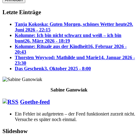
Letzte Einträge
Tanja Kokoska: Guten Morgen, schönes Wetter heute
29.
Juni 2026 - 22:15
Kolumne: Ich bin nicht schwarz und weiß – ich bin
bunt
26. März 2026 - 18:19
Kolumne: Rituale aus der Kindheit
16. Februar 2026 -
20:43
Thorsten Woywod: Mathilde und Marie
14. Januar 2026 -
23:30
Das Geschenk
3. Oktober 2025 - 8:00
Sabine Ganowiak
Goethe-feed
Ein Fehler ist aufgetreten – der Feed funktioniert zurzeit nicht.
Versuche es später noch einmal.
Slideshow