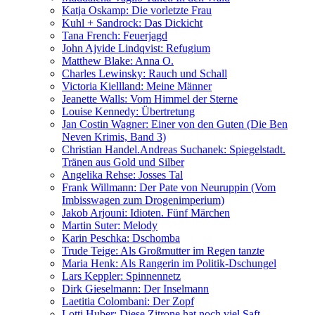
Katja Oskamp: Die vorletzte Frau
Kuhl + Sandrock: Das Dickicht
Tana French: Feuerjagd
John Ajvide Lindqvist: Refugium
Matthew Blake: Anna O.
Charles Lewinsky: Rauch und Schall
Victoria Kiellland: Meine Männer
Jeanette Walls: Vom Himmel der Sterne
Louise Kennedy: Übertretung
Jan Costin Wagner: Einer von den Guten (Die Ben
Neven Krimis, Band 3)
Christian Handel.Andreas Suchanek: Spiegelstadt.
Tränen aus Gold und Silber
Angelika Rehse: Josses Tal
Frank Willmann: Der Pate von Neuruppin (Vom
Imbisswagen zum Drogenimperium)
Jakob Arjouni: Idioten. Fünf Märchen
Martin Suter: Melody
Karin Peschka: Dschomba
Trude Teige: Als Großmutter im Regen tanzte
Maria Henk: Als Rangerin im Politik-Dschungel
Lars Keppler: Spinnennetz
Dirk Gieselmann: Der Inselmann
Laetitia Colombani: Der Zopf
Lotti Huber: Diese Zitrone hat noch viel Saft