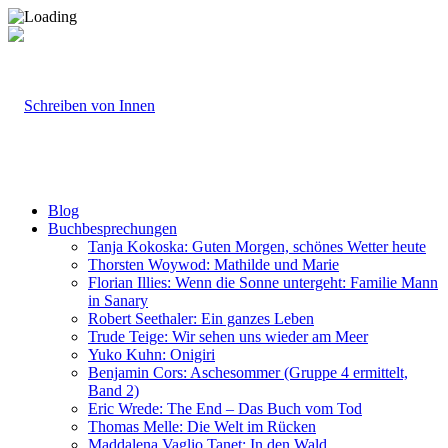
Blog
Buchbesprechungen
Tanja Kokoska: Guten Morgen, schönes Wetter heute
Thorsten Woywod: Mathilde und Marie
Florian Illies: Wenn die Sonne untergeht: Familie Mann
in Sanary
Robert Seethaler: Ein ganzes Leben
Trude Teige: Wir sehen uns wieder am Meer
Yuko Kuhn: Onigiri
Benjamin Cors: Aschesommer (Gruppe 4 ermittelt,
Band 2)
Eric Wrede: The End – Das Buch vom Tod
Thomas Melle: Die Welt im Rücken
Maddalena Vaglio Tanet: In den Wald