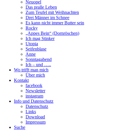
Neuopel
Das pralle Leben
Zum Teufel mit Weihnachten
Drei Männer im Schnee
Es kann nicht immer Butter sein
Rocky
„Appes Bein“ (Dornröschen)
Ich mag Stinker
Utopia
Seifenblase
Anne
Sonntagabend
Ich – und …..
Wo trifft man mich
Über mich
Kontakt
facebook
Newsletter
instagram
Info und Datenschutz
Datenschutz
Links
Download
Impressum
Suche