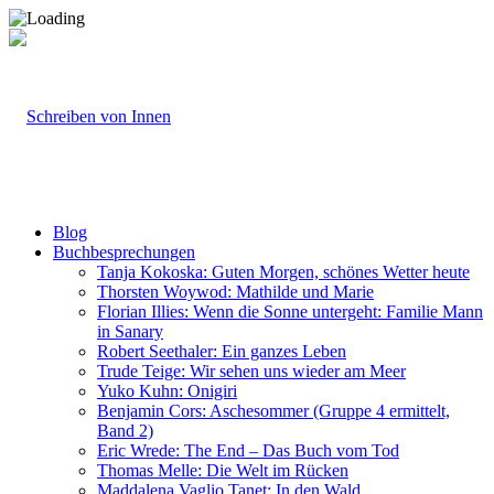
Blog
Buchbesprechungen
Tanja Kokoska: Guten Morgen, schönes Wetter heute
Thorsten Woywod: Mathilde und Marie
Florian Illies: Wenn die Sonne untergeht: Familie Mann
in Sanary
Robert Seethaler: Ein ganzes Leben
Trude Teige: Wir sehen uns wieder am Meer
Yuko Kuhn: Onigiri
Benjamin Cors: Aschesommer (Gruppe 4 ermittelt,
Band 2)
Eric Wrede: The End – Das Buch vom Tod
Thomas Melle: Die Welt im Rücken
Maddalena Vaglio Tanet: In den Wald