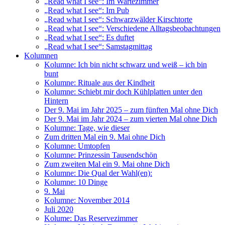
„Read what I see“: Im Wartezimmer
„Read what I see“: Im Pub
„Read what I see“: Schwarzwälder Kirschtorte
„Read what I see“: Verschiedene Alltagsbeobachtungen
„Read what I see“: Es duftet
„Read what I see“: Samstagmittag
Kolumnen
Kolumne: Ich bin nicht schwarz und weiß – ich bin
bunt
Kolumne: Rituale aus der Kindheit
Kolumne: Schiebt mir doch Kühlplatten unter den
Hintern
Der 9. Mai im Jahr 2025 – zum fünften Mal ohne Dich
Der 9. Mai im Jahr 2024 – zum vierten Mal ohne Dich
Kolumne: Tage, wie dieser
Zum dritten Mal ein 9. Mai ohne Dich
Kolumne: Umtopfen
Kolumne: Prinzessin Tausendschön
Zum zweiten Mal ein 9. Mai ohne Dich
Kolumne: Die Qual der Wahl(en):
Kolumne: 10 Dinge
9. Mai
Kolumne: November 2014
Juli 2020
Kolume: Das Reservezimmer