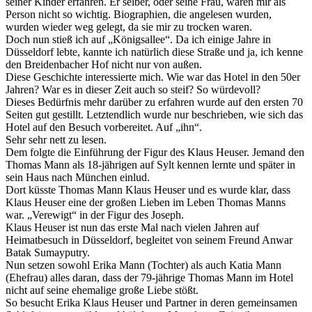
seiner Kinder erfahren. Er selber, oder seine Frau, waren mir als
Person nicht so wichtig. Biographien, die angelesen wurden,
wurden wieder weg gelegt, da sie mir zu trocken waren.
Doch nun stieß ich auf „Königsallee“. Da ich einige Jahre in
Düsseldorf lebte, kannte ich natürlich diese Straße und ja, ich kenne
den Breidenbacher Hof nicht nur von außen.
Diese Geschichte interessierte mich. Wie war das Hotel in den 50er
Jahren? War es in dieser Zeit auch so steif? So würdevoll?
Dieses Bedürfnis mehr darüber zu erfahren wurde auf den ersten 70
Seiten gut gestillt. Letztendlich wurde nur beschrieben, wie sich das
Hotel auf den Besuch vorbereitet. Auf „ihn“.
Sehr sehr nett zu lesen.
Dem folgte die Einführung der Figur des Klaus Heuser. Jemand den
Thomas Mann als 18-jährigen auf Sylt kennen lernte und später in
sein Haus nach München einlud.
Dort küsste Thomas Mann Klaus Heuser und es wurde klar, dass
Klaus Heuser eine der großen Lieben im Leben Thomas Manns
war. „Verewigt“ in der Figur des Joseph.
Klaus Heuser ist nun das erste Mal nach vielen Jahren auf
Heimatbesuch in Düsseldorf, begleitet von seinem Freund Anwar
Batak Sumayputry.
Nun setzen sowohl Erika Mann (Tochter) als auch Katia Mann
(Ehefrau) alles daran, dass der 79-jährige Thomas Mann im Hotel
nicht auf seine ehemalige große Liebe stößt.
So besucht Erika Klaus Heuser und Partner in deren gemeinsamen