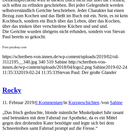
sich selbst zu erfinden geschrieben. Bei jeder Gelegenheit werden
selbstverständlich Gerichte beschrieben. Jeder Charakter hat einen
Bezug zum Kochen und das fließt im Buch mit ein. Nein, es ist kein
Kochbuch, sondern ein Buch über das Leben, über das Kochen,
über das trinken über verschiedene Küchen und und und.
Die Gerichte wurden übrigens nicht erfunden, sondern von Stevan
Paul bereits so gekocht.
Foto:pixabay.com
https://schreiben-von-innen.de/wp-content/uploads/2019/02/oil-
3112195__340.jpg
340
510
Sabine
http://schreiben-von-
innen.de/wp-content/uploads/2018/04/logo2.png
Sabine
2019-02-24
11:35:33
2019-02-24 11:35:33
Stevan Paul: Der große Glander
Rocky
11. Februar 2019
/
0 Kommentare
/
in
Kurzgeschichten
/
von
Sabine
„Das frisch geduschte, blonde männliche Muskelpaket fuhr rasant
und betrunken mit dem Fahrrad zur Apotheke, da es ein Mittel
gegen den drohenden Kater benötigte und legte sich bei dem
Schneetreiben samt Fahrrad prompt auf die Fresse.“