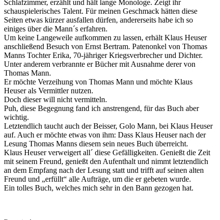
Schlafzimmer, erzählt und hält lange Monologe. Zeigt ihr
schauspielerisches Talent. Für meinen Geschmack hätten diese
Seiten etwas kürzer ausfallen dürfen, andererseits habe ich so
einiges über die Mann´s erfahren.
Um keine Langeweile aufkommen zu lassen, erhält Klaus Heuser
anschließend Besuch von Ernst Bertram. Patenonkel von Thomas
Manns Tochter Erika, 70-jähriger Kriegsverbrecher und Dichter.
Unter anderem verbrannte er Bücher mit Ausnahme derer von
Thomas Mann.
Er möchte Verzeihung von Thomas Mann und möchte Klaus
Heuser als Vermittler nutzen.
Doch dieser will nicht vermitteln.
Puh, diese Begegnung fand ich anstrengend, für das Buch aber
wichtig.
Letztendlich taucht auch der Beisser, Golo Mann, bei Klaus Heuser
auf. Auch er möchte etwas von ihm: Dass Klaus Heuser nach der
Lesung Thomas Manns diesem sein neues Buch überreicht.
Klaus Heuser verweigert all´ diese Gefälligkeiten. Genießt die Zeit
mit seinem Freund, genießt den Aufenthalt und nimmt letztendlich
an dem Empfang nach der Lesung statt und trifft auf seinen alten
Freund und „erfüllt“ alle Aufträge, um die er gebeten wurde.
Ein tolles Buch, welches mich sehr in den Bann gezogen hat.