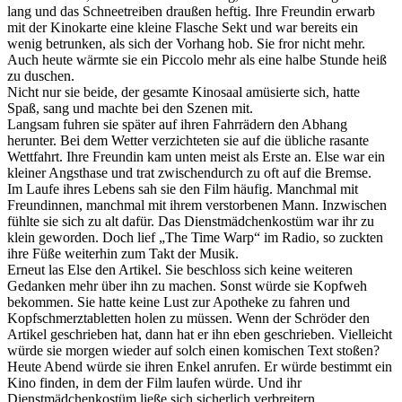
lang und das Schneetreiben draußen heftig. Ihre Freundin erwarb
mit der Kinokarte eine kleine Flasche Sekt und war bereits ein
wenig betrunken, als sich der Vorhang hob. Sie fror nicht mehr.
Auch heute wärmte sie ein Piccolo mehr als eine halbe Stunde heiß
zu duschen.
Nicht nur sie beide, der gesamte Kinosaal amüsierte sich, hatte
Spaß, sang und machte bei den Szenen mit.
Langsam fuhren sie später auf ihren Fahrrädern den Abhang
herunter. Bei dem Wetter verzichteten sie auf die übliche rasante
Wettfahrt. Ihre Freundin kam unten meist als Erste an. Else war ein
kleiner Angsthase und trat zwischendurch zu oft auf die Bremse.
Im Laufe ihres Lebens sah sie den Film häufig. Manchmal mit
Freundinnen, manchmal mit ihrem verstorbenen Mann. Inzwischen
fühlte sie sich zu alt dafür. Das Dienstmädchenkostüm war ihr zu
klein geworden. Doch lief „The Time Warp“ im Radio, so zuckten
ihre Füße weiterhin zum Takt der Musik.
Erneut las Else den Artikel. Sie beschloss sich keine weiteren
Gedanken mehr über ihn zu machen. Sonst würde sie Kopfweh
bekommen. Sie hatte keine Lust zur Apotheke zu fahren und
Kopfschmerztabletten holen zu müssen. Wenn der Schröder den
Artikel geschrieben hat, dann hat er ihn eben geschrieben. Vielleicht
würde sie morgen wieder auf solch einen komischen Text stoßen?
Heute Abend würde sie ihren Enkel anrufen. Er würde bestimmt ein
Kino finden, in dem der Film laufen würde. Und ihr
Dienstmädchenkostüm ließe sich sicherlich verbreitern.