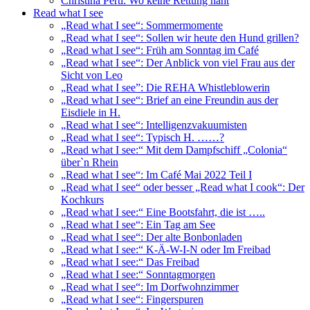
Christina Pertl: Wo keine Rettung naht
Read what I see
„Read what I see“: Sommermomente
„Read what I see“: Sollen wir heute den Hund grillen?
„Read what I see“: Früh am Sonntag im Café
„Read what I see“: Der Anblick von viel Frau aus der
Sicht von Leo
„Read what I see”: Die REHA Whistleblowerin
„Read what I see“: Brief an eine Freundin aus der
Eisdiele in H.
„Read what I see“: Intelligenzvakuumisten
„Read what I see“: Typisch H. ……?
„Read what I see:“ Mit dem Dampfschiff „Colonia“
über`n Rhein
„Read what I see“: Im Café Mai 2022 Teil I
„Read what I see“ oder besser „Read what I cook“: Der
Kochkurs
„Read what I see:“ Eine Bootsfahrt, die ist …..
„Read what I see“: Ein Tag am See
„Read what I see“: Der alte Bonbonladen
„Read what I see:“ K-Ä-W-I-N oder Im Freibad
„Read what I see:“ Das Freibad
„Read what I see:“ Sonntagmorgen
„Read what I see“: Im Dorfwohnzimmer
„Read what I see“: Fingerspuren