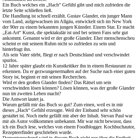
Ein Buch welches ein „Hach“ Gefühl gibt und mich zufrieden die
letzte Seite schließen ließ.
Die Handlung ist schnell erzählt. Gustav Glander, ein junger Mann
vom Land, aufgewachsen im Allgäu, entwickelt sich im New York
der 90er zu einem bekannten jungen Künstler. Einem Star. Er macht
„Eat-Art“ Kunst, die spektakulär ist und bei seinen Fans sehr gut
ankommt. Genannt wird er der große Glander. Eher menschenscheu
scheint er mit seinem Ruhm nicht so zufrieden zu sein und
hinterfragt ihn.
Als sein Vater stirbt, fliegt er nach Deutschland und verschwindet
spurlos.
12 Jahre später glaubt ein Kunstkritiker ihn in einem Restaurant zu
erkennen. Da er gezwungenermaßen auf der Suche nach einer guten
Story ist, beginnt er mit seinen Recherchen.
Wird er den großen Glander finden? Das Rätsel um sein
verschwinden lösen können? Lösen können, was der große Glander
nun im zweiten Leben macht?
Die Antwort lautet ja.
Warum gefällt mir das Buch so gut? Zum einen, weil es in mir
dieses „Hach“ Gefühl erzeugte. Weil der Einband sehr schön
gestaltet ist. Noch mehr gefällt mir aber der Inhalt. Stevan Paul war
mir als Autor vollkommen unbekannt. Mir war nicht bewusst, dass
ich ein Buch lese, welches von einem Foodblogger. Kochbuchautor,
Rezepteerfinder geschrieben wurde.
Dementsprechend wird in diesem Buch nicht nur über die Freiheit,