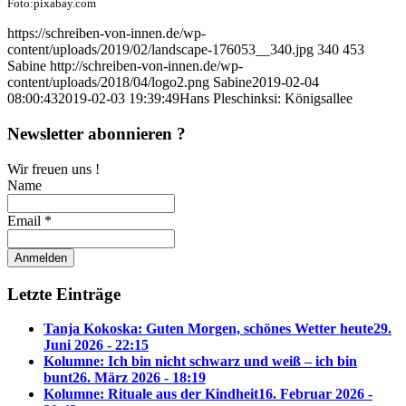
Foto:pixabay.com
https://schreiben-von-innen.de/wp-
content/uploads/2019/02/landscape-176053__340.jpg
340
453
Sabine
http://schreiben-von-innen.de/wp-
content/uploads/2018/04/logo2.png
Sabine
2019-02-04
08:00:43
2019-02-03 19:39:49
Hans Pleschinksi: Königsallee
Newsletter abonnieren ?
Wir freuen uns !
Name
Email *
Letzte Einträge
Tanja Kokoska: Guten Morgen, schönes Wetter heute
29.
Juni 2026 - 22:15
Kolumne: Ich bin nicht schwarz und weiß – ich bin
bunt
26. März 2026 - 18:19
Kolumne: Rituale aus der Kindheit
16. Februar 2026 -