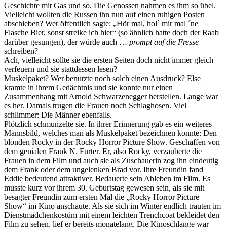
Geschichte mit Gas und so. Die Genossen nahmen es ihm so übel.
Vielleicht wollten die Russen ihn nun auf einen ruhigen Posten
abschieben? Wer öffentlich sagte: „Hör mal, hol` mir mal ´ne
Flasche Bier, sonst streike ich hier“ (so ähnlich hatte doch der Raab
darüber gesungen), der würde auch …
prompt auf die Fresse
schreiben?
Ach, vielleicht sollte sie die ersten Seiten doch nicht immer gleich
verfeuern und sie stattdessen lesen?
Muskelpaket? Wer benutzte noch solch einen Ausdruck? Else
kramte in ihrem Gedächtnis und sie konnte nur einen
Zusammenhang mit Arnold Schwarzenegger herstellen. Lange war
es her. Damals trugen die Frauen noch Schlaghosen. Viel
schlimmer: Die Männer ebenfalls.
Plötzlich schmunzelte sie. In ihrer Erinnerung gab es ein weiteres
Mannsbild, welches man als Muskelpaket bezeichnen konnte: Den
blonden Rocky in der Rocky Horror Picture Show. Geschaffen von
dem genialen Frank N. Furter. Er, also Rocky, verzauberte die
Frauen in dem Film und auch sie als Zuschauerin zog ihn eindeutig
dem Frank oder dem ungelenken Brad vor. Ihre Freundin fand
Eddie bedeutend attraktiver. Bedauerte sein Ableben im Film. Es
musste kurz vor ihrem 30. Geburtstag gewesen sein, als sie mit
besagter Freundin zum ersten Mal die „Rocky Horror Picture
Show“ im Kino anschaute. Als sie sich im Winter endlich trauten im
Dienstmädchenkostüm mit einem leichten Trenchcoat bekleidet den
Film zu sehen, lief er bereits monatelang, Die Kinoschlange war