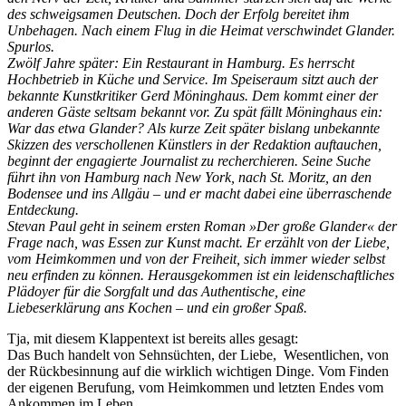
des schweigsamen Deutschen. Doch der Erfolg bereitet ihm
Unbehagen. Nach einem Flug in die Heimat verschwindet Glander.
Spurlos.
Zwölf Jahre später: Ein Restaurant in Hamburg. Es herrscht
Hochbetrieb in Küche und Service. Im Speiseraum sitzt auch der
bekannte Kunstkritiker Gerd Möninghaus. Dem kommt einer der
anderen Gäste seltsam bekannt vor. Zu spät fällt Möninghaus ein:
War das etwa Glander? Als kurze Zeit später bislang unbekannte
Skizzen des verschollenen Künstlers in der Redaktion auftauchen,
beginnt der engagierte Journalist zu recherchieren. Seine Suche
führt ihn von Hamburg nach New York, nach St. Moritz, an den
Bodensee und ins Allgäu – und er macht dabei eine überraschende
Entdeckung.
Stevan Paul geht in seinem ersten Roman »Der große Glander« der
Frage nach, was Essen zur Kunst macht. Er erzählt von der Liebe,
vom Heimkommen und von der Freiheit, sich immer wieder selbst
neu erfinden zu können. Herausgekommen ist ein leidenschaftliches
Plädoyer für die Sorgfalt und das Authentische, eine
Liebeserklärung ans Kochen – und ein großer Spaß.
Tja, mit diesem Klappentext ist bereits alles gesagt:
Das Buch handelt von Sehnsüchten, der Liebe, Wesentlichen, von
der Rückbesinnung auf die wirklich wichtigen Dinge. Vom Finden
der eigenen Berufung, vom Heimkommen und letzten Endes vom
Ankommen im Leben.