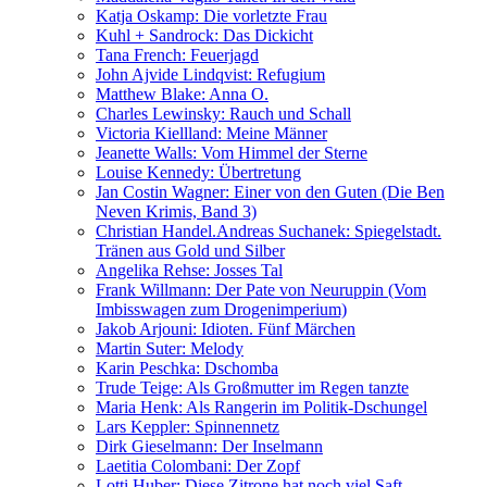
Katja Oskamp: Die vorletzte Frau
Kuhl + Sandrock: Das Dickicht
Tana French: Feuerjagd
John Ajvide Lindqvist: Refugium
Matthew Blake: Anna O.
Charles Lewinsky: Rauch und Schall
Victoria Kiellland: Meine Männer
Jeanette Walls: Vom Himmel der Sterne
Louise Kennedy: Übertretung
Jan Costin Wagner: Einer von den Guten (Die Ben
Neven Krimis, Band 3)
Christian Handel.Andreas Suchanek: Spiegelstadt.
Tränen aus Gold und Silber
Angelika Rehse: Josses Tal
Frank Willmann: Der Pate von Neuruppin (Vom
Imbisswagen zum Drogenimperium)
Jakob Arjouni: Idioten. Fünf Märchen
Martin Suter: Melody
Karin Peschka: Dschomba
Trude Teige: Als Großmutter im Regen tanzte
Maria Henk: Als Rangerin im Politik-Dschungel
Lars Keppler: Spinnennetz
Dirk Gieselmann: Der Inselmann
Laetitia Colombani: Der Zopf
Lotti Huber: Diese Zitrone hat noch viel Saft