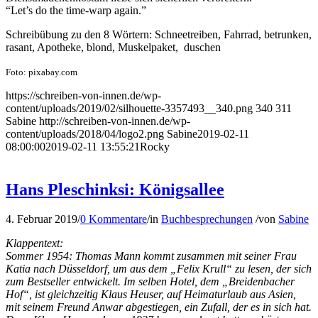
“Let’s do the time-warp again.”
Schreibübung zu den 8 Wörtern: Schneetreiben, Fahrrad, betrunken,
rasant, Apotheke, blond, Muskelpaket, duschen
Foto: pixabay.com
https://schreiben-von-innen.de/wp-
content/uploads/2019/02/silhouette-3357493__340.png
340
311
Sabine
http://schreiben-von-innen.de/wp-
content/uploads/2018/04/logo2.png
Sabine
2019-02-11
08:00:00
2019-02-11 13:55:21
Rocky
Hans Pleschinksi: Königsallee
4. Februar 2019
/
0 Kommentare
/
in
Buchbesprechungen
/
von
Sabine
Klappentext:
Sommer 1954: Thomas Mann kommt zusammen mit seiner Frau
Katia nach Düsseldorf, um aus dem „Felix Krull“ zu lesen, der sich
zum Bestseller entwickelt. Im selben Hotel, dem „Breidenbacher
Hof“, ist gleichzeitig Klaus Heuser, auf Heimaturlaub aus Asien,
mit
seinem Freund Anwar abgestiegen, ein Zufall, der es in sich hat.