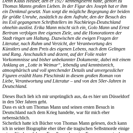
Denn Klaus Heuser, den er 1927 kennengelernt hatte, gehört zu
Thomas Manns großen Lieben. In der Figur des Joseph hat er ihm
ein Denkmal gesetzt. Nun sorgt die mögliche Begegnung der beiden
für größte Unruhe, zusätzlich zu dem Aufruhr, den der Besuch des
ins Exil gegangenen
Schriftstellers im Nachkriegs-Deutschland
ohnehin auslöst. Erika Mann mischt sich ein, Golo Mann und Ernst
Bertram verfolgen ihre eigenen Ziele, und die Honoratioren der
Stadt ringen um Haltung. Dazwischen die ewigen Fragen der
Literatur, nach Ruhm und Verzicht, der Verantwortung des
Künstlers und dem Preis des eigenen Lebens, nach dem Gelingen
und Rang. Anschaulich und dezent, auf der Folie realer
Vorkommnisse und
bisher unbekannter Dokumente, dabei mit einem
Anklang an „Lotte in Weimar“, lebendig und kenntnisreich,
atmosphärisch und voll sprechender Details und unvergesslicher
Figuren erzählt Hans Pleschinski in diesem großen Roman von
Liebe, Verantwortung und Literatur – und von den 50er-Jahren in
Deutschland.
Dieses Buch lieh ich mir ursprünglich aus, da es hier um Düsseldorf
in den 50er Jahren geht.
Dass es sich um Thomas Mann und seinen ersten Besuch in
Deutschland nach dem Krieg handelte, war für mich eher
nebensächlich.
Sicherlich hatte ich Bücher von Thomas Mann gelesen, doch kann
ich in seiner Biographie eher über die tragischen Selbstmorde einige