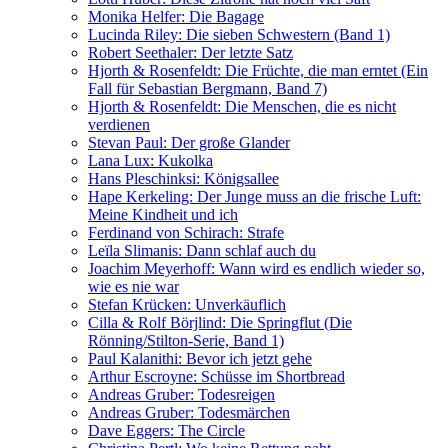
Monika Helfer: Die Bagage
Lucinda Riley: Die sieben Schwestern (Band 1)
Robert Seethaler: Der letzte Satz
Hjorth & Rosenfeldt: Die Früchte, die man erntet (Ein
Fall für Sebastian Bergmann, Band 7)
Hjorth & Rosenfeldt: Die Menschen, die es nicht
verdienen
Stevan Paul: Der große Glander
Lana Lux: Kukolka
Hans Pleschinksi: Königsallee
Hape Kerkeling: Der Junge muss an die frische Luft:
Meine Kindheit und ich
Ferdinand von Schirach: Strafe
Leïla Slimanis: Dann schlaf auch du
Joachim Meyerhoff: Wann wird es endlich wieder so,
wie es nie war
Stefan Krücken: Unverkäuflich
Cilla & Rolf Börjlind: Die Springflut (Die
Rönning/Stilton-Serie, Band 1)
Paul Kalanithi: Bevor ich jetzt gehe
Arthur Escroyne: Schüsse im Shortbread
Andreas Gruber: Todesreigen
Andreas Gruber: Todesmärchen
Dave Eggers: The Circle