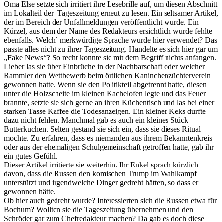
Oma Else setzte sich irritiert ihre Lesebrille auf, um diesen Abschnitt
im Lokalteil der Tageszeitung erneut zu lesen. Ein seltsamer Artikel,
der im Bereich der Unfallmeldungen veröffentlicht wurde. Ein
Kürzel, aus dem der Name des Redakteurs ersichtlich wurde fehlte
ebenfalls. Welch` merkwürdige Sprache wurde hier verwendet? Das
passte alles nicht zu ihrer Tageszeitung. Handelte es sich hier gar um
„Fake News“? So recht konnte sie mit dem Begriff nichts anfangen.
Lieber las sie über Einbrüche in der Nachbarschaft oder welcher
Rammler den Wettbewerb beim örtlichen Kaninchenzüchterverein
gewonnen hatte. Wenn sie den Politikteil abgetrennt hatte, diesen
unter die Holzscheite im kleinen Kachelofen legte und das Feuer
brannte, setzte sie sich gerne an ihren Küchentisch und las bei einer
starken Tasse Kaffee die Todesanzeigen. Ein kleiner Keks durfte
dazu nicht fehlen. Manchmal gab es auch ein kleines Stück
Butterkuchen. Selten gestand sie sich ein, dass sie dieses Ritual
mochte. Zu erfahren, dass es niemanden aus ihrem Bekanntenkreis
oder aus der ehemaligen Schulgemeinschaft getroffen hatte, gab ihr
ein gutes Gefühl.
Dieser Artikel irritierte sie weiterhin. Ihr Enkel sprach kürzlich
davon, dass die Russen den komischen Trump im Wahlkampf
unterstützt und irgendwelche Dinger gedreht hätten, so dass er
gewonnen hätte.
Ob hier auch gedreht wurde? Interessierten sich die Russen etwa für
Bochum? Wollten sie die Tageszeitung übernehmen und den
Schröder gar zum Chefredakteur machen? Da gab es doch diese