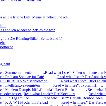
hen, die es nicht verdienen
r
 an die frische Luft: Meine Kindheit und ich
ch du
s endlich wieder so, wie es nie war
ngflut (Die Rönning/Stilton-Serie, Band 1)
gehe
hortbread
n
ng naht
see“: Sommermomente
„Read what I see“: Sollen wir heute den 
ee“: Früh am Sonntag im Café
„Read what I see“: Der Anblick v
ee”: Die REHA Whistleblowerin
„Read what I see“: Brief an ein
e“: Intelligenzvakuumisten
„Read what I see“: Typisch H. ……
ee:“ Mit dem Dampfschiff „Colonia“ über`n Rhein
„Read what I
ee“ oder besser „Read what I cook“: Der Kochkurs
„Read what I
ee“: Ein Tag am See
„Read what I see“: Der alte Bonbonladen
ee:“ K-Ä-W-I-N oder Im Freibad
„Read what I see:“ Das Freiba