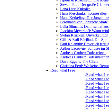
Hjorth & Rosenfeldt: Die Mensc
Stevan Paul: Der große Glande
Lana Lux: Kukolka
Hans Pleschinksi: Königsallee
Hape Kerkeling: Der Junge muss
Ferdinand von Schirach: Strafe
Leïla Slimanis: Dann schlaf au
Joachim Meyerhoff: Wann wird e
Stefan Krücken: Unverkäuflich
Cilla & Rolf Börjlind: Die Spri
Paul Kalanithi: Bevor ich jetzt 
Arthur Escroyne: Schüsse im S
Andreas Gruber: Todesreigen
Andreas Gruber: Todesmärche
Dave Eggers: The Circle
Christina Pertl: Wo keine Rettu
Read what I see
„Read what I 
„Read what I s
„Read what I s
„Read what I se
„Read what I s
„Read what I s
„Read what I s
„Read what I s