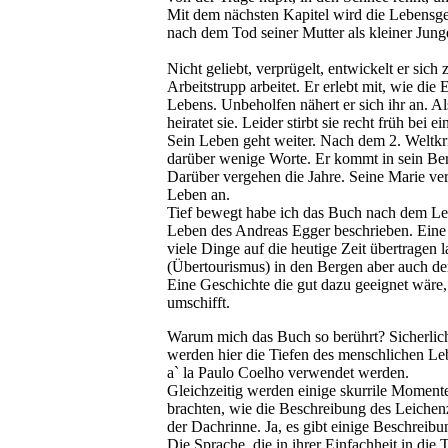
Mit dem nächsten Kapitel wird die Lebensge
nach dem Tod seiner Mutter als kleiner Jung
Nicht geliebt, verprügelt, entwickelt er sic
Arbeitstrupp arbeitet. Er erlebt mit, wie die 
Lebens. Unbeholfen nähert er sich ihr an. 
heiratet sie. Leider stirbt sie recht früh be
Sein Leben geht weiter. Nach dem 2. Weltkrie
darüber wenige Worte. Er kommt in sein Berg
Darüber vergehen die Jahre. Seine Marie ver
Leben an.
Tief bewegt habe ich das Buch nach dem Les
Leben des Andreas Egger beschrieben. Eine G
viele Dinge auf die heutige Zeit übertrage
(Übertourismus) in den Bergen aber auch d
Eine Geschichte die gut dazu geeignet wäre,
umschifft.
Warum mich das Buch so berührt? Sicherlich
werden hier die Tiefen des menschlichen Leb
a` la Paulo Coelho verwendet werden.
Gleichzeitig werden einige skurrile Momen
brachten, wie die Beschreibung des Leichen
der Dachrinne. Ja, es gibt einige Beschreibu
Die Sprache, die in ihrer Einfachheit in die 