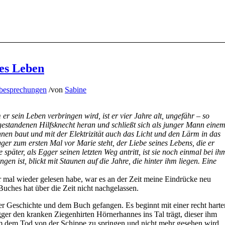
zes Leben
besprechungen
/
von
Sabine
r sein Leben verbringen wird, ist er vier Jahre alt, ungefähr – so
gestandenen Hilfsknecht heran und schließt sich als junger Mann eine
hnen baut und mit der Elektrizität auch das Licht und den Lärm in das
er zum ersten Mal vor Marie steht, der Liebe seines Lebens, die er
 später, als Egger seinen letzten Weg antritt, ist sie noch einmal bei ih
gen ist, blickt mit Staunen auf die Jahre, die hinter ihm liegen. Eine
mal wieder gelesen habe, war es an der Zeit meine Eindrücke neu
 Buches hat über die Zeit nicht nachgelassen.
der Geschichte und dem Buch gefangen. Es beginnt mit einer recht harte
gger den kranken Ziegenhirten Hörnerhannes ins Tal trägt, dieser ihm
um dem Tod von der Schippe zu springen und nicht mehr gesehen wird.