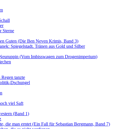
um
chall
er
r Sterne
den Guten (Die Ben Neven Krimis, Band 3)
nek: Spiegelstadt. Tränen aus Gold und Silber
n Neuruppin (Vom Imbisswagen zum Drogenimperium)
ärchen
 Regen tanzte
olitik-Dschungel
nn
och viel Saft
western (Band 1)
z
e, die man erntet (Ein Fall für Sebastian Bergmann, Band 7)