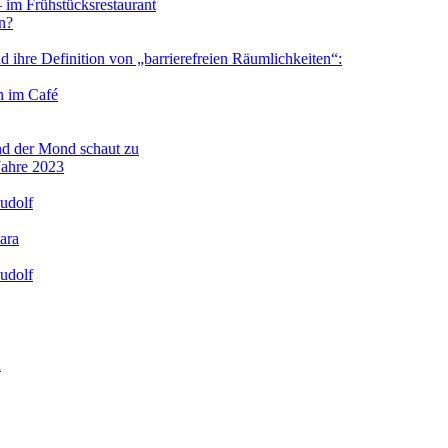
im Frühstücksrestaurant
n?
 ihre Definition von „barrierefreien Räumlichkeiten“:
 im Café
nd der Mond schaut zu
Jahre 2023
udolf
ara
udolf
n