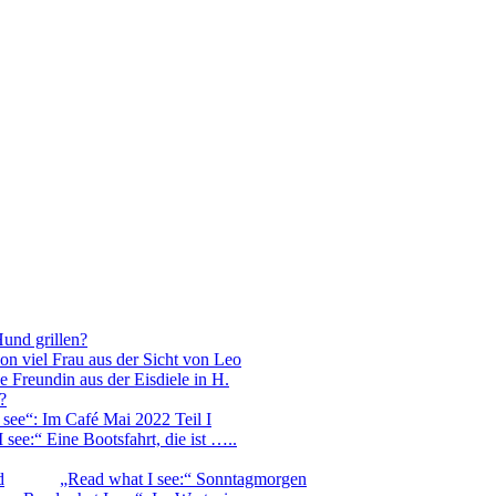
Hund grillen?
on viel Frau aus der Sicht von Leo
e Freundin aus der Eisdiele in H.
?
 see“: Im Café Mai 2022 Teil I
 see:“ Eine Bootsfahrt, die ist …..
d
„Read what I see:“ Sonntagmorgen