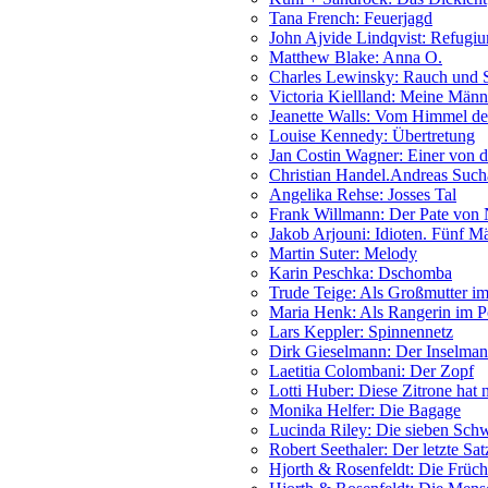
Tana French: Feuerjagd
John Ajvide Lindqvist: Refugi
Matthew Blake: Anna O.
Charles Lewinsky: Rauch und S
Victoria Kiellland: Meine Männ
Jeanette Walls: Vom Himmel de
Louise Kennedy: Übertretung
Jan Costin Wagner: Einer von 
Christian Handel.Andreas Sucha
Angelika Rehse: Josses Tal
Frank Willmann: Der Pate vo
Jakob Arjouni: Idioten. Fünf M
Martin Suter: Melody
Karin Peschka: Dschomba
Trude Teige: Als Großmutter im
Maria Henk: Als Rangerin im P
Lars Keppler: Spinnennetz
Dirk Gieselmann: Der Inselma
Laetitia Colombani: Der Zopf
Lotti Huber: Diese Zitrone hat n
Monika Helfer: Die Bagage
Lucinda Riley: Die sieben Sch
Robert Seethaler: Der letzte Sat
Hjorth & Rosenfeldt: Die Frücht