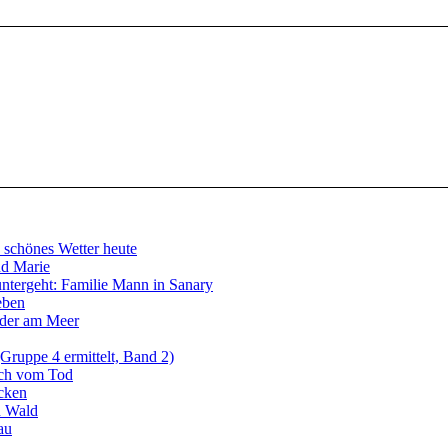
schönes Wetter heute
d Marie
untergeht: Familie Mann in Sanary
eben
eder am Meer
ruppe 4 ermittelt, Band 2)
uch vom Tod
cken
n Wald
au