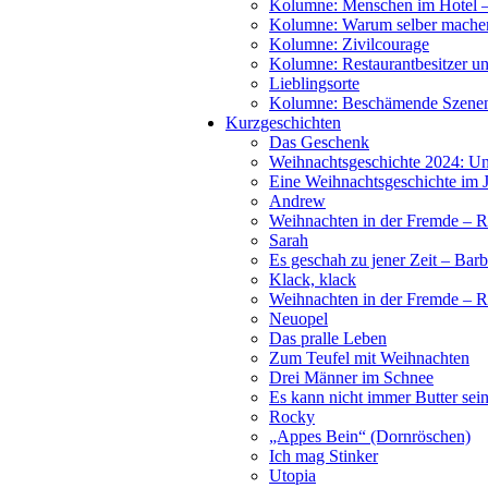
Kolumne: Menschen im Hotel – 
Kolumne: Warum selber mache
Kolumne: Zivilcourage
Kolumne: Restaurantbesitzer und
Lieblingsorte
Kolumne: Beschämende Szenen
Kurzgeschichten
Das Geschenk
Weihnachtsgeschichte 2024: U
Eine Weihnachtsgeschichte im 
Andrew
Weihnachten in der Fremde – R
Sarah
Es geschah zu jener Zeit – Barb
Klack, klack
Weihnachten in der Fremde – R
Neuopel
Das pralle Leben
Zum Teufel mit Weihnachten
Drei Männer im Schnee
Es kann nicht immer Butter sei
Rocky
„Appes Bein“ (Dornröschen)
Ich mag Stinker
Utopia