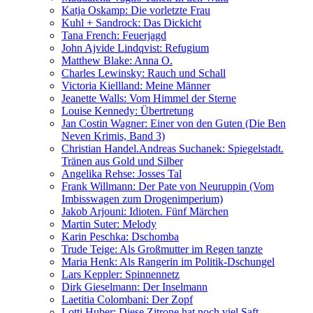
Katja Oskamp: Die vorletzte Frau
Kuhl + Sandrock: Das Dickicht
Tana French: Feuerjagd
John Ajvide Lindqvist: Refugium
Matthew Blake: Anna O.
Charles Lewinsky: Rauch und Schall
Victoria Kiellland: Meine Männer
Jeanette Walls: Vom Himmel der Sterne
Louise Kennedy: Übertretung
Jan Costin Wagner: Einer von den Guten (Die Ben
Neven Krimis, Band 3)
Christian Handel.Andreas Suchanek: Spiegelstadt.
Tränen aus Gold und Silber
Angelika Rehse: Josses Tal
Frank Willmann: Der Pate von Neuruppin (Vom
Imbisswagen zum Drogenimperium)
Jakob Arjouni: Idioten. Fünf Märchen
Martin Suter: Melody
Karin Peschka: Dschomba
Trude Teige: Als Großmutter im Regen tanzte
Maria Henk: Als Rangerin im Politik-Dschungel
Lars Keppler: Spinnennetz
Dirk Gieselmann: Der Inselmann
Laetitia Colombani: Der Zopf
Lotti Huber: Diese Zitrone hat noch viel Saft