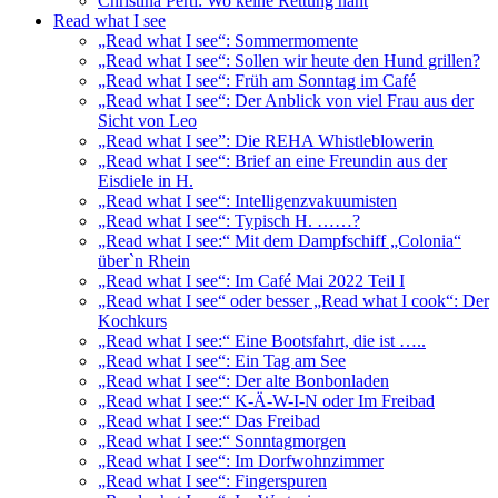
Christina Pertl: Wo keine Rettung naht
Read what I see
„Read what I see“: Sommermomente
„Read what I see“: Sollen wir heute den Hund grillen?
„Read what I see“: Früh am Sonntag im Café
„Read what I see“: Der Anblick von viel Frau aus der
Sicht von Leo
„Read what I see”: Die REHA Whistleblowerin
„Read what I see“: Brief an eine Freundin aus der
Eisdiele in H.
„Read what I see“: Intelligenzvakuumisten
„Read what I see“: Typisch H. ……?
„Read what I see:“ Mit dem Dampfschiff „Colonia“
über`n Rhein
„Read what I see“: Im Café Mai 2022 Teil I
„Read what I see“ oder besser „Read what I cook“: Der
Kochkurs
„Read what I see:“ Eine Bootsfahrt, die ist …..
„Read what I see“: Ein Tag am See
„Read what I see“: Der alte Bonbonladen
„Read what I see:“ K-Ä-W-I-N oder Im Freibad
„Read what I see:“ Das Freibad
„Read what I see:“ Sonntagmorgen
„Read what I see“: Im Dorfwohnzimmer
„Read what I see“: Fingerspuren