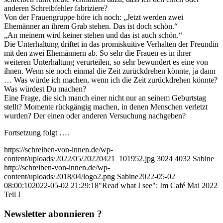
anderen Schreibfehler fabriziere?
Von der Frauengruppe höre ich noch: „Jetzt werden zwei
Ehemänner an ihrem Grab stehen. Das ist doch schön.“
„An meinem wird keiner stehen und das ist auch schön.“
Die Unterhaltung driftet in das promiskuitive Verhalten der Freundin
mit den zwei Ehemännern ab. So sehr die Frauen es in ihrer
weiteren Unterhaltung verurteilen, so sehr bewundert es eine von
ihnen. Wenn sie noch einmal die Zeit zurückdrehen könnte, ja dann
… Was würde ich machen, wenn ich die Zeit zurückdrehen könnte?
Was würdest Du machen?
Eine Frage, die sich manch einer nicht nur an seinem Geburtstag
stellt? Momente rückgängig machen, in denen Menschen verletzt
wurden? Der einen oder anderen Versuchung nachgeben?
Fortsetzung folgt ….
https://schreiben-von-innen.de/wp-
content/uploads/2022/05/20220421_101952.jpg
3024
4032
Sabine
http://schreiben-von-innen.de/wp-
content/uploads/2018/04/logo2.png
Sabine
2022-05-02
08:00:10
2022-05-02 21:29:18
"Read what I see": Im Café Mai 2022
Teil I
Newsletter abonnieren ?