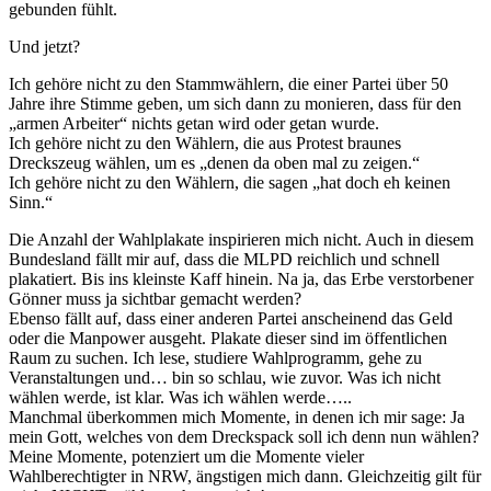
gebunden fühlt.
Und jetzt?
Ich gehöre nicht zu den Stammwählern, die einer Partei über 50
Jahre ihre Stimme geben, um sich dann zu monieren, dass für den
„armen Arbeiter“ nichts getan wird oder getan wurde.
Ich gehöre nicht zu den Wählern, die aus Protest braunes
Dreckszeug wählen, um es „denen da oben mal zu zeigen.“
Ich gehöre nicht zu den Wählern, die sagen „hat doch eh keinen
Sinn.“
Die Anzahl der Wahlplakate inspirieren mich nicht. Auch in diesem
Bundesland fällt mir auf, dass die MLPD reichlich und schnell
plakatiert. Bis ins kleinste Kaff hinein. Na ja, das Erbe verstorbener
Gönner muss ja sichtbar gemacht werden?
Ebenso fällt auf, dass einer anderen Partei anscheinend das Geld
oder die Manpower ausgeht. Plakate dieser sind im öffentlichen
Raum zu suchen. Ich lese, studiere Wahlprogramm, gehe zu
Veranstaltungen und… bin so schlau, wie zuvor. Was ich nicht
wählen werde, ist klar. Was ich wählen werde…..
Manchmal überkommen mich Momente, in denen ich mir sage: Ja
mein Gott, welches von dem Dreckspack soll ich denn nun wählen?
Meine Momente, potenziert um die Momente vieler
Wahlberechtigter in NRW, ängstigen mich dann. Gleichzeitig gilt für