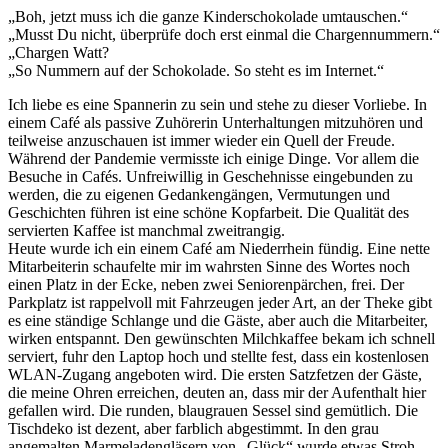
„Boh, jetzt muss ich die ganze Kinderschokolade umtauschen.“
„Musst Du nicht, überprüfe doch erst einmal die Chargennummern.“
„Chargen Watt?
„So Nummern auf der Schokolade. So steht es im Internet.“
Ich liebe es eine Spannerin zu sein und stehe zu dieser Vorliebe. In
einem Café als passive Zuhörerin Unterhaltungen mitzuhören und
teilweise anzuschauen ist immer wieder ein Quell der Freude.
Während der Pandemie vermisste ich einige Dinge. Vor allem die
Besuche in Cafés. Unfreiwillig in Geschehnisse eingebunden zu
werden, die zu eigenen Gedankengängen, Vermutungen und
Geschichten führen ist eine schöne Kopfarbeit. Die Qualität des
servierten Kaffee ist manchmal zweitrangig.
Heute wurde ich ein einem Café am Niederrhein fündig. Eine nette
Mitarbeiterin schaufelte mir im wahrsten Sinne des Wortes noch
einen Platz in der Ecke, neben zwei Seniorenpärchen, frei. Der
Parkplatz ist rappelvoll mit Fahrzeugen jeder Art, an der Theke gibt
es eine ständige Schlange und die Gäste, aber auch die Mitarbeiter,
wirken entspannt. Den gewünschten Milchkaffee bekam ich schnell
serviert, fuhr den Laptop hoch und stellte fest, dass ein kostenlosen
WLAN-Zugang angeboten wird. Die ersten Satzfetzen der Gäste,
die meine Ohren erreichen, deuten an, dass mir der Aufenthalt hier
gefallen wird. Die runden, blaugrauen Sessel sind gemütlich. Die
Tischdeko ist dezent, aber farblich abgestimmt. In den grau
angemalten Marmeladengläsern von „Glück“ wurde etwas Stroh