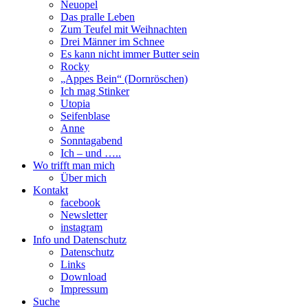
Neuopel
Das pralle Leben
Zum Teufel mit Weihnachten
Drei Männer im Schnee
Es kann nicht immer Butter sein
Rocky
„Appes Bein“ (Dornröschen)
Ich mag Stinker
Utopia
Seifenblase
Anne
Sonntagabend
Ich – und …..
Wo trifft man mich
Über mich
Kontakt
facebook
Newsletter
instagram
Info und Datenschutz
Datenschutz
Links
Download
Impressum
Suche