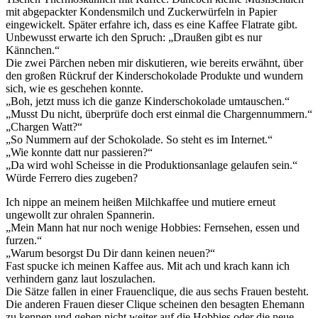
mit abgepackter Kondensmilch und Zuckerwürfeln in Papier
eingewickelt. Später erfahre ich, dass es eine Kaffee Flatrate gibt.
Unbewusst erwarte ich den Spruch: „Draußen gibt es nur
Kännchen.“
Die zwei Pärchen neben mir diskutieren, wie bereits erwähnt, über
den großen Rückruf der Kinderschokolade Produkte und wundern
sich, wie es geschehen konnte.
„Boh, jetzt muss ich die ganze Kinderschokolade umtauschen.“
„Musst Du nicht, überprüfe doch erst einmal die Chargennummern.“
„Chargen Watt?“
„So Nummern auf der Schokolade. So steht es im Internet.“
„Wie konnte datt nur passieren?“
„Da wird wohl Scheisse in die Produktionsanlage gelaufen sein.“
Würde Ferrero dies zugeben?
Ich nippe an meinem heißen Milchkaffee und mutiere erneut
ungewollt zur ohralen Spannerin.
„Mein Mann hat nur noch wenige Hobbies: Fernsehen, essen und
furzen.“
„Warum besorgst Du Dir dann keinen neuen?“
Fast spucke ich meinen Kaffee aus. Mit ach und krach kann ich
verhindern ganz laut loszulachen.
Die Sätze fallen in einer Frauenclique, die aus sechs Frauen besteht.
Die anderen Frauen dieser Clique scheinen den besagten Ehemann
zu kennen und gehen nicht weiter auf die Hobbies oder die neue