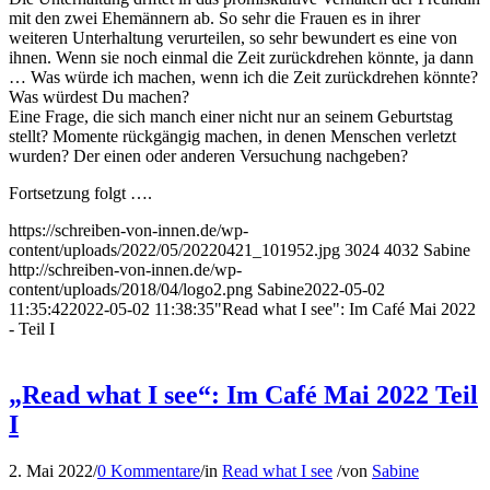
mit den zwei Ehemännern ab. So sehr die Frauen es in ihrer
weiteren Unterhaltung verurteilen, so sehr bewundert es eine von
ihnen. Wenn sie noch einmal die Zeit zurückdrehen könnte, ja dann
… Was würde ich machen, wenn ich die Zeit zurückdrehen könnte?
Was würdest Du machen?
Eine Frage, die sich manch einer nicht nur an seinem Geburtstag
stellt? Momente rückgängig machen, in denen Menschen verletzt
wurden? Der einen oder anderen Versuchung nachgeben?
Fortsetzung folgt ….
https://schreiben-von-innen.de/wp-
content/uploads/2022/05/20220421_101952.jpg
3024
4032
Sabine
http://schreiben-von-innen.de/wp-
content/uploads/2018/04/logo2.png
Sabine
2022-05-02
11:35:42
2022-05-02 11:38:35
"Read what I see": Im Café Mai 2022
- Teil I
„Read what I see“: Im Café Mai 2022 Teil
I
2. Mai 2022
/
0 Kommentare
/
in
Read what I see
/
von
Sabine