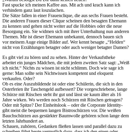
Fast spucke ich meinen Kaffee aus. Mit ach und krach kann ich
verhindern ganz laut loszulachen.
Die Sätze fallen in einer Frauenclique, die aus sechs Frauen besteht.
Die anderen Frauen dieser Clique scheinen den besagten Ehemann
zu kennen und gehen nicht weiter auf die Hobbies oder die neue
Besorgung ein. Sie widmen sich mit ihrer Unterhaltung nun anderen
Themen. Mir ist dieser Ehemann unbekannt, dennoch bauen sich
vor meinem Auge einige Bilder auf. Wer kennt besagte „“Helden“
nicht von Erzählungen betagter oder auch weniger betagter Damen?
Es gibt viel zu hören und zu sehen. Hinter der Verkaufstheke
arbeitet ein junges Mädchen, die mit jedem zweiten Satz sagt: „Weiß
ich nicht.“ Nichts zu wissen ist nicht schlimm. Doch wie sage ich
gerne: Man sollte sein Nichtwissen kompetent und eloquent
verkaufen. Oder?
Ob es eine Auszubildende ist oder eine Schülerin, die sich in den
Osterferien ihr Taschengeld aufbessert? Die vorgeschriebene, lange
Schürze mit Rüschen steht ihr gut und lässt sie kaum älter als 16
Jahre wirken. Wo werden noch Schürzen mit Rüschen getragen?
Oder mit Spitze? Der Einheitslook – oder die Corporate Identity-
gibt meist die bequemen langen Bistroschürzen vor. Die weißen
Bauchschürzen aus gestärkter Baumwolle gehören schon lange dem
letzten Jahrhundert an.
Schauen, zuhören, Gedanken fließen lassen und parallel dazu zu
schreiben führt heute vermutlich dazu, dass ich den einen oder