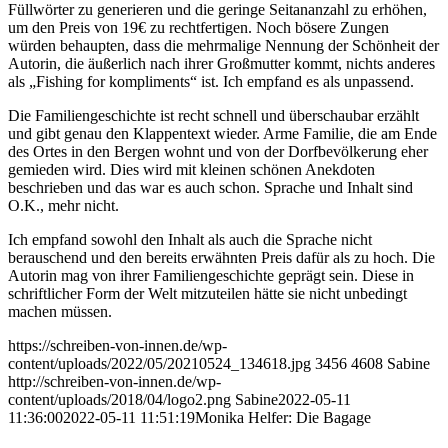
Füllwörter zu generieren und die geringe Seitananzahl zu erhöhen,
um den Preis von 19€ zu rechtfertigen. Noch bösere Zungen
würden behaupten, dass die mehrmalige Nennung der Schönheit der
Autorin, die äußerlich nach ihrer Großmutter kommt, nichts anderes
als „Fishing for kompliments“ ist. Ich empfand es als unpassend.
Die Familiengeschichte ist recht schnell und überschaubar erzählt
und gibt genau den Klappentext wieder. Arme Familie, die am Ende
des Ortes in den Bergen wohnt und von der Dorfbevölkerung eher
gemieden wird. Dies wird mit kleinen schönen Anekdoten
beschrieben und das war es auch schon. Sprache und Inhalt sind
O.K., mehr nicht.
Ich empfand sowohl den Inhalt als auch die Sprache nicht
berauschend und den bereits erwähnten Preis dafür als zu hoch. Die
Autorin mag von ihrer Familiengeschichte geprägt sein. Diese in
schriftlicher Form der Welt mitzuteilen hätte sie nicht unbedingt
machen müssen.
https://schreiben-von-innen.de/wp-
content/uploads/2022/05/20210524_134618.jpg
3456
4608
Sabine
http://schreiben-von-innen.de/wp-
content/uploads/2018/04/logo2.png
Sabine
2022-05-11
11:36:00
2022-05-11 11:51:19
Monika Helfer: Die Bagage