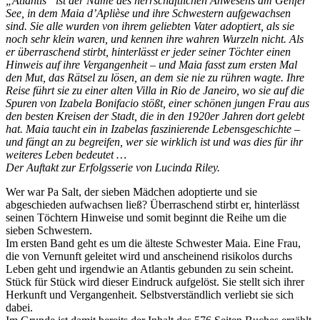
„Atlantis“ ist der Name des herrschaftlichen Anwesens am Genfer
See, in dem Maia d’Aplièse und ihre Schwestern aufgewachsen
sind. Sie alle wurden von ihrem geliebten Vater adoptiert, als sie
noch sehr klein waren, und kennen ihre wahren Wurzeln nicht. Als
er überraschend stirbt, hinterlässt er jeder seiner Töchter einen
Hinweis auf ihre Vergangenheit – und Maia fasst zum ersten Mal
den Mut, das Rätsel zu lösen, an dem sie nie zu rühren wagte. Ihre
Reise führt sie zu einer alten Villa in Rio de Janeiro, wo sie auf die
Spuren von Izabela Bonifacio stößt, einer schönen jungen Frau aus
den besten Kreisen der Stadt, die in den 1920er Jahren dort gelebt
hat. Maia taucht ein in Izabelas faszinierende Lebensgeschichte –
und fängt an zu begreifen, wer sie wirklich ist und was dies für ihr
weiteres Leben bedeutet …
Der Auftakt zur Erfolgsserie von Lucinda Riley.
Wer war Pa Salt, der sieben Mädchen adoptierte und sie
abgeschieden aufwachsen ließ? Überraschend stirbt er, hinterlässt
seinen Töchtern Hinweise und somit beginnt die Reihe um die
sieben Schwestern.
Im ersten Band geht es um die älteste Schwester Maia. Eine Frau,
die von Vernunft geleitet wird und anscheinend risikolos durchs
Leben geht und irgendwie an Atlantis gebunden zu sein scheint.
Stück für Stück wird dieser Eindruck aufgelöst. Sie stellt sich ihrer
Herkunft und Vergangenheit. Selbstverständlich verliebt sie sich
dabei.