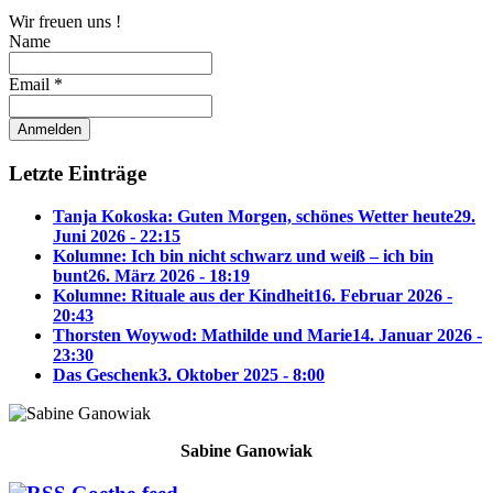
Wir freuen uns !
Name
Email *
Letzte Einträge
Tanja Kokoska: Guten Morgen, schönes Wetter heute
29.
Juni 2026 - 22:15
Kolumne: Ich bin nicht schwarz und weiß – ich bin
bunt
26. März 2026 - 18:19
Kolumne: Rituale aus der Kindheit
16. Februar 2026 -
20:43
Thorsten Woywod: Mathilde und Marie
14. Januar 2026 -
23:30
Das Geschenk
3. Oktober 2025 - 8:00
Sabine Ganowiak