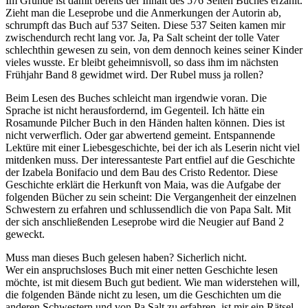
Im Grunde ist damit bereits der Inhalt des 576 Seiten Buches erzählt.
Zieht man die Leseprobe und die Anmerkungen der Autorin ab,
schrumpft das Buch auf 537 Seiten. Diese 537 Seiten kamen mir
zwischendurch recht lang vor. Ja, Pa Salt scheint der tolle Vater
schlechthin gewesen zu sein, von dem dennoch keines seiner Kinder
vieles wusste. Er bleibt geheimnisvoll, so dass ihm im nächsten
Frühjahr Band 8 gewidmet wird. Der Rubel muss ja rollen?
Beim Lesen des Buches schleicht man irgendwie voran. Die
Sprache ist nicht herausfordernd, im Gegenteil. Ich hätte ein
Rosamunde Pilcher Buch in den Händen halten können. Dies ist
nicht verwerflich. Oder gar abwertend gemeint. Entspannende
Lektüre mit einer Liebesgeschichte, bei der ich als Leserin nicht viel
mitdenken muss. Der interessanteste Part entfiel auf die Geschichte
der Izabela Bonifacio und dem Bau des Cristo Redentor. Diese
Geschichte erklärt die Herkunft von Maia, was die Aufgabe der
folgenden Bücher zu sein scheint: Die Vergangenheit der einzelnen
Schwestern zu erfahren und schlussendlich die von Papa Salt. Mit
der sich anschließenden Leseprobe wird die Neugier auf Band 2
geweckt.
Muss man dieses Buch gelesen haben? Sicherlich nicht.
Wer ein anspruchsloses Buch mit einer netten Geschichte lesen
möchte, ist mit diesem Buch gut bedient. Wie man widerstehen will,
die folgenden Bände nicht zu lesen, um die Geschichten um die
anderen Schwestern und von Pa Salt zu erfahren, ist mir ein Rätsel.