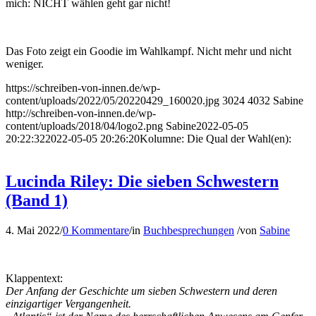
mich: NICHT wählen geht gar nicht!
Das Foto zeigt ein Goodie im Wahlkampf. Nicht mehr und nicht
weniger.
https://schreiben-von-innen.de/wp-
content/uploads/2022/05/20220429_160020.jpg
3024
4032
Sabine
http://schreiben-von-innen.de/wp-
content/uploads/2018/04/logo2.png
Sabine
2022-05-05
20:22:32
2022-05-05 20:26:20
Kolumne: Die Qual der Wahl(en):
Lucinda Riley: Die sieben Schwestern
(Band 1)
4. Mai 2022
/
0 Kommentare
/
in
Buchbesprechungen
/
von
Sabine
Klappentext:
Der Anfang der Geschichte um sieben Schwestern und deren
einzigartiger Vergangenheit.