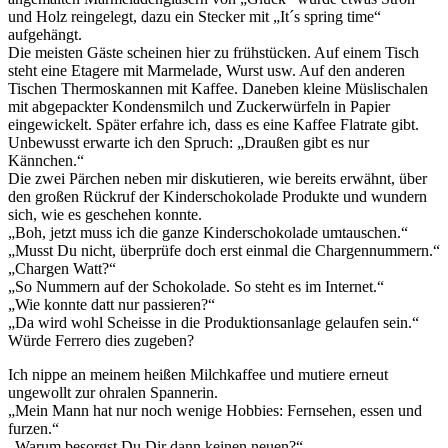
und Holz reingelegt, dazu ein Stecker mit „It´s spring time“
aufgehängt.
Die meisten Gäste scheinen hier zu frühstücken. Auf einem Tisch
steht eine Etagere mit Marmelade, Wurst usw. Auf den anderen
Tischen Thermoskannen mit Kaffee. Daneben kleine Müslischalen
mit abgepackter Kondensmilch und Zuckerwürfeln in Papier
eingewickelt. Später erfahre ich, dass es eine Kaffee Flatrate gibt.
Unbewusst erwarte ich den Spruch: „Draußen gibt es nur
Kännchen.“
Die zwei Pärchen neben mir diskutieren, wie bereits erwähnt, über
den großen Rückruf der Kinderschokolade Produkte und wundern
sich, wie es geschehen konnte.
„Boh, jetzt muss ich die ganze Kinderschokolade umtauschen.“
„Musst Du nicht, überprüfe doch erst einmal die Chargennummern.“
„Chargen Watt?“
„So Nummern auf der Schokolade. So steht es im Internet.“
„Wie konnte datt nur passieren?“
„Da wird wohl Scheisse in die Produktionsanlage gelaufen sein.“
Würde Ferrero dies zugeben?
Ich nippe an meinem heißen Milchkaffee und mutiere erneut
ungewollt zur ohralen Spannerin.
„Mein Mann hat nur noch wenige Hobbies: Fernsehen, essen und
furzen.“
„Warum besorgst Du Dir dann keinen neuen?“