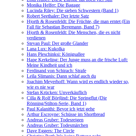
Monika Helfer: Die Bagage
Lucinda Riley: Die sieben Schwestern (Band 1)
Robert Seethaler: Der letzte Satz
Hjorth & Rosenfeldt: Die Früchte, die man erntet (Ein
Fall für Sebastian Bergmann, Band 7)
Hjorth & Rosenfeldt: Die Menschen, die es nicht
verdienen
Stevan Paul: Der große Glander
Lana Lux: Kukolka
Hans Pleschinksi: Königsallee
Hape Kerkeling: Der Junge muss an die frische Luft:
Meine Kindheit und ich
Ferdinand von Schirach: Strafe
Leïla Slimanis: Dann schlaf auch du
Joachim Meyerhoff: Wann wird es endlich wieder so,
wie es nie war
Stefan Krücken: Unverkäuflich
Cilla & Rolf Börjlind: Die Springflut (Die
Rönning/Stilton-Serie, Band 1)
Paul Kalanithi: Bevor ich jetzt gehe
Arthur Escroyne: Schüsse im Shortbread
Andreas Gruber: Todesreigen
Andreas Gruber: Todesmärchen
Dave Eggers: The Circle