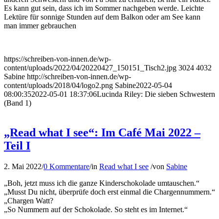
Es kann gut sein, dass ich im Sommer nachgeben werde. Leichte
Lektüre für sonnige Stunden auf dem Balkon oder am See kann
man immer gebrauchen
https://schreiben-von-innen.de/wp-
content/uploads/2022/04/20220427_150151_Tisch2.jpg
3024
4032
Sabine
http://schreiben-von-innen.de/wp-
content/uploads/2018/04/logo2.png
Sabine
2022-05-04
08:00:35
2022-05-01 18:37:06
Lucinda Riley: Die sieben Schwestern
(Band 1)
„Read what I see“: Im Café Mai 2022 –
Teil I
2. Mai 2022
/
0 Kommentare
/
in
Read what I see
/
von
Sabine
„Boh, jetzt muss ich die ganze Kinderschokolade umtauschen.“
„Musst Du nicht, überprüfe doch erst einmal die Chargennummern.“
„Chargen Watt?
„So Nummern auf der Schokolade. So steht es im Internet.“