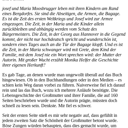
josef und Maria Moosbrugger leben mit ihren Kindern am Rand
eines Bergdorfes. Sie sind die Abseitigen, die Armen, die Bagage.
Es ist die Zeit des ersten Weltkriegs und Josef wird zur Armee
eingezogen. Die Zeit, in der Maria und die Kinder allein
zurückbleiben und abhängig werden vom Schutz des
Bürgermeisters. Die Zeit, in der Georg aus Hannover in die Gegend
kommt, der nicht nur hochdeutsch spricht und wunderschön ist,
sondern eines Tages auch an die Tür der Bagage klopft. Und es ist
die Zeit, in der Maria schwanger wird mit Grete, dem Kind der
Familie, mit dem Josef nie ein Wort sprechen wird: der Mutter der
Autorin. Mit großer Wucht erzählt Monika Helfer die Geschichte
ihrer eigenen Herkunft?
Es gab Tage, an denen wurde man ungewollt überall auf das Buch
hingewiesen. Ob in den Buchhandlungen oder in den Medien – es
schien kein Weg daran vorbei zu führen. Naiverweise fiel ich darauf
rein und las das Buch, wozu ich mehrere Anläufe benötigte. Die
Lebensgeschichte der Großmutter und ihrer Familie, die auf 160
Seiten beschrieben wurde und die Autorin prägte, müssten doch
schnell zu lesen sein. Denkste. Mir fiel es schwer.
Seit der ersten Seite stieß es mir sehr negativ auf, dass gefühlt in
jedem zweiten Satz die Schönheit der Großmutter betont wurde.
Böse Zungen würden behaupten, dass dies gemacht wurde, um