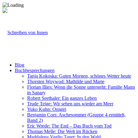
Blog
Buchbesprechungen
Tanja Kokoska: Guten Morgen, schönes Wetter heute
Thorsten Woywod: Mathilde und Marie
Florian Illies: Wenn die Sonne untergeht: Familie Mann
in Sanary
Robert Seethaler: Ein ganzes Leben
Trude Teige: Wir sehen uns wieder am Meer
Yuko Kuhn: Onigiri
Benjamin Cors: Aschesommer (Gruppe 4 ermittelt,
Band 2)
Eric Wrede: The End – Das Buch vom Tod
Thomas Melle: Die Welt im Rücken
Maddalena Vaglio Tanet: In den Wald