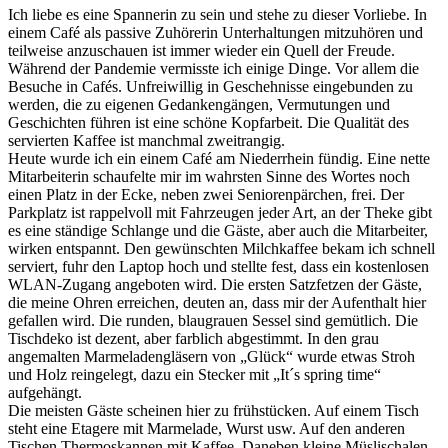
Ich liebe es eine Spannerin zu sein und stehe zu dieser Vorliebe. In
einem Café als passive Zuhörerin Unterhaltungen mitzuhören und
teilweise anzuschauen ist immer wieder ein Quell der Freude.
Während der Pandemie vermisste ich einige Dinge. Vor allem die
Besuche in Cafés. Unfreiwillig in Geschehnisse eingebunden zu
werden, die zu eigenen Gedankengängen, Vermutungen und
Geschichten führen ist eine schöne Kopfarbeit. Die Qualität des
servierten Kaffee ist manchmal zweitrangig.
Heute wurde ich ein einem Café am Niederrhein fündig. Eine nette
Mitarbeiterin schaufelte mir im wahrsten Sinne des Wortes noch
einen Platz in der Ecke, neben zwei Seniorenpärchen, frei. Der
Parkplatz ist rappelvoll mit Fahrzeugen jeder Art, an der Theke gibt
es eine ständige Schlange und die Gäste, aber auch die Mitarbeiter,
wirken entspannt. Den gewünschten Milchkaffee bekam ich schnell
serviert, fuhr den Laptop hoch und stellte fest, dass ein kostenlosen
WLAN-Zugang angeboten wird. Die ersten Satzfetzen der Gäste,
die meine Ohren erreichen, deuten an, dass mir der Aufenthalt hier
gefallen wird. Die runden, blaugrauen Sessel sind gemütlich. Die
Tischdeko ist dezent, aber farblich abgestimmt. In den grau
angemalten Marmeladengläsern von „Glück“ wurde etwas Stroh
und Holz reingelegt, dazu ein Stecker mit „It´s spring time“
aufgehängt.
Die meisten Gäste scheinen hier zu frühstücken. Auf einem Tisch
steht eine Etagere mit Marmelade, Wurst usw. Auf den anderen
Tischen Thermoskannen mit Kaffee. Daneben kleine Müslischalen