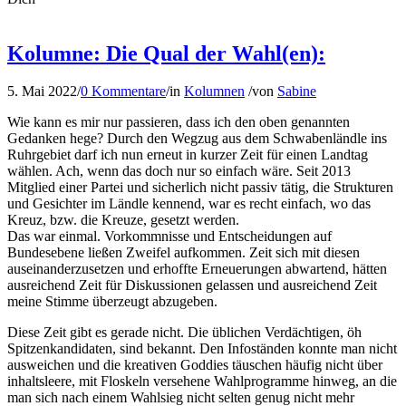
Kolumne: Die Qual der Wahl(en):
5. Mai 2022
/
0 Kommentare
/
in
Kolumnen
/
von
Sabine
Wie kann es mir nur passieren, dass ich den oben genannten
Gedanken hege? Durch den Wegzug aus dem Schwabenländle ins
Ruhrgebiet darf ich nun erneut in kurzer Zeit für einen Landtag
wählen. Ach, wenn das doch nur so einfach wäre. Seit 2013
Mitglied einer Partei und sicherlich nicht passiv tätig, die Strukturen
und Gesichter im Ländle kennend, war es recht einfach, wo das
Kreuz, bzw. die Kreuze, gesetzt werden.
Das war einmal. Vorkommnisse und Entscheidungen auf
Bundesebene ließen Zweifel aufkommen. Zeit sich mit diesen
auseinanderzusetzen und erhoffte Erneuerungen abwartend, hätten
ausreichend Zeit für Diskussionen gelassen und ausreichend Zeit
meine Stimme überzeugt abzugeben.
Diese Zeit gibt es gerade nicht. Die üblichen Verdächtigen, öh
Spitzenkandidaten, sind bekannt. Den Infoständen konnte man nicht
ausweichen und die kreativen Goddies täuschen häufig nicht über
inhaltsleere, mit Floskeln versehene Wahlprogramme hinweg, an die
man sich nach einem Wahlsieg nicht selten genug nicht mehr