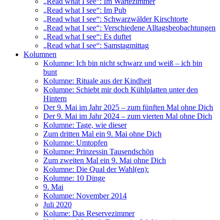
„Read what I see“: Im Wartezimmer
„Read what I see“: Im Pub
„Read what I see“: Schwarzwälder Kirschtorte
„Read what I see“: Verschiedene Alltagsbeobachtungen
„Read what I see“: Es duftet
„Read what I see“: Samstagmittag
Kolumnen
Kolumne: Ich bin nicht schwarz und weiß – ich bin
bunt
Kolumne: Rituale aus der Kindheit
Kolumne: Schiebt mir doch Kühlplatten unter den
Hintern
Der 9. Mai im Jahr 2025 – zum fünften Mal ohne Dich
Der 9. Mai im Jahr 2024 – zum vierten Mal ohne Dich
Kolumne: Tage, wie dieser
Zum dritten Mal ein 9. Mai ohne Dich
Kolumne: Umtopfen
Kolumne: Prinzessin Tausendschön
Zum zweiten Mal ein 9. Mai ohne Dich
Kolumne: Die Qual der Wahl(en):
Kolumne: 10 Dinge
9. Mai
Kolumne: November 2014
Juli 2020
Kolume: Das Reservezimmer