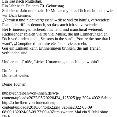
Ein Tag nach Muttertag.
Ein Jahr nach Deinem 70. Geburtstag.
Seit einem Jahr und exakt 10 Monaten gibt es Dich nicht mehr, wie
wir Dich kennen.
„Vermisst und nicht vergessen“ – diese viel zu häufig verwendete
Plattitüde trifft es dennoch, so dass auch ich sie verwende.
Bei Erinnerungen lachend, fluchend und manchmal weinend.
Radiosender spielen viel zu viel Musik, die mit Erinnerungen an
Dich verbunden sind. „Seasons in the sun“, „You´re the one that I
want“, „Comptine d’un autre été““ und vieles mehr.
Gar ein Einkauf kann Erinnerungen bringen, die mit Tränen
verbunden sind.
Und erneut Grüße, Liebe, Umarmungen nach… ja wohin?
Du fehlst.
Du fehlst weiter.
Deine Tochter
https://schreiben-von-innen.de/wp-
content/uploads/2022/05/20220424_125925.jpg
3024
4032
Sabine
http://schreiben-von-innen.de/wp-
content/uploads/2018/04/logo2.png
Sabine
2022-05-09
08:00:13
2024-05-09 23:00:40
Zum zweiten Mal ein 9. Mai ohne
Dich