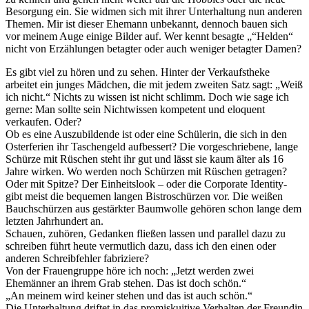
Besorgung ein. Sie widmen sich mit ihrer Unterhaltung nun anderen
Themen. Mir ist dieser Ehemann unbekannt, dennoch bauen sich
vor meinem Auge einige Bilder auf. Wer kennt besagte „“Helden“
nicht von Erzählungen betagter oder auch weniger betagter Damen?
Es gibt viel zu hören und zu sehen. Hinter der Verkaufstheke
arbeitet ein junges Mädchen, die mit jedem zweiten Satz sagt: „Weiß
ich nicht.“ Nichts zu wissen ist nicht schlimm. Doch wie sage ich
gerne: Man sollte sein Nichtwissen kompetent und eloquent
verkaufen. Oder?
Ob es eine Auszubildende ist oder eine Schülerin, die sich in den
Osterferien ihr Taschengeld aufbessert? Die vorgeschriebene, lange
Schürze mit Rüschen steht ihr gut und lässt sie kaum älter als 16
Jahre wirken. Wo werden noch Schürzen mit Rüschen getragen?
Oder mit Spitze? Der Einheitslook – oder die Corporate Identity-
gibt meist die bequemen langen Bistroschürzen vor. Die weißen
Bauchschürzen aus gestärkter Baumwolle gehören schon lange dem
letzten Jahrhundert an.
Schauen, zuhören, Gedanken fließen lassen und parallel dazu zu
schreiben führt heute vermutlich dazu, dass ich den einen oder
anderen Schreibfehler fabriziere?
Von der Frauengruppe höre ich noch: „Jetzt werden zwei
Ehemänner an ihrem Grab stehen. Das ist doch schön.“
„An meinem wird keiner stehen und das ist auch schön.“
Die Unterhaltung driftet in das promiskuitive Verhalten der Freundin