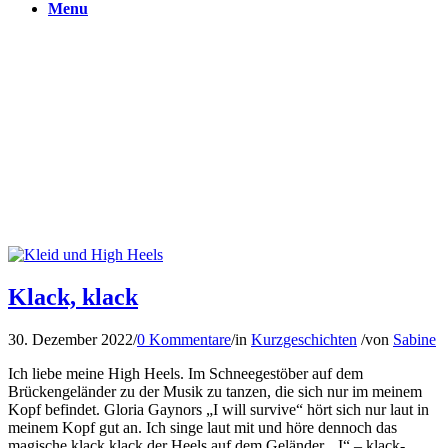
Menu
Klack, klack
30. Dezember 2022
/
0 Kommentare
/
in
Kurzgeschichten
/
von
Sabine
Ich liebe meine High Heels. Im Schneegestöber auf dem
Brückengeländer zu der Musik zu tanzen, die sich nur im meinem
Kopf befindet. Gloria Gaynors „I will survive“ hört sich nur laut in
meinem Kopf gut an. Ich singe laut mit und höre dennoch das
magische klack klack der Heels auf dem Geländer. „I“ – klack-