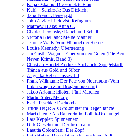
Katja Oskamp: Die vorletzte Frau
Kuhl + Sandrock: Das Dickicht
Tana French: Feuerjagd
John Ajvide Lindqvist: Refugium
Matthew Blake: Anna O.
Charles Lewinsky: Rauch und Schall
Victoria Kiellland: Meine Männer
Jeanette Walls: Vom Himmel der Sterne
Louise Kennedy: Übertretung
Jan Costin Wagner: Einer von den Guten (Die Ben
Neven Krimis, Band 3)
Christian Handel.Andreas Suchanek: Spiegelstadt.
Tränen aus Gold und Silber
Angelika Rehse: Josses Tal
Frank Willmann: Der Pate von Neuruppin (Vom
Imbisswagen zum Drogenimperium)
Jakob Arjouni: Idioten. Fünf Märchen
Martin Suter: Melody
Karin Peschka: Dschomba
Trude Teige: Als Großmutter im Regen tanzte
Maria Henk: Als Rangerin im Politik-Dschungel
Lars Keppler: Spinnennetz
Dirk Gieselmann: Der Inselmann
Laetitia Colombani: Der Zopf
Lotti Huber: Diese Zitrone hat noch viel Saft