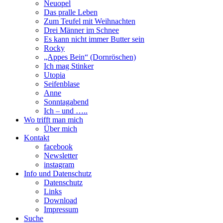
Neuopel
Das pralle Leben
Zum Teufel mit Weihnachten
Drei Männer im Schnee
Es kann nicht immer Butter sein
Rocky
„Appes Bein“ (Dornröschen)
Ich mag Stinker
Utopia
Seifenblase
Anne
Sonntagabend
Ich – und …..
Wo trifft man mich
Über mich
Kontakt
facebook
Newsletter
instagram
Info und Datenschutz
Datenschutz
Links
Download
Impressum
Suche