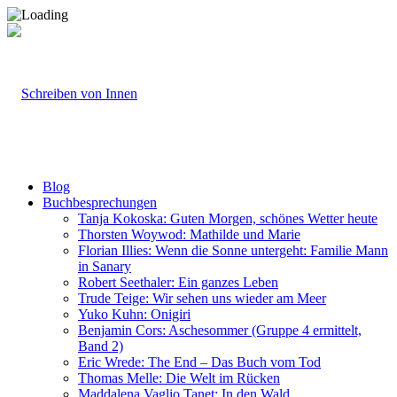
Blog
Buchbesprechungen
Tanja Kokoska: Guten Morgen, schönes Wetter heute
Thorsten Woywod: Mathilde und Marie
Florian Illies: Wenn die Sonne untergeht: Familie Mann
in Sanary
Robert Seethaler: Ein ganzes Leben
Trude Teige: Wir sehen uns wieder am Meer
Yuko Kuhn: Onigiri
Benjamin Cors: Aschesommer (Gruppe 4 ermittelt,
Band 2)
Eric Wrede: The End – Das Buch vom Tod
Thomas Melle: Die Welt im Rücken
Maddalena Vaglio Tanet: In den Wald