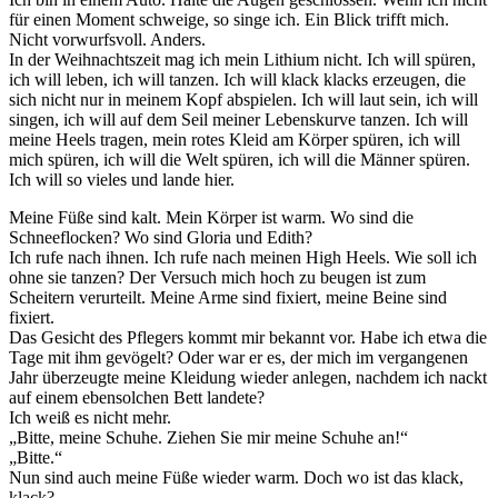
für einen Moment schweige, so singe ich. Ein Blick trifft mich.
Nicht vorwurfsvoll. Anders.
In der Weihnachtszeit mag ich mein Lithium nicht. Ich will spüren,
ich will leben, ich will tanzen. Ich will klack klacks erzeugen, die
sich nicht nur in meinem Kopf abspielen. Ich will laut sein, ich will
singen, ich will auf dem Seil meiner Lebenskurve tanzen. Ich will
meine Heels tragen, mein rotes Kleid am Körper spüren, ich will
mich spüren, ich will die Welt spüren, ich will die Männer spüren.
Ich will so vieles und lande hier.
Meine Füße sind kalt. Mein Körper ist warm. Wo sind die
Schneeflocken? Wo sind Gloria und Edith?
Ich rufe nach ihnen. Ich rufe nach meinen High Heels. Wie soll ich
ohne sie tanzen? Der Versuch mich hoch zu beugen ist zum
Scheitern verurteilt. Meine Arme sind fixiert, meine Beine sind
fixiert.
Das Gesicht des Pflegers kommt mir bekannt vor. Habe ich etwa die
Tage mit ihm gevögelt? Oder war er es, der mich im vergangenen
Jahr überzeugte meine Kleidung wieder anlegen, nachdem ich nackt
auf einem ebensolchen Bett landete?
Ich weiß es nicht mehr.
„Bitte, meine Schuhe. Ziehen Sie mir meine Schuhe an!“
„Bitte.“
Nun sind auch meine Füße wieder warm. Doch wo ist das klack,
klack?