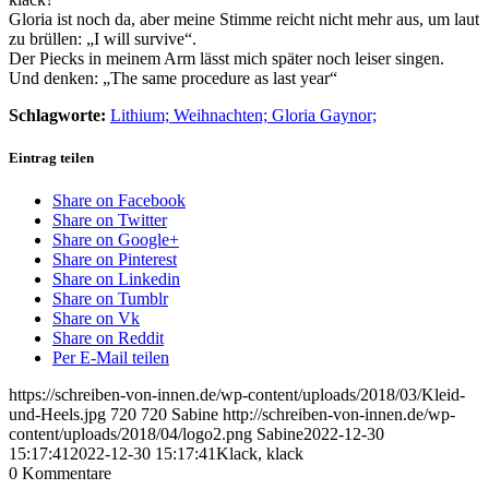
Gloria ist noch da, aber meine Stimme reicht nicht mehr aus, um laut
zu brüllen: „I will survive“.
Der Piecks in meinem Arm lässt mich später noch leiser singen.
Und denken: „The same procedure as last year“
Schlagworte:
Lithium; Weihnachten; Gloria Gaynor;
Eintrag teilen
Share on Facebook
Share on Twitter
Share on Google+
Share on Pinterest
Share on Linkedin
Share on Tumblr
Share on Vk
Share on Reddit
Per E-Mail teilen
https://schreiben-von-innen.de/wp-content/uploads/2018/03/Kleid-
und-Heels.jpg
720
720
Sabine
http://schreiben-von-innen.de/wp-
content/uploads/2018/04/logo2.png
Sabine
2022-12-30
15:17:41
2022-12-30 15:17:41
Klack, klack
0
Kommentare