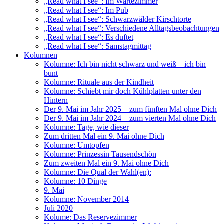
„Read what I see“: Im Wartezimmer
„Read what I see“: Im Pub
„Read what I see“: Schwarzwälder Kirschtorte
„Read what I see“: Verschiedene Alltagsbeobachtungen
„Read what I see“: Es duftet
„Read what I see“: Samstagmittag
Kolumnen
Kolumne: Ich bin nicht schwarz und weiß – ich bin
bunt
Kolumne: Rituale aus der Kindheit
Kolumne: Schiebt mir doch Kühlplatten unter den
Hintern
Der 9. Mai im Jahr 2025 – zum fünften Mal ohne Dich
Der 9. Mai im Jahr 2024 – zum vierten Mal ohne Dich
Kolumne: Tage, wie dieser
Zum dritten Mal ein 9. Mai ohne Dich
Kolumne: Umtopfen
Kolumne: Prinzessin Tausendschön
Zum zweiten Mal ein 9. Mai ohne Dich
Kolumne: Die Qual der Wahl(en):
Kolumne: 10 Dinge
9. Mai
Kolumne: November 2014
Juli 2020
Kolume: Das Reservezimmer