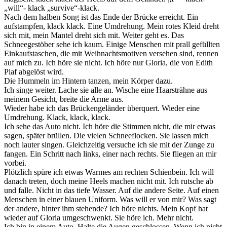
„will“- klack „survive“-klack.
Nach dem halben Song ist das Ende der Brücke erreicht. Ein
aufstampfen, klack klack. Eine Umdrehung. Mein rotes Kleid dreht
sich mit, mein Mantel dreht sich mit. Weiter geht es.
Das
Schneegestöber sehe ich kaum. Einige Menschen mit prall gefüllten
Einkaufstaschen, die mit Weihnachtsmotiven versehen sind, rennen
auf mich zu. Ich höre sie nicht. Ich höre nur Gloria, die von Edith
Piaf abgelöst wird.
Die Hummeln im Hintern tanzen, mein Körper dazu.
Ich singe weiter. Lache sie alle an. Wische eine Haarsträhne aus
meinem Gesicht, breite die Arme aus.
Wieder habe ich das Brückengeländer überquert. Wieder eine
Umdrehung. Klack, klack, klack.
Ich sehe das Auto nicht. Ich höre die Stimmen nicht, die mir etwas
sagen, später brüllen. Die vielen Schneeflocken. Sie lassen mich
noch lauter singen. Gleichzeitig versuche ich sie mit der Zunge zu
fangen. Ein Schritt nach links, einer nach rechts. Sie fliegen an mir
vorbei.
Plötzlich spüre ich etwas Warmes am rechten Schienbein. Ich will
danach treten, doch meine Heels machen nicht mit. Ich rutsche ab
und falle. Nicht in das tiefe Wasser. Auf die andere Seite. Auf einen
Menschen in einer blauen Uniform. Was will er von mir? Was sagt
der andere, hinter ihm stehende? Ich höre nichts. Mein Kopf hat
wieder auf Gloria umgeschwenkt. Sie höre ich. Mehr nicht.
Ich bin in einem Auto. Halte die Augen geschlossen. Wenn ich nicht