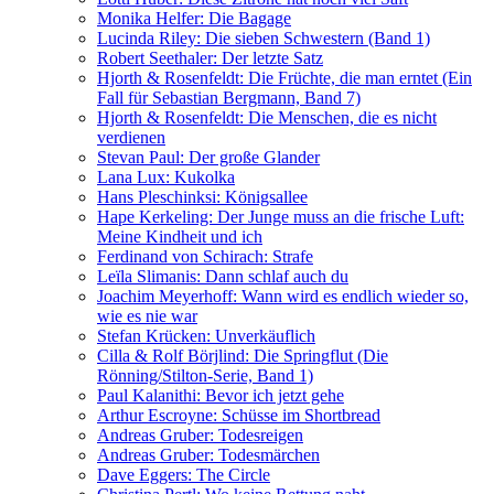
Monika Helfer: Die Bagage
Lucinda Riley: Die sieben Schwestern (Band 1)
Robert Seethaler: Der letzte Satz
Hjorth & Rosenfeldt: Die Früchte, die man erntet (Ein
Fall für Sebastian Bergmann, Band 7)
Hjorth & Rosenfeldt: Die Menschen, die es nicht
verdienen
Stevan Paul: Der große Glander
Lana Lux: Kukolka
Hans Pleschinksi: Königsallee
Hape Kerkeling: Der Junge muss an die frische Luft:
Meine Kindheit und ich
Ferdinand von Schirach: Strafe
Leïla Slimanis: Dann schlaf auch du
Joachim Meyerhoff: Wann wird es endlich wieder so,
wie es nie war
Stefan Krücken: Unverkäuflich
Cilla & Rolf Börjlind: Die Springflut (Die
Rönning/Stilton-Serie, Band 1)
Paul Kalanithi: Bevor ich jetzt gehe
Arthur Escroyne: Schüsse im Shortbread
Andreas Gruber: Todesreigen
Andreas Gruber: Todesmärchen
Dave Eggers: The Circle