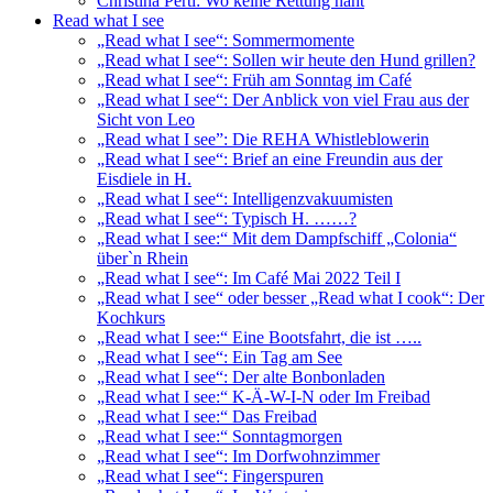
Christina Pertl: Wo keine Rettung naht
Read what I see
„Read what I see“: Sommermomente
„Read what I see“: Sollen wir heute den Hund grillen?
„Read what I see“: Früh am Sonntag im Café
„Read what I see“: Der Anblick von viel Frau aus der
Sicht von Leo
„Read what I see”: Die REHA Whistleblowerin
„Read what I see“: Brief an eine Freundin aus der
Eisdiele in H.
„Read what I see“: Intelligenzvakuumisten
„Read what I see“: Typisch H. ……?
„Read what I see:“ Mit dem Dampfschiff „Colonia“
über`n Rhein
„Read what I see“: Im Café Mai 2022 Teil I
„Read what I see“ oder besser „Read what I cook“: Der
Kochkurs
„Read what I see:“ Eine Bootsfahrt, die ist …..
„Read what I see“: Ein Tag am See
„Read what I see“: Der alte Bonbonladen
„Read what I see:“ K-Ä-W-I-N oder Im Freibad
„Read what I see:“ Das Freibad
„Read what I see:“ Sonntagmorgen
„Read what I see“: Im Dorfwohnzimmer
„Read what I see“: Fingerspuren