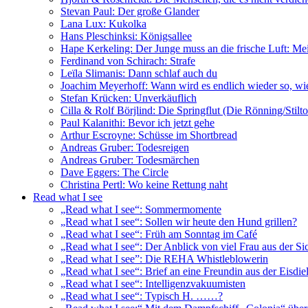
Stevan Paul: Der große Glander
Lana Lux: Kukolka
Hans Pleschinksi: Königsallee
Hape Kerkeling: Der Junge muss an die frische Luft: Me
Ferdinand von Schirach: Strafe
Leïla Slimanis: Dann schlaf auch du
Joachim Meyerhoff: Wann wird es endlich wieder so, wie
Stefan Krücken: Unverkäuflich
Cilla & Rolf Börjlind: Die Springflut (Die Rönning/Stilt
Paul Kalanithi: Bevor ich jetzt gehe
Arthur Escroyne: Schüsse im Shortbread
Andreas Gruber: Todesreigen
Andreas Gruber: Todesmärchen
Dave Eggers: The Circle
Christina Pertl: Wo keine Rettung naht
Read what I see
„Read what I see“: Sommermomente
„Read what I see“: Sollen wir heute den Hund grillen?
„Read what I see“: Früh am Sonntag im Café
„Read what I see“: Der Anblick von viel Frau aus der Si
„Read what I see”: Die REHA Whistleblowerin
„Read what I see“: Brief an eine Freundin aus der Eisdiel
„Read what I see“: Intelligenzvakuumisten
„Read what I see“: Typisch H. ……?