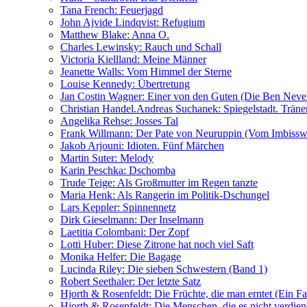
Tana French: Feuerjagd
John Ajvide Lindqvist: Refugium
Matthew Blake: Anna O.
Charles Lewinsky: Rauch und Schall
Victoria Kiellland: Meine Männer
Jeanette Walls: Vom Himmel der Sterne
Louise Kennedy: Übertretung
Jan Costin Wagner: Einer von den Guten (Die Ben Neve
Christian Handel.Andreas Suchanek: Spiegelstadt. Träne
Angelika Rehse: Josses Tal
Frank Willmann: Der Pate von Neuruppin (Vom Imbiss
Jakob Arjouni: Idioten. Fünf Märchen
Martin Suter: Melody
Karin Peschka: Dschomba
Trude Teige: Als Großmutter im Regen tanzte
Maria Henk: Als Rangerin im Politik-Dschungel
Lars Keppler: Spinnennetz
Dirk Gieselmann: Der Inselmann
Laetitia Colombani: Der Zopf
Lotti Huber: Diese Zitrone hat noch viel Saft
Monika Helfer: Die Bagage
Lucinda Riley: Die sieben Schwestern (Band 1)
Robert Seethaler: Der letzte Satz
Hjorth & Rosenfeldt: Die Früchte, die man erntet (Ein F
Hjorth & Rosenfeldt: Die Menschen, die es nicht verdie