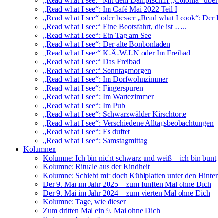
„Read what I see:“ Mit dem Dampfschiff „Colonia“ über
„Read what I see“: Im Café Mai 2022 Teil I
„Read what I see“ oder besser „Read what I cook“: Der
„Read what I see:“ Eine Bootsfahrt, die ist …..
„Read what I see“: Ein Tag am See
„Read what I see“: Der alte Bonbonladen
„Read what I see:“ K-Ä-W-I-N oder Im Freibad
„Read what I see:“ Das Freibad
„Read what I see:“ Sonntagmorgen
„Read what I see“: Im Dorfwohnzimmer
„Read what I see“: Fingerspuren
„Read what I see“: Im Wartezimmer
„Read what I see“: Im Pub
„Read what I see“: Schwarzwälder Kirschtorte
„Read what I see“: Verschiedene Alltagsbeobachtungen
„Read what I see“: Es duftet
„Read what I see“: Samstagmittag
Kolumnen
Kolumne: Ich bin nicht schwarz und weiß – ich bin bunt
Kolumne: Rituale aus der Kindheit
Kolumne: Schiebt mir doch Kühlplatten unter den Hinte
Der 9. Mai im Jahr 2025 – zum fünften Mal ohne Dich
Der 9. Mai im Jahr 2024 – zum vierten Mal ohne Dich
Kolumne: Tage, wie dieser
Zum dritten Mal ein 9. Mai ohne Dich