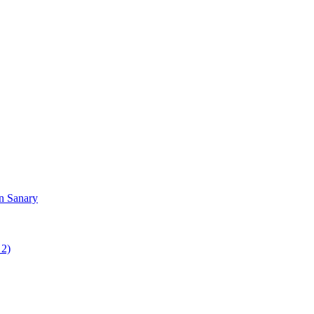
in Sanary
 2)