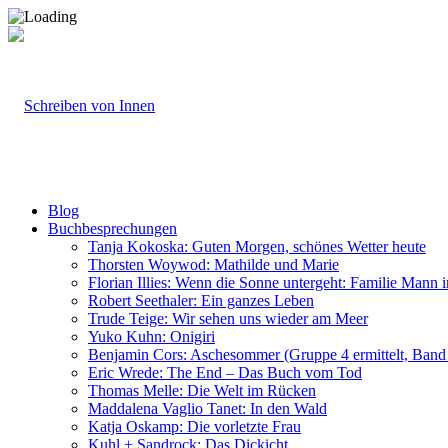
Blog
Buchbesprechungen
Tanja Kokoska: Guten Morgen, schönes Wetter heute
Thorsten Woywod: Mathilde und Marie
Florian Illies: Wenn die Sonne untergeht: Familie Mann 
Robert Seethaler: Ein ganzes Leben
Trude Teige: Wir sehen uns wieder am Meer
Yuko Kuhn: Onigiri
Benjamin Cors: Aschesommer (Gruppe 4 ermittelt, Band
Eric Wrede: The End – Das Buch vom Tod
Thomas Melle: Die Welt im Rücken
Maddalena Vaglio Tanet: In den Wald
Katja Oskamp: Die vorletzte Frau
Kuhl + Sandrock: Das Dickicht