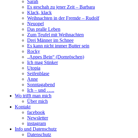
Sarah
Es geschah zu jener Zeit – Barbara
Klack, klack
Weihnachten in der Fremde – Rudolf
Neuopel
Das pralle Leben
Zum Teufel mit Weihnachten
Drei Männer im Schnee
Es kann nicht immer Butter sein
Rocky
„Appes Bein“ (Dornröschen)
Ich mag Stinker
Utopia
Seifenblase
Anne
Sonntagabend
Ich – und …..
Wo trifft man mich
Über mich
Kontakt
facebook
Newsletter
instagram
Info und Datenschutz
Datenschutz