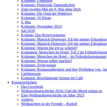
Kolumne: Umtopfen
Kolumne: Prinzessin Tausendschön
Zum zweiten Mal ein 9. Mai ohne Dich
Kolumne: Die Qual der Wahl(en):
Kolumne: 10 Dinge
9. Mai
Kolumne: November 2014
Juli 2020
Kolume: Das Reservezimmer
Kolumne: Manisch-Depressiv: Ich bin meiner Erkrankung
Kolumne: Manisch-Depressiv: Ich bin meiner Erkrankung
Kolumne: Warum bin ich so wütend?
Kolumnen: Menschen im Hotel, Teil 2 im Frühstücksrest
Kolumne: Menschen im Hotel – im Frühstücksrestaurant
Kolumne: Warum selber machen?
Kolumne: Zivilcourage
Kolumne: Restaurantbesitzer und ihre Definition von „ba
Lieblingsorte
Kolumne: Beschämende Szenen im Café
Kurzgeschichten
Das Geschenk
Weihnachtsgeschichte 2024: Und der Mond schaut zu
Eine Weihnachtsgeschichte im Jahre 2023
Andrew
Weihnachten in der Fremde – Rudolf