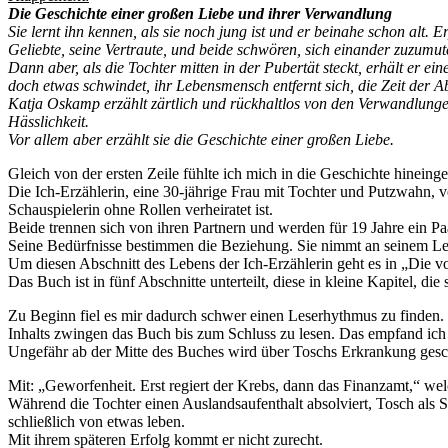
Die Geschichte einer großen Liebe und ihrer Verwandlung
Sie lernt ihn kennen, als sie noch jung ist und er beinahe schon alt. E
Geliebte, seine Vertraute, und beide schwören, sich einander zuzumu
Dann aber, als die Tochter mitten in der Pubertät steckt, erhält er ei
doch etwas schwindet, ihr Lebensmensch entfernt sich, die Zeit der 
Katja Oskamp erzählt zärtlich und rückhaltlos von den Verwandlungen
Hässlichkeit.
Vor allem aber erzählt sie die Geschichte einer großen Liebe.
Gleich von der ersten Zeile fühlte ich mich in die Geschichte hinei
Die Ich-Erzählerin, eine 30-jährige Frau mit Tochter und Putzwahn, v
Schauspielerin ohne Rollen verheiratet ist.
Beide trennen sich von ihren Partnern und werden für 19 Jahre ein 
Seine Bedürfnisse bestimmen die Beziehung. Sie nimmt an seinem Leb
Um diesen Abschnitt des Lebens der Ich-Erzählerin geht es in „Die vo
Das Buch ist in fünf Abschnitte unterteilt, diese in kleine Kapitel, 
Zu Beginn fiel es mir dadurch schwer einen Leserhythmus zu finden. I
Inhalts zwingen das Buch bis zum Schluss zu lesen. Das empfand ich a
Ungefähr ab der Mitte des Buches wird über Toschs Erkrankung geschr
Mit: „Geworfenheit. Erst regiert der Krebs, dann das Finanzamt,“ we
Während die Tochter einen Auslandsaufenthalt absolviert, Tosch als S
schließlich von etwas leben.
Mit ihrem späteren Erfolg kommt er nicht zurecht.