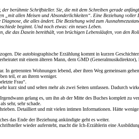
r, der berühmte Schriftsteller. Sie, die mit dem Schreiben gerade anfängt
ten „mit allen Meisen und Absonderlichkeiten“. Eine Beziehung voller
ne Diagnose, die alles ändert. Die Beziehung wird zum Ausnahmezustand un
Abschiede beginnt. Und noch etwas: ein neues Leben.
, die das Dasein bereithält, von brüchigen Lebensläufen, von den Rol
ngezogen. Die autobiographische Erzählung kommt in kurzen Geschichten
erheiratet mit einem älteren Mann, dem GMD (Generalmusikdirektor), ler
Paar. In getrennten Wohnungen lebend, aber ihren Weg gemeinsam gehen
en teil, er an ihrem weniger.
rletzte Frau“.
die sehr kurz sind und selten mehr als zwei Seiten umfassen. Dadurch wir
rgendwann gelang es, um ihn ab der Mitte des Buches komplett zu verli
ls sehr, sehr schade.
ieben. Detailliert und mit vielen intimen Informationen. Hätte wenige
lches das Ende der Beziehung ankündigte geht es weiter.
chriftsteller wieder aufersteht, macht die Ich-Erzählerin eine Ausbildu