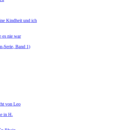
ine Kindheit und ich
 es nie war
on-Serie, Band 1)
cht von Leo
e in H.