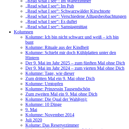
„Read what I see“: Im Wartezimmer
„Read what I see“: Im Pub
„Read what I see“: Schwarzwälder Kirschtorte
„Read what I see“: Verschiedene Alltagsbeobachtungen
„Read what I see“: Es duftet
„Read what I see“: Samstagmittag
Kolumnen
Kolumne: Ich bin nicht schwarz und weiß – ich bin
bunt
Kolumne: Rituale aus der Kindheit
Kolumne: Schiebt mir doch Kühlplatten unter den
Hintern
Der 9. Mai im Jahr 2025 – zum fünften Mal ohne Dich
Der 9. Mai im Jahr 2024 – zum vierten Mal ohne Dich
Kolumne: Tage, wie dieser
Zum dritten Mal ein 9. Mai ohne Dich
Kolumne: Umtopfen
Kolumne: Prinzessin Tausendschön
Zum zweiten Mal ein 9. Mai ohne Dich
Kolumne: Die Qual der Wahl(en):
Kolumne: 10 Dinge
9. Mai
Kolumne: November 2014
Juli 2020
Kolume: Das Reservezimmer