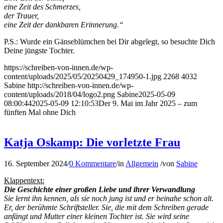
eine Zeit des Schmerzes,
der Trauer,
eine Zeit der dankbaren Erinnerung.“
P.S.: Wurde ein Gänseblümchen bei Dir abgelegt, so besuchte Dich
Deine jüngste Tochter.
https://schreiben-von-innen.de/wp-
content/uploads/2025/05/20250429_174950-1.jpg
2268
4032
Sabine
http://schreiben-von-innen.de/wp-
content/uploads/2018/04/logo2.png
Sabine
2025-05-09
08:00:44
2025-05-09 12:10:53
Der 9. Mai im Jahr 2025 – zum
fünften Mal ohne Dich
Katja Oskamp: Die vorletzte Frau
16. September 2024
/
0 Kommentare
/
in
Allgemein
/
von
Sabine
Klappentext:
Die Geschichte einer großen Liebe und ihrer Verwandlung
Sie lernt ihn kennen, als sie noch jung ist und er beinahe schon alt.
Er, der berühmte Schriftsteller. Sie, die mit dem Schreiben gerade
anfängt und Mutter einer kleinen Tochter ist. Sie wird seine