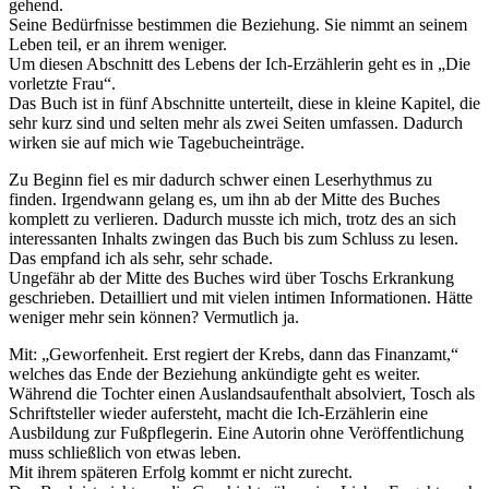
gehend.
Seine Bedürfnisse bestimmen die Beziehung. Sie nimmt an seinem
Leben teil, er an ihrem weniger.
Um diesen Abschnitt des Lebens der Ich-Erzählerin geht es in „Die
vorletzte Frau“.
Das Buch ist in fünf Abschnitte unterteilt, diese in kleine Kapitel, die
sehr kurz sind und selten mehr als zwei Seiten umfassen. Dadurch
wirken sie auf mich wie Tagebucheinträge.
Zu Beginn fiel es mir dadurch schwer einen Leserhythmus zu
finden. Irgendwann gelang es, um ihn ab der Mitte des Buches
komplett zu verlieren. Dadurch musste ich mich, trotz des an sich
interessanten Inhalts zwingen das Buch bis zum Schluss zu lesen.
Das empfand ich als sehr, sehr schade.
Ungefähr ab der Mitte des Buches wird über Toschs Erkrankung
geschrieben. Detailliert und mit vielen intimen Informationen. Hätte
weniger mehr sein können? Vermutlich ja.
Mit: „Geworfenheit. Erst regiert der Krebs, dann das Finanzamt,“
welches das Ende der Beziehung ankündigte geht es weiter.
Während die Tochter einen Auslandsaufenthalt absolviert, Tosch als
Schriftsteller wieder aufersteht, macht die Ich-Erzählerin eine
Ausbildung zur Fußpflegerin. Eine Autorin ohne Veröffentlichung
muss schließlich von etwas leben.
Mit ihrem späteren Erfolg kommt er nicht zurecht.