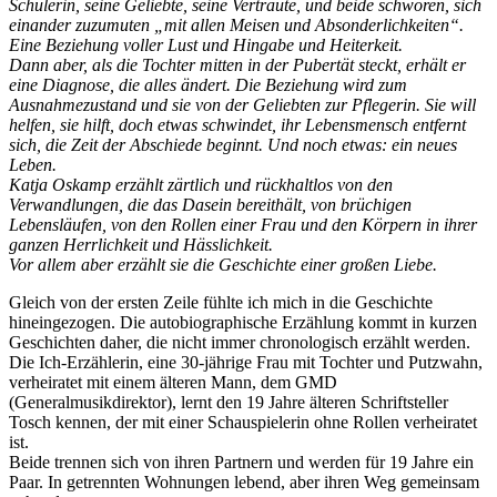
Schülerin, seine Geliebte, seine Vertraute, und beide schwören, sich
einander zuzumuten „mit allen Meisen und Absonderlichkeiten“.
Eine Beziehung voller Lust und Hingabe und Heiterkeit.
Dann aber, als die Tochter mitten in der Pubertät steckt, erhält er
eine Diagnose, die alles ändert. Die Beziehung wird zum
Ausnahmezustand und sie von der Geliebten zur Pflegerin. Sie will
helfen, sie hilft, doch etwas schwindet, ihr Lebensmensch entfernt
sich, die Zeit der Abschiede beginnt. Und noch etwas: ein neues
Leben.
Katja Oskamp erzählt zärtlich und rückhaltlos von den
Verwandlungen, die das Dasein bereithält, von brüchigen
Lebensläufen, von den Rollen einer Frau und den Körpern in ihrer
ganzen Herrlichkeit und Hässlichkeit.
Vor allem aber erzählt sie die Geschichte einer großen Liebe.
Gleich von der ersten Zeile fühlte ich mich in die Geschichte
hineingezogen. Die autobiographische Erzählung kommt in kurzen
Geschichten daher, die nicht immer chronologisch erzählt werden.
Die Ich-Erzählerin, eine 30-jährige Frau mit Tochter und Putzwahn,
verheiratet mit einem älteren Mann, dem GMD
(Generalmusikdirektor), lernt den 19 Jahre älteren Schriftsteller
Tosch kennen, der mit einer Schauspielerin ohne Rollen verheiratet
ist.
Beide trennen sich von ihren Partnern und werden für 19 Jahre ein
Paar. In getrennten Wohnungen lebend, aber ihren Weg gemeinsam