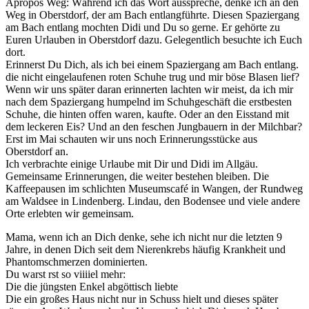
Apropos Weg: Während ich das Wort ausspreche, denke ich an den
Weg in Oberstdorf, der am Bach entlangführte. Diesen Spaziergang
am Bach entlang mochten Didi und Du so gerne. Er gehörte zu
Euren Urlauben in Oberstdorf dazu. Gelegentlich besuchte ich Euch
dort.
Erinnerst Du Dich, als ich bei einem Spaziergang am Bach entlang.
die nicht eingelaufenen roten Schuhe trug und mir böse Blasen lief?
Wenn wir uns später daran erinnerten lachten wir meist, da ich mir
nach dem Spaziergang humpelnd im Schuhgeschäft die erstbesten
Schuhe, die hinten offen waren, kaufte. Oder an den Eisstand mit
dem leckeren Eis? Und an den feschen Jungbauern in der Milchbar?
Erst im Mai schauten wir uns noch Erinnerungsstücke aus
Oberstdorf an.
Ich verbrachte einige Urlaube mit Dir und Didi im Allgäu.
Gemeinsame Erinnerungen, die weiter bestehen bleiben. Die
Kaffeepausen im schlichten Museumscafé in Wangen, der Rundweg
am Waldsee in Lindenberg. Lindau, den Bodensee und viele andere
Orte erlebten wir gemeinsam.
Mama, wenn ich an Dich denke, sehe ich nicht nur die letzten 9
Jahre, in denen Dich seit dem Nierenkrebs häufig Krankheit und
Phantomschmerzen dominierten.
Du warst rst so viiiiel mehr:
Die die jüngsten Enkel abgöttisch liebte
Die ein großes Haus nicht nur in Schuss hielt und dieses später