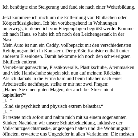
Ich benötigte eine Steigerung und fand sie nach einer Weiterbildung.
Jetzt kümmere ich mich um die Entfernung von Blutlachen oder
Körperflüssigkeiten. Ich bin vorübergehend in Wohnungen
unterwegs, in denen ich von Fliegenplagen begrüßt werde. Komme
ich nach Haus, so habe ich oft noch den Leichengestank in der
Nase.
Mein Auto ist nun ein Caddy, vollbepackt mit den verschiedensten
Reinigungsmitteln in Kanistern. Der größte Kanister enthält unter
anderem Eisenionen. Damit bekomme ich noch den schwierigsten
Blutfleck entfernt.
Vernebelungsmaschine, Plastikoveralls, Plastikschuhe, Atemmasken
und viele Handschuhe stapeln sich nun auf meinem Rücksitz.
Als ich damals in die Firma kam und beim Inhaber nach einer
Arbeitsstelle nachfragte, stellte er mir nur zwei Fragen:
„Haben Sie einen guten Magen, der auch bei Stress nicht
kapituliert?“
„Ja.“
„Sind sie psychisch und physisch extrem belastbar.“
„Ja.“
Er testete mich sofort und nahm mich mit zu einem sogenannten
Stinker. Nachdem wir unsere Schutzbekleidung, inklusive der
Vollschutzgesichtsmaske, angezogen hatten und die Wohnungstür
öffneten, erwartete uns Ungeziefer in allen Variationen. Die meisten