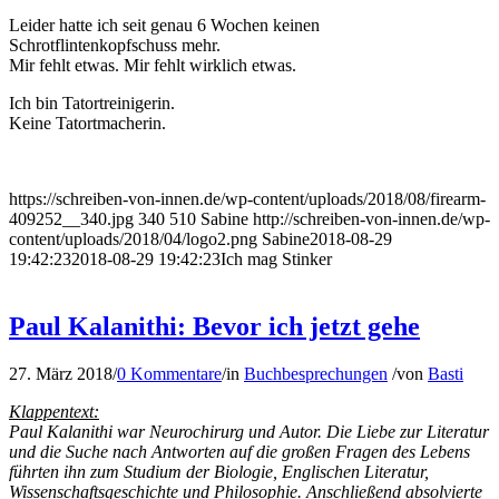
Leider hatte ich seit genau 6 Wochen keinen
Schrotflintenkopfschuss mehr.
Mir fehlt etwas. Mir fehlt wirklich etwas.
Ich bin Tatortreinigerin.
Keine Tatortmacherin.
https://schreiben-von-innen.de/wp-content/uploads/2018/08/firearm-
409252__340.jpg
340
510
Sabine
http://schreiben-von-innen.de/wp-
content/uploads/2018/04/logo2.png
Sabine
2018-08-29
19:42:23
2018-08-29 19:42:23
Ich mag Stinker
Paul Kalanithi: Bevor ich jetzt gehe
27. März 2018
/
0 Kommentare
/
in
Buchbesprechungen
/
von
Basti
Klappentext:
Paul Kalanithi war Neurochirurg und Autor. Die Liebe zur Literatur
und die Suche nach Antworten auf die großen Fragen des Lebens
führten ihn zum Studium der Biologie, Englischen Literatur,
Wissenschaftsgeschichte und Philosophie. Anschließend absolvierte