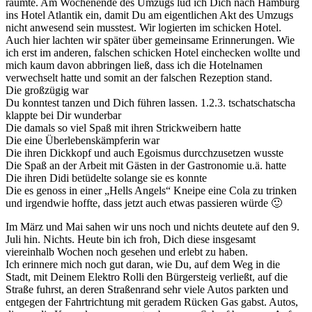
räumte. Am Wochenende des Umzugs lud ich Dich nach Hamburg
ins Hotel Atlantik ein, damit Du am eigentlichen Akt des Umzugs
nicht anwesend sein musstest. Wir logierten im schicken Hotel.
Auch hier lachten wir später über gemeinsame Erinnerungen. Wie
ich erst im anderen, falschen schicken Hotel einchecken wollte und
mich kaum davon abbringen ließ, dass ich die Hotelnamen
verwechselt hatte und somit an der falschen Rezeption stand.
Die großzügig war
Du konntest tanzen und Dich führen lassen. 1.2.3. tschatschatscha
klappte bei Dir wunderbar
Die damals so viel Spaß mit ihren Strickweibern hatte
Die eine Überlebenskämpferin war
Die ihren Dickkopf und auch Egoismus durcchzusetzen wusste
Die Spaß an der Arbeit mit Gästen in der Gastronomie u.ä. hatte
Die ihren Didi betüdelte solange sie es konnte
Die es genoss in einer „Hells Angels“ Kneipe eine Cola zu trinken
und irgendwie hoffte, dass jetzt auch etwas passieren würde 🙂
Im März und Mai sahen wir uns noch und nichts deutete auf den 9.
Juli hin. Nichts. Heute bin ich froh, Dich diese insgesamt
viereinhalb Wochen noch gesehen und erlebt zu haben.
Ich erinnere mich noch gut daran, wie Du, auf dem Weg in die
Stadt, mit Deinem Elektro Rolli den Bürgersteig verließt, auf die
Straße fuhrst, an deren Straßenrand sehr viele Autos parkten und
entgegen der Fahrtrichtung mit geradem Rücken Gas gabst. Autos,