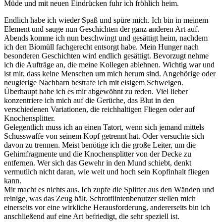
Müde und mit neuen Eindrücken fuhr ich fröhlich heim.
Endlich habe ich wieder Spaß und spüre mich. Ich bin in meinem
Element und sauge nun Geschichten der ganz anderen Art auf.
Abends komme ich nun beschwingt und gesättigt heim, nachdem
ich den Biomüll fachgerecht entsorgt habe. Mein Hunger nach
besonderen Geschichten wird endlich gesättigt. Bevorzugt nehme
ich die Aufträge an, die meine Kollegen ablehnen. Wichtig war und
ist mir, dass keine Menschen um mich herum sind. Angehörige oder
neugierige Nachbarn bestrafe ich mit eisigem Schweigen.
Überhaupt habe ich es mir abgewöhnt zu reden. Viel lieber
konzentriere ich mich auf die Gerüche, das Blut in den
verschiedenen Variationen, die reichhaltigen Fliegen oder auf
Knochensplitter.
Gelegentlich muss ich an einen Tatort, wenn sich jemand mittels
Schusswaffe von seinem Kopf getrennt hat. Oder versuchte sich
davon zu trennen. Meist benötige ich die große Leiter, um die
Gehirnfragmente und die Knochensplitter von der Decke zu
entfernen. Wer sich das Gewehr in den Mund schiebt, denkt
vermutlich nicht daran, wie weit und hoch sein Kopfinhalt fliegen
kann.
Mir macht es nichts aus. Ich zupfe die Splitter aus den Wänden und
reinige, was das Zeug hält. Schrotflintenbenutzer stellen mich
einerseits vor eine wirkliche Herausforderung, andererseits bin ich
anschließend auf eine Art befriedigt, die sehr speziell ist.