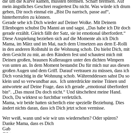
die um die Kurve kamen, mussten bremsen. Scharf bremsen. Auf
mein ängstliches Geschrei reagiertest Du nicht. Was würde ich drum
geben, Dir noch einmal ein „Bist Du narrisch, passe auf“,
hinterherrufen zu können.
Gerade sehe ich Dich wieder auf Deiner Wolke. Mit Deinem
Ellenbogen schubst Du Manni an und sagst. „Das habe ich Dir doch
gerade erzählt. Gleich fällt der Satz, sie ist emotional überfordert.“
Diese Anspielung beziehen sich auf die Momente als ich Dich
Mama, im März und im Mai, nach dem Umsetzen aus dem E-Rolli
in den anderen Rollstuhl in die Wohnung schob. Du hielst Dich, mit
dem Gesicht zu mir, an den Rändern fest und schautest mich mit
Deinen großen, braunen Kulleraugen unter den dichten Wimpern
von unten an. In dem Moment bestandst Du für mich nur aus diesen
großen Augen und dem Griff. Darauf vertrauen zu müssen, dass ich
Dich vorsichtig in die Wohnung schob. Währenddessen sahst Du so
klein und so verwundbar aus. Ich unterdrückte meine Tränen und
antwortete auf Deine Frage, dass ich gerade „emotional überfordert
bin“. „Das musst Du doch nicht.“ Und tätscheltest meine Hand.
Doch, Du wirktest so furchtbar verletzlich.
Mama, wir beide hatten sicherlich eine spezielle Beziehung. Dies
ändert nichts daran, dass ich Dich jetzt schon vermisse.
Wer weiß, wann und wie wir uns wiedersehen? Oder spüren?
Danke Mama, dass es Dich
Gab