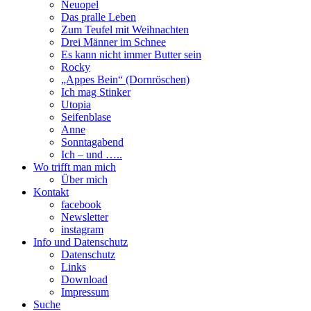
Neuopel
Das pralle Leben
Zum Teufel mit Weihnachten
Drei Männer im Schnee
Es kann nicht immer Butter sein
Rocky
„Appes Bein“ (Dornröschen)
Ich mag Stinker
Utopia
Seifenblase
Anne
Sonntagabend
Ich – und …..
Wo trifft man mich
Über mich
Kontakt
facebook
Newsletter
instagram
Info und Datenschutz
Datenschutz
Links
Download
Impressum
Suche