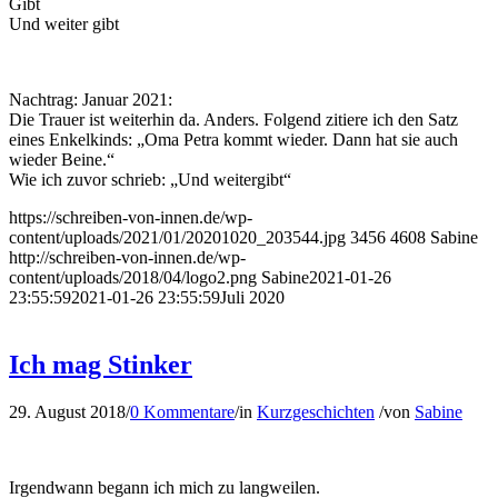
Gibt
Und weiter gibt
Nachtrag: Januar 2021:
Die Trauer ist weiterhin da. Anders. Folgend zitiere ich den Satz
eines Enkelkinds: „Oma Petra kommt wieder. Dann hat sie auch
wieder Beine.“
Wie ich zuvor schrieb: „Und weitergibt“
https://schreiben-von-innen.de/wp-
content/uploads/2021/01/20201020_203544.jpg
3456
4608
Sabine
http://schreiben-von-innen.de/wp-
content/uploads/2018/04/logo2.png
Sabine
2021-01-26
23:55:59
2021-01-26 23:55:59
Juli 2020
Ich mag Stinker
29. August 2018
/
0 Kommentare
/
in
Kurzgeschichten
/
von
Sabine
Irgendwann begann ich mich zu langweilen.