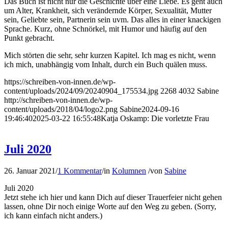
Das Buch ist nicht nur die Geschichte über eine Liebe. Es geht auch
um Alter, Krankheit, sich verändernde Körper, Sexualität, Mutter
sein, Geliebte sein, Partnerin sein uvm. Das alles in einer knackigen
Sprache. Kurz, ohne Schnörkel, mit Humor und häufig auf den
Punkt gebracht.
Mich störten die sehr, sehr kurzen Kapitel. Ich mag es nicht, wenn
ich mich, unabhängig vom Inhalt, durch ein Buch quälen muss.
https://schreiben-von-innen.de/wp-
content/uploads/2024/09/20240904_175534.jpg
2268
4032
Sabine
http://schreiben-von-innen.de/wp-
content/uploads/2018/04/logo2.png
Sabine
2024-09-16
19:46:40
2025-03-22 16:55:48
Katja Oskamp: Die vorletzte Frau
Juli 2020
26. Januar 2021
/
1 Kommentar
/
in
Kolumnen
/
von
Sabine
Juli 2020
Jetzt stehe ich hier und kann Dich auf dieser Trauerfeier nicht gehen
lassen, ohne Dir noch einige Worte auf den Weg zu geben. (Sorry,
ich kann einfach nicht anders.)