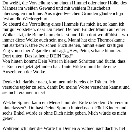
Du weißt, die Vorstellung von einem Himmel oder einer Hölle, des
Mannes im weißen Gewand und mit weißem Rauschebart
überzeugten mich nie. Aus irgendwelchen Gründen glaube ich ja
fest an die Wiedergeburt.
So absurd die Vorstellung eines Himmels für mich ist, so kann ich
mir gut vorstellen, dass Du neben Deinem Bruder Manni auf einer
Wolke sitzt, die Beine baumeln lässt und Dich dort wohlfühlst – wo
immer diese Wolke auch sein mag. Manni hat eine Thermoskanne
mit starkem Kaffee zwischen Euch stehen, nimmt einen kräftigen
Zug von seiner Zigarette und sagt. „Hey, Petra, schaue hinunter.
Dort unten: Das ist heute DEIN Tag!“
Von hinten kommt Dein Vater in kleinen Schritten und flucht, dass
er Euch erst jetzt gefunden hat. Tante Hilde nimmt heute eine
Auszeit von der Wolke.
Denke ich darüber nach, kommen mir bereits die Tränen. Ich
versuche tapfer zu sein, damit Du meine Worte verstehen kannst und
sie nicht erahnen musst.
Welche Spuren kann ein Mensch auf der Erde oder dem Universum
hinterlassen? Du hast Deine Spuren hinterlassen. Fünf Kinder und
sechs Enkel würde es ohne Dich nicht geben. Mich würde es nicht
geben.
Während ich über die Worte für Deinen Abschied nachdachte, fiel