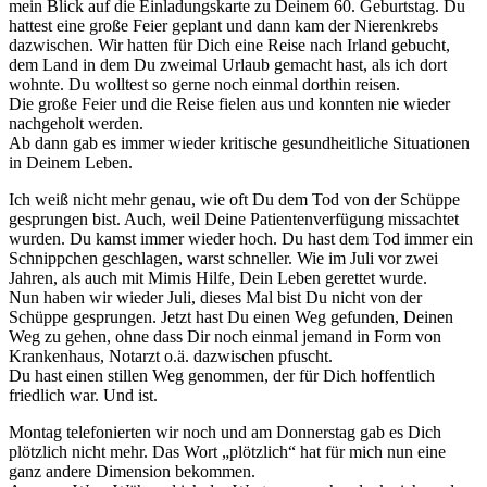
mein Blick auf die Einladungskarte zu Deinem 60. Geburtstag. Du
hattest eine große Feier geplant und dann kam der Nierenkrebs
dazwischen. Wir hatten für Dich eine Reise nach Irland gebucht,
dem Land in dem Du zweimal Urlaub gemacht hast, als ich dort
wohnte. Du wolltest so gerne noch einmal dorthin reisen.
Die große Feier und die Reise fielen aus und konnten nie wieder
nachgeholt werden.
Ab dann gab es immer wieder kritische gesundheitliche Situationen
in Deinem Leben.
Ich weiß nicht mehr genau, wie oft Du dem Tod von der Schüppe
gesprungen bist. Auch, weil Deine Patientenverfügung missachtet
wurden. Du kamst immer wieder hoch. Du hast dem Tod immer ein
Schnippchen geschlagen, warst schneller. Wie im Juli vor zwei
Jahren, als auch mit Mimis Hilfe, Dein Leben gerettet wurde.
Nun haben wir wieder Juli, dieses Mal bist Du nicht von der
Schüppe gesprungen. Jetzt hast Du einen Weg gefunden, Deinen
Weg zu gehen, ohne dass Dir noch einmal jemand in Form von
Krankenhaus, Notarzt o.ä. dazwischen pfuscht.
Du hast einen stillen Weg genommen, der für Dich hoffentlich
friedlich war. Und ist.
Montag telefonierten wir noch und am Donnerstag gab es Dich
plötzlich nicht mehr. Das Wort „plötzlich“ hat für mich nun eine
ganz andere Dimension bekommen.