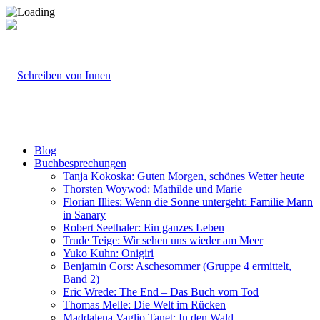
Blog
Buchbesprechungen
Tanja Kokoska: Guten Morgen, schönes Wetter heute
Thorsten Woywod: Mathilde und Marie
Florian Illies: Wenn die Sonne untergeht: Familie Mann
in Sanary
Robert Seethaler: Ein ganzes Leben
Trude Teige: Wir sehen uns wieder am Meer
Yuko Kuhn: Onigiri
Benjamin Cors: Aschesommer (Gruppe 4 ermittelt,
Band 2)
Eric Wrede: The End – Das Buch vom Tod
Thomas Melle: Die Welt im Rücken
Maddalena Vaglio Tanet: In den Wald