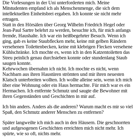
Die Vorlesungen in der Uni unterforderten mich. Meine
Mitstudenten empfand ich als Menschenmenge, die sich dem
intellektuellen Einheitsbrei ergaben. Ich konnte sie nicht mehr
ertragen.
Statt in den Hörsälen über Georg Wilhelm Friedrich Hegel oder
Jean-Paul Sartre belehrt zu werden, besuchte ich, für mich anfangs
fremde, Haushalte. Ich war ein heißbegehrter Besuch. Wenn ich
ging, gab es keine Staubflecken mehr, keine mit gelben Rändern
versehenen Toilettenbecken, keine mit klebrigen Flecken versehene
Kühlschränke. Ich mochte es, wenn ich in den Katzentoiletten das
Streu peinlich genau durchsieben konnte oder stundenlang Staub
saugen konnte.
Kehrwochen übernahm ich nicht. Ich mochte es nicht, wenn
Nachbarn aus ihren Haustüren strömten und mir ihren neuesten
Klatsch unterbreiten wollten. Ich wollte alleine sein, wenn ich mich
über eine Wohnung oder ein Haus hermachte. Für mich war es ein
Hermachen. Ich entfernte Schmutz und saugte die Bewohner mit
ihren Gegenständen und Geschichten in mir auf.
Ich bin anders. Anders als die anderen? Warum macht es mir so viel
Spaß, den Schmutz anderer Menschen zu entfernen?
Später langweilte ich mich auch in den Häusern. Die geschnorrten
und aufgesogenen Geschichten erreichten mich nicht mehr. Ich
spürte, wie so oft, nichts mehr.