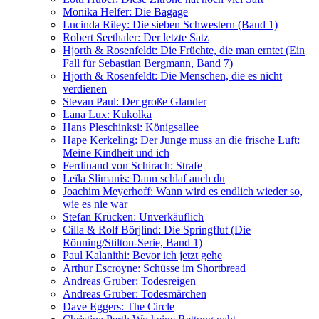
Monika Helfer: Die Bagage
Lucinda Riley: Die sieben Schwestern (Band 1)
Robert Seethaler: Der letzte Satz
Hjorth & Rosenfeldt: Die Früchte, die man erntet (Ein
Fall für Sebastian Bergmann, Band 7)
Hjorth & Rosenfeldt: Die Menschen, die es nicht
verdienen
Stevan Paul: Der große Glander
Lana Lux: Kukolka
Hans Pleschinksi: Königsallee
Hape Kerkeling: Der Junge muss an die frische Luft:
Meine Kindheit und ich
Ferdinand von Schirach: Strafe
Leïla Slimanis: Dann schlaf auch du
Joachim Meyerhoff: Wann wird es endlich wieder so,
wie es nie war
Stefan Krücken: Unverkäuflich
Cilla & Rolf Börjlind: Die Springflut (Die
Rönning/Stilton-Serie, Band 1)
Paul Kalanithi: Bevor ich jetzt gehe
Arthur Escroyne: Schüsse im Shortbread
Andreas Gruber: Todesreigen
Andreas Gruber: Todesmärchen
Dave Eggers: The Circle