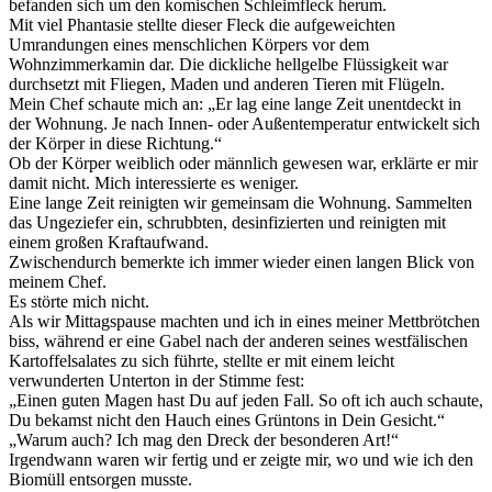
befanden sich um den komischen Schleimfleck herum.
Mit viel Phantasie stellte dieser Fleck die aufgeweichten
Umrandungen eines menschlichen Körpers vor dem
Wohnzimmerkamin dar. Die dickliche hellgelbe Flüssigkeit war
durchsetzt mit Fliegen, Maden und anderen Tieren mit Flügeln.
Mein Chef schaute mich an: „Er lag eine lange Zeit unentdeckt in
der Wohnung. Je nach Innen- oder Außentemperatur entwickelt sich
der Körper in diese Richtung.“
Ob der Körper weiblich oder männlich gewesen war, erklärte er mir
damit nicht. Mich interessierte es weniger.
Eine lange Zeit reinigten wir gemeinsam die Wohnung. Sammelten
das Ungeziefer ein, schrubbten, desinfizierten und reinigten mit
einem großen Kraftaufwand.
Zwischendurch bemerkte ich immer wieder einen langen Blick von
meinem Chef.
Es störte mich nicht.
Als wir Mittagspause machten und ich in eines meiner Mettbrötchen
biss, während er eine Gabel nach der anderen seines westfälischen
Kartoffelsalates zu sich führte, stellte er mit einem leicht
verwunderten Unterton in der Stimme fest:
„Einen guten Magen hast Du auf jeden Fall. So oft ich auch schaute,
Du bekamst nicht den Hauch eines Grüntons in Dein Gesicht.“
„Warum auch? Ich mag den Dreck der besonderen Art!“
Irgendwann waren wir fertig und er zeigte mir, wo und wie ich den
Biomüll entsorgen musste.