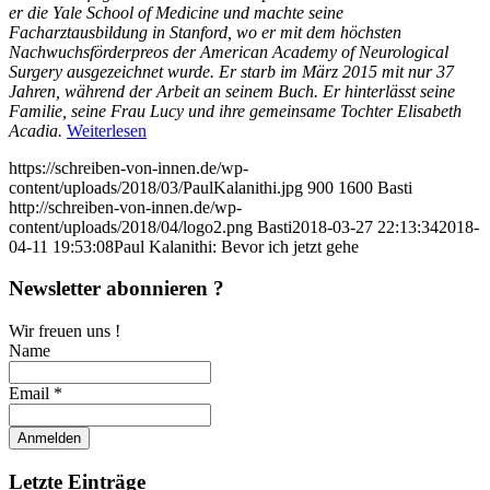
er die Yale School of Medicine und machte seine
Facharztausbildung in Stanford, wo er mit dem höchsten
Nachwuchsförderpreos der American Academy of Neurological
Surgery ausgezeichnet wurde. Er starb im März 2015 mit nur 37
Jahren, während der Arbeit an seinem Buch. Er hinterlässt seine
Familie, seine Frau Lucy und ihre gemeinsame Tochter Elisabeth
Acadia.
Weiterlesen
https://schreiben-von-innen.de/wp-
content/uploads/2018/03/PaulKalanithi.jpg
900
1600
Basti
http://schreiben-von-innen.de/wp-
content/uploads/2018/04/logo2.png
Basti
2018-03-27 22:13:34
2018-
04-11 19:53:08
Paul Kalanithi: Bevor ich jetzt gehe
Newsletter abonnieren ?
Wir freuen uns !
Name
Email *
Letzte Einträge