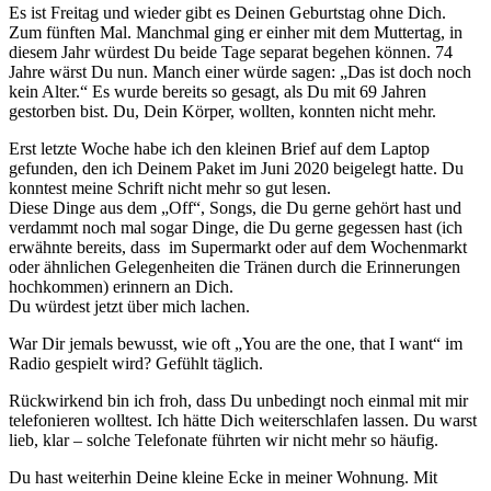
Es ist Freitag und wieder gibt es Deinen Geburtstag ohne Dich.
Zum fünften Mal. Manchmal ging er einher mit dem Muttertag, in
diesem Jahr würdest Du beide Tage separat begehen können. 74
Jahre wärst Du nun. Manch einer würde sagen: „Das ist doch noch
kein Alter.“ Es wurde bereits so gesagt, als Du mit 69 Jahren
gestorben bist. Du, Dein Körper, wollten, konnten nicht mehr.
Erst letzte Woche habe ich den kleinen Brief auf dem Laptop
gefunden, den ich Deinem Paket im Juni 2020 beigelegt hatte. Du
konntest meine Schrift nicht mehr so gut lesen.
Diese Dinge aus dem „Off“, Songs, die Du gerne gehört hast und
verdammt noch mal sogar Dinge, die Du gerne gegessen hast (ich
erwähnte bereits, dass im Supermarkt oder auf dem Wochenmarkt
oder ähnlichen Gelegenheiten die Tränen durch die Erinnerungen
hochkommen) erinnern an Dich.
Du würdest jetzt über mich lachen.
War Dir jemals bewusst, wie oft „You are the one, that I want“ im
Radio gespielt wird? Gefühlt täglich.
Rückwirkend bin ich froh, dass Du unbedingt noch einmal mit mir
telefonieren wolltest. Ich hätte Dich weiterschlafen lassen. Du warst
lieb, klar – solche Telefonate führten wir nicht mehr so häufig.
Du hast weiterhin Deine kleine Ecke in meiner Wohnung. Mit