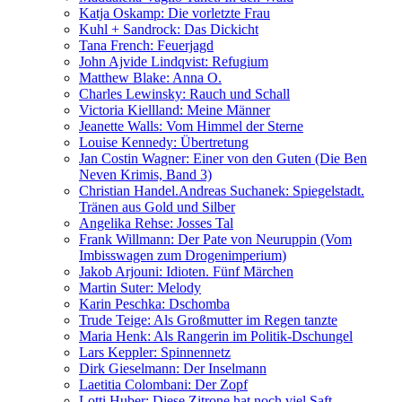
Katja Oskamp: Die vorletzte Frau
Kuhl + Sandrock: Das Dickicht
Tana French: Feuerjagd
John Ajvide Lindqvist: Refugium
Matthew Blake: Anna O.
Charles Lewinsky: Rauch und Schall
Victoria Kiellland: Meine Männer
Jeanette Walls: Vom Himmel der Sterne
Louise Kennedy: Übertretung
Jan Costin Wagner: Einer von den Guten (Die Ben
Neven Krimis, Band 3)
Christian Handel.Andreas Suchanek: Spiegelstadt.
Tränen aus Gold und Silber
Angelika Rehse: Josses Tal
Frank Willmann: Der Pate von Neuruppin (Vom
Imbisswagen zum Drogenimperium)
Jakob Arjouni: Idioten. Fünf Märchen
Martin Suter: Melody
Karin Peschka: Dschomba
Trude Teige: Als Großmutter im Regen tanzte
Maria Henk: Als Rangerin im Politik-Dschungel
Lars Keppler: Spinnennetz
Dirk Gieselmann: Der Inselmann
Laetitia Colombani: Der Zopf
Lotti Huber: Diese Zitrone hat noch viel Saft