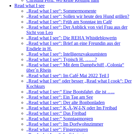
Christina Pertl: Wo keine Rettung naht
Read what I see
„Read what I see“: Sommermomente
„Read what I see“: Sollen wir heute den Hund grillen?
„Read what I see“: Früh am Sonntag im Café
„Read what I see“: Der Anblick von viel Frau aus der
Sicht von Leo
„Read what I see”: Die REHA Whistleblowerin
„Read what I see“: Brief an eine Freundin aus der
Eisdiele in H.
„Read what I see“: Intelligenzvakuumisten
„Read what I see“: Typisch H. ……?
„Read what I see:“ Mit dem Dampfschiff „Colonia“
über`n Rhein
„Read what I see“: Im Café Mai 2022 Teil I
„Read what I see“ oder besser „Read what I cook“: Der
Kochkurs
„Read what I see:“ Eine Bootsfahrt, die ist …..
„Read what I see“: Ein Tag am See
„Read what I see“: Der alte Bonbonladen
„Read what I see:“ K-Ä-W-I-N oder Im Freibad
„Read what I see:“ Das Freibad
„Read what I see:“ Sonntagmorgen
„Read what I see“: Im Dorfwohnzimmer
„Read what I see“: Fingerspuren