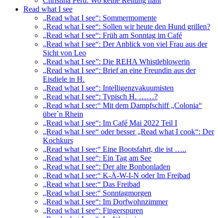
Christina Pertl: Wo keine Rettung naht
Read what I see
„Read what I see“: Sommermomente
„Read what I see“: Sollen wir heute den Hund grillen?
„Read what I see“: Früh am Sonntag im Café
„Read what I see“: Der Anblick von viel Frau aus der
Sicht von Leo
„Read what I see”: Die REHA Whistleblowerin
„Read what I see“: Brief an eine Freundin aus der
Eisdiele in H.
„Read what I see“: Intelligenzvakuumisten
„Read what I see“: Typisch H. ……?
„Read what I see:“ Mit dem Dampfschiff „Colonia“
über`n Rhein
„Read what I see“: Im Café Mai 2022 Teil I
„Read what I see“ oder besser „Read what I cook“: Der
Kochkurs
„Read what I see:“ Eine Bootsfahrt, die ist …..
„Read what I see“: Ein Tag am See
„Read what I see“: Der alte Bonbonladen
„Read what I see:“ K-Ä-W-I-N oder Im Freibad
„Read what I see:“ Das Freibad
„Read what I see:“ Sonntagmorgen
„Read what I see“: Im Dorfwohnzimmer
„Read what I see“: Fingerspuren