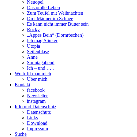
Neuopel
Das pralle Leben
Zum Teufel mit Weihnachten
Drei Männer im Schnee
Es kann nicht immer Butter sein
Rocky
„Appes Bein“ (Dornröschen)
Ich mag Stinker
Utopia
Seifenblase
Anne
Sonntagabend
Ich – und …..
Wo trifft man mich
Über mich
Kontakt
facebook
Newsletter
instagram
Info und Datenschutz
Datenschutz
Links
Download
Impressum
Suche