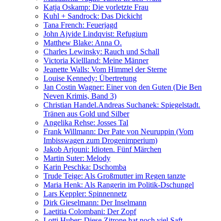
Katja Oskamp: Die vorletzte Frau
Kuhl + Sandrock: Das Dickicht
Tana French: Feuerjagd
John Ajvide Lindqvist: Refugium
Matthew Blake: Anna O.
Charles Lewinsky: Rauch und Schall
Victoria Kiellland: Meine Männer
Jeanette Walls: Vom Himmel der Sterne
Louise Kennedy: Übertretung
Jan Costin Wagner: Einer von den Guten (Die Ben
Neven Krimis, Band 3)
Christian Handel.Andreas Suchanek: Spiegelstadt.
Tränen aus Gold und Silber
Angelika Rehse: Josses Tal
Frank Willmann: Der Pate von Neuruppin (Vom
Imbisswagen zum Drogenimperium)
Jakob Arjouni: Idioten. Fünf Märchen
Martin Suter: Melody
Karin Peschka: Dschomba
Trude Teige: Als Großmutter im Regen tanzte
Maria Henk: Als Rangerin im Politik-Dschungel
Lars Keppler: Spinnennetz
Dirk Gieselmann: Der Inselmann
Laetitia Colombani: Der Zopf
Lotti Huber: Diese Zitrone hat noch viel Saft