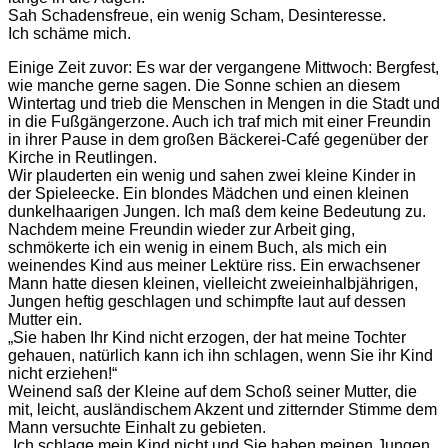
Sah Schadensfreue, ein wenig Scham, Desinteresse.
Ich schäme mich.
Einige Zeit zuvor: Es war der vergangene Mittwoch: Bergfest,
wie manche gerne sagen. Die Sonne schien an diesem
Wintertag und trieb die Menschen in Mengen in die Stadt und
in die Fußgängerzone. Auch ich traf mich mit einer Freundin
in ihrer Pause in dem großen Bäckerei-Café gegenüber der
Kirche in Reutlingen.
Wir plauderten ein wenig und sahen zwei kleine Kinder in
der Spieleecke. Ein blondes Mädchen und einen kleinen
dunkelhaarigen Jungen. Ich maß dem keine Bedeutung zu.
Nachdem meine Freundin wieder zur Arbeit ging,
schmökerte ich ein wenig in einem Buch, als mich ein
weinendes Kind aus meiner Lektüre riss. Ein erwachsener
Mann hatte diesen kleinen, vielleicht zweieinhalbjährigen,
Jungen heftig geschlagen und schimpfte laut auf dessen
Mutter ein.
„Sie haben Ihr Kind nicht erzogen, der hat meine Tochter
gehauen, natürlich kann ich ihn schlagen, wenn Sie ihr Kind
nicht erziehen!“
Weinend saß der Kleine auf dem Schoß seiner Mutter, die
mit, leicht, ausländischem Akzent und zitternder Stimme dem
Mann versuchte Einhalt zu gebieten.
„Ich schlage mein Kind nicht und Sie haben meinen Jungen