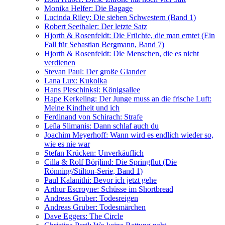
Monika Helfer: Die Bagage
Lucinda Riley: Die sieben Schwestern (Band 1)
Robert Seethaler: Der letzte Satz
Hjorth & Rosenfeldt: Die Früchte, die man erntet (Ein
Fall für Sebastian Bergmann, Band 7)
Hjorth & Rosenfeldt: Die Menschen, die es nicht
verdienen
Stevan Paul: Der große Glander
Lana Lux: Kukolka
Hans Pleschinksi: Königsallee
Hape Kerkeling: Der Junge muss an die frische Luft:
Meine Kindheit und ich
Ferdinand von Schirach: Strafe
Leïla Slimanis: Dann schlaf auch du
Joachim Meyerhoff: Wann wird es endlich wieder so,
wie es nie war
Stefan Krücken: Unverkäuflich
Cilla & Rolf Börjlind: Die Springflut (Die
Rönning/Stilton-Serie, Band 1)
Paul Kalanithi: Bevor ich jetzt gehe
Arthur Escroyne: Schüsse im Shortbread
Andreas Gruber: Todesreigen
Andreas Gruber: Todesmärchen
Dave Eggers: The Circle