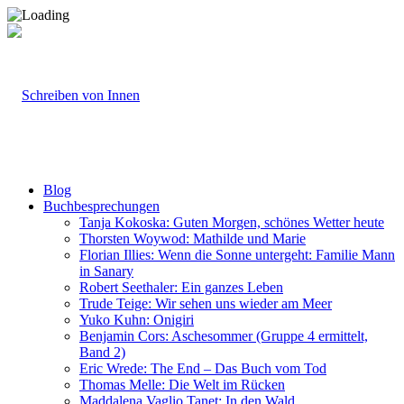
Blog
Buchbesprechungen
Tanja Kokoska: Guten Morgen, schönes Wetter heute
Thorsten Woywod: Mathilde und Marie
Florian Illies: Wenn die Sonne untergeht: Familie Mann
in Sanary
Robert Seethaler: Ein ganzes Leben
Trude Teige: Wir sehen uns wieder am Meer
Yuko Kuhn: Onigiri
Benjamin Cors: Aschesommer (Gruppe 4 ermittelt,
Band 2)
Eric Wrede: The End – Das Buch vom Tod
Thomas Melle: Die Welt im Rücken
Maddalena Vaglio Tanet: In den Wald