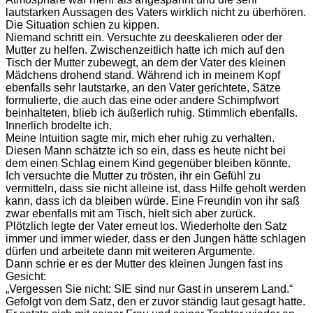
lautstarken Aussagen des Vaters wirklich nicht zu überhören.
Die Situation schien zu kippen.
Niemand schritt ein. Versuchte zu deeskalieren oder der
Mutter zu helfen. Zwischenzeitlich hatte ich mich auf den
Tisch der Mutter zubewegt, an dem der Vater des kleinen
Mädchens drohend stand. Während ich in meinem Kopf
ebenfalls sehr lautstarke, an den Vater gerichtete, Sätze
formulierte, die auch das eine oder andere Schimpfwort
beinhalteten, blieb ich äußerlich ruhig. Stimmlich ebenfalls.
Innerlich brodelte ich.
Meine Intuition sagte mir, mich eher ruhig zu verhalten.
Diesen Mann schätzte ich so ein, dass es heute nicht bei
dem einen Schlag einem Kind gegenüber bleiben könnte.
Ich versuchte die Mutter zu trösten, ihr ein Gefühl zu
vermitteln, dass sie nicht alleine ist, dass Hilfe geholt werden
kann, dass ich da bleiben würde. Eine Freundin von ihr saß
zwar ebenfalls mit am Tisch, hielt sich aber zurück.
Plötzlich legte der Vater erneut los. Wiederholte den Satz
immer und immer wieder, dass er den Jungen hätte schlagen
dürfen und arbeitete dann mit weiteren Argumente.
Dann schrie er es der Mutter des kleinen Jungen fast ins
Gesicht:
„Vergessen Sie nicht: SIE sind nur Gast in unserem Land.“
Gefolgt von dem Satz, den er zuvor ständig laut gesagt hatte.