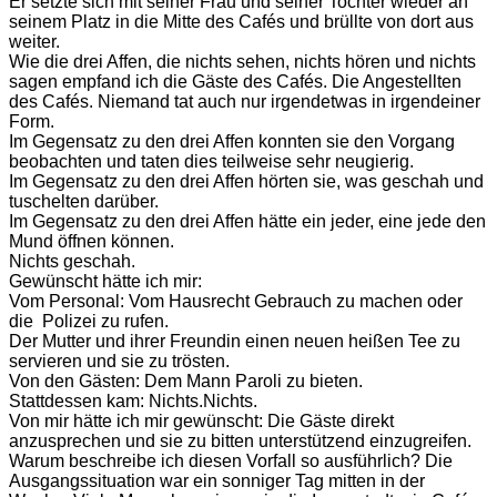
Er setzte sich mit seiner Frau und seiner Tochter wieder an
seinem Platz in die Mitte des Cafés und brüllte von dort aus
weiter.
Wie die drei Affen, die nichts sehen, nichts hören und nichts
sagen empfand ich die Gäste des Cafés. Die Angestellten
des Cafés. Niemand tat auch nur irgendetwas in irgendeiner
Form.
Im Gegensatz zu den drei Affen konnten sie den Vorgang
beobachten und taten dies teilweise sehr neugierig.
Im Gegensatz zu den drei Affen hörten sie, was geschah und
tuschelten darüber.
Im Gegensatz zu den drei Affen hätte ein jeder, eine jede den
Mund öffnen können.
Nichts geschah.
Gewünscht hätte ich mir:
Vom Personal: Vom Hausrecht Gebrauch zu machen oder
die Polizei zu rufen.
Der Mutter und ihrer Freundin einen neuen heißen Tee zu
servieren und sie zu trösten.
Von den Gästen: Dem Mann Paroli zu bieten.
Stattdessen kam: Nichts.Nichts.
Von mir hätte ich mir gewünscht: Die Gäste direkt
anzusprechen und sie zu bitten unterstützend einzugreifen.
Warum beschreibe ich diesen Vorfall so ausführlich? Die
Ausgangssituation war ein sonniger Tag mitten in der