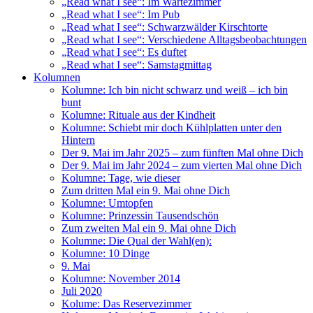
„Read what I see“: Im Wartezimmer
„Read what I see“: Im Pub
„Read what I see“: Schwarzwälder Kirschtorte
„Read what I see“: Verschiedene Alltagsbeobachtungen
„Read what I see“: Es duftet
„Read what I see“: Samstagmittag
Kolumnen
Kolumne: Ich bin nicht schwarz und weiß – ich bin
bunt
Kolumne: Rituale aus der Kindheit
Kolumne: Schiebt mir doch Kühlplatten unter den
Hintern
Der 9. Mai im Jahr 2025 – zum fünften Mal ohne Dich
Der 9. Mai im Jahr 2024 – zum vierten Mal ohne Dich
Kolumne: Tage, wie dieser
Zum dritten Mal ein 9. Mai ohne Dich
Kolumne: Umtopfen
Kolumne: Prinzessin Tausendschön
Zum zweiten Mal ein 9. Mai ohne Dich
Kolumne: Die Qual der Wahl(en):
Kolumne: 10 Dinge
9. Mai
Kolumne: November 2014
Juli 2020
Kolume: Das Reservezimmer