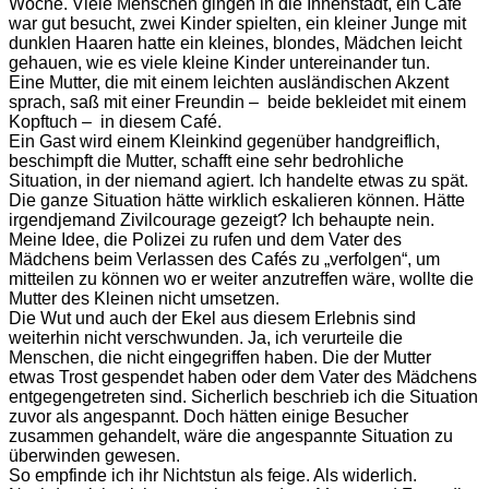
Woche. Viele Menschen gingen in die Innenstadt, ein Café
war gut besucht, zwei Kinder spielten, ein kleiner Junge mit
dunklen Haaren hatte ein kleines, blondes, Mädchen leicht
gehauen, wie es viele kleine Kinder untereinander tun.
Eine Mutter, die mit einem leichten ausländischen Akzent
sprach, saß mit einer Freundin – beide bekleidet mit einem
Kopftuch – in diesem Café.
Ein Gast wird einem Kleinkind gegenüber handgreiflich,
beschimpft die Mutter, schafft eine sehr bedrohliche
Situation, in der niemand agiert. Ich handelte etwas zu spät.
Die ganze Situation hätte wirklich eskalieren können. Hätte
irgendjemand Zivilcourage gezeigt? Ich behaupte nein.
Meine Idee, die Polizei zu rufen und dem Vater des
Mädchens beim Verlassen des Cafés zu „verfolgen“, um
mitteilen zu können wo er weiter anzutreffen wäre, wollte die
Mutter des Kleinen nicht umsetzen.
Die Wut und auch der Ekel aus diesem Erlebnis sind
weiterhin nicht verschwunden. Ja, ich verurteile die
Menschen, die nicht eingegriffen haben. Die der Mutter
etwas Trost gespendet haben oder dem Vater des Mädchens
entgegengetreten sind. Sicherlich beschrieb ich die Situation
zuvor als angespannt. Doch hätten einige Besucher
zusammen gehandelt, wäre die angespannte Situation zu
überwinden gewesen.
So empfinde ich ihr Nichtstun als feige. Als widerlich.