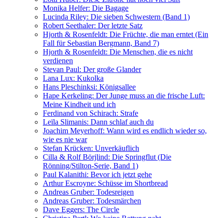
Monika Helfer: Die Bagage
Lucinda Riley: Die sieben Schwestern (Band 1)
Robert Seethaler: Der letzte Satz
Hjorth & Rosenfeldt: Die Früchte, die man erntet (Ein
Fall für Sebastian Bergmann, Band 7)
Hjorth & Rosenfeldt: Die Menschen, die es nicht
verdienen
Stevan Paul: Der große Glander
Lana Lux: Kukolka
Hans Pleschinksi: Königsallee
Hape Kerkeling: Der Junge muss an die frische Luft:
Meine Kindheit und ich
Ferdinand von Schirach: Strafe
Leïla Slimanis: Dann schlaf auch du
Joachim Meyerhoff: Wann wird es endlich wieder so,
wie es nie war
Stefan Krücken: Unverkäuflich
Cilla & Rolf Börjlind: Die Springflut (Die
Rönning/Stilton-Serie, Band 1)
Paul Kalanithi: Bevor ich jetzt gehe
Arthur Escroyne: Schüsse im Shortbread
Andreas Gruber: Todesreigen
Andreas Gruber: Todesmärchen
Dave Eggers: The Circle