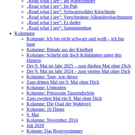
„Read what I see“: Im Wartezimmer
„Read what I see“: Im Pub
„Read what I see“: Schwarzwälder Kirschtorte
„Read what I see“: Verschiedene Alltagsbeobachtungen
„Read what I see“: Es duftet
„Read what I see“: Samstagmittag
Kolumnen
Kolumne: Ich bin nicht schwarz und weiß – ich bin
bunt
Kolumne: Rituale aus der Kindheit
Kolumne: Schiebt mir doch Kühlplatten unter den
Hintern
Der 9. Mai im Jahr 2025 – zum fünften Mal ohne Dich
Der 9. Mai im Jahr 2024 – zum vierten Mal ohne Dich
Kolumne: Tage, wie dieser
Zum dritten Mal ein 9. Mai ohne Dich
Kolumne: Umtopfen
Kolumne: Prinzessin Tausendschön
Zum zweiten Mal ein 9. Mai ohne Dich
Kolumne: Die Qual der Wahl(en):
Kolumne: 10 Dinge
9. Mai
Kolumne: November 2014
Juli 2020
Kolume: Das Reservezimmer