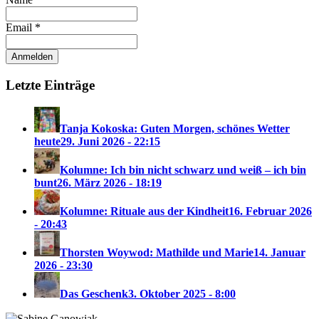
Email *
Letzte Einträge
Tanja Kokoska: Guten Morgen, schönes Wetter
heute
29. Juni 2026 - 22:15
Kolumne: Ich bin nicht schwarz und weiß – ich bin
bunt
26. März 2026 - 18:19
Kolumne: Rituale aus der Kindheit
16. Februar 2026
- 20:43
Thorsten Woywod: Mathilde und Marie
14. Januar
2026 - 23:30
Das Geschenk
3. Oktober 2025 - 8:00