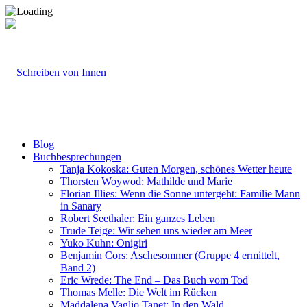
Blog
Buchbesprechungen
Tanja Kokoska: Guten Morgen, schönes Wetter heute
Thorsten Woywod: Mathilde und Marie
Florian Illies: Wenn die Sonne untergeht: Familie Mann
in Sanary
Robert Seethaler: Ein ganzes Leben
Trude Teige: Wir sehen uns wieder am Meer
Yuko Kuhn: Onigiri
Benjamin Cors: Aschesommer (Gruppe 4 ermittelt,
Band 2)
Eric Wrede: The End – Das Buch vom Tod
Thomas Melle: Die Welt im Rücken
Maddalena Vaglio Tanet: In den Wald