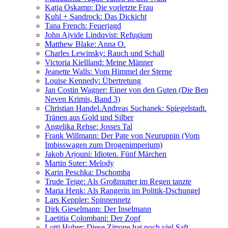
Katja Oskamp: Die vorletzte Frau
Kuhl + Sandrock: Das Dickicht
Tana French: Feuerjagd
John Ajvide Lindqvist: Refugium
Matthew Blake: Anna O.
Charles Lewinsky: Rauch und Schall
Victoria Kiellland: Meine Männer
Jeanette Walls: Vom Himmel der Sterne
Louise Kennedy: Übertretung
Jan Costin Wagner: Einer von den Guten (Die Ben
Neven Krimis, Band 3)
Christian Handel.Andreas Suchanek: Spiegelstadt.
Tränen aus Gold und Silber
Angelika Rehse: Josses Tal
Frank Willmann: Der Pate von Neuruppin (Vom
Imbisswagen zum Drogenimperium)
Jakob Arjouni: Idioten. Fünf Märchen
Martin Suter: Melody
Karin Peschka: Dschomba
Trude Teige: Als Großmutter im Regen tanzte
Maria Henk: Als Rangerin im Politik-Dschungel
Lars Keppler: Spinnennetz
Dirk Gieselmann: Der Inselmann
Laetitia Colombani: Der Zopf
Lotti Huber: Diese Zitrone hat noch viel Saft