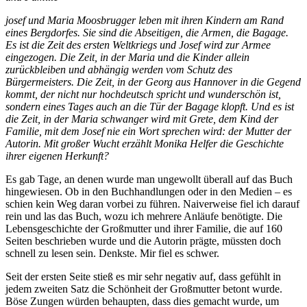
josef und Maria Moosbrugger leben mit ihren Kindern am Rand
eines Bergdorfes. Sie sind die Abseitigen, die Armen, die Bagage.
Es ist die Zeit des ersten Weltkriegs und Josef wird zur Armee
eingezogen. Die Zeit, in der Maria und die Kinder allein
zurückbleiben und abhängig werden vom Schutz des
Bürgermeisters. Die Zeit, in der Georg aus Hannover in die Gegend
kommt, der nicht nur hochdeutsch spricht und wunderschön ist,
sondern eines Tages auch an die Tür der Bagage klopft. Und es ist
die Zeit, in der Maria schwanger wird mit Grete, dem Kind der
Familie, mit dem Josef nie ein Wort sprechen wird: der Mutter der
Autorin. Mit großer Wucht erzählt Monika Helfer die Geschichte
ihrer eigenen Herkunft?
Es gab Tage, an denen wurde man ungewollt überall auf das Buch
hingewiesen. Ob in den Buchhandlungen oder in den Medien – es
schien kein Weg daran vorbei zu führen. Naiverweise fiel ich darauf
rein und las das Buch, wozu ich mehrere Anläufe benötigte. Die
Lebensgeschichte der Großmutter und ihrer Familie, die auf 160
Seiten beschrieben wurde und die Autorin prägte, müssten doch
schnell zu lesen sein. Denkste. Mir fiel es schwer.
Seit der ersten Seite stieß es mir sehr negativ auf, dass gefühlt in
jedem zweiten Satz die Schönheit der Großmutter betont wurde.
Böse Zungen würden behaupten, dass dies gemacht wurde, um