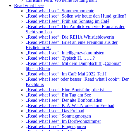
Christina Pertl: Wo keine Rettung naht
Read what I see
„Read what I see“: Sommermomente
„Read what I see“: Sollen wir heute den Hund grillen?
„Read what I see“: Früh am Sonntag im Café
„Read what I see“: Der Anblick von viel Frau aus der
Sicht von Leo
„Read what I see”: Die REHA Whistleblowerin
„Read what I see“: Brief an eine Freundin aus der
Eisdiele in H.
„Read what I see“: Intelligenzvakuumisten
„Read what I see“: Typisch H. ……?
„Read what I see:“ Mit dem Dampfschiff „Colonia“
über`n Rhein
„Read what I see“: Im Café Mai 2022 Teil I
„Read what I see“ oder besser „Read what I cook“: Der
Kochkurs
„Read what I see:“ Eine Bootsfahrt, die ist …..
„Read what I see“: Ein Tag am See
„Read what I see“: Der alte Bonbonladen
„Read what I see:“ K-Ä-W-I-N oder Im Freibad
„Read what I see:“ Das Freibad
„Read what I see:“ Sonntagmorgen
„Read what I see“: Im Dorfwohnzimmer
„Read what I see“: Fingerspuren