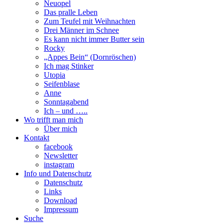
Neuopel
Das pralle Leben
Zum Teufel mit Weihnachten
Drei Männer im Schnee
Es kann nicht immer Butter sein
Rocky
„Appes Bein“ (Dornröschen)
Ich mag Stinker
Utopia
Seifenblase
Anne
Sonntagabend
Ich – und …..
Wo trifft man mich
Über mich
Kontakt
facebook
Newsletter
instagram
Info und Datenschutz
Datenschutz
Links
Download
Impressum
Suche