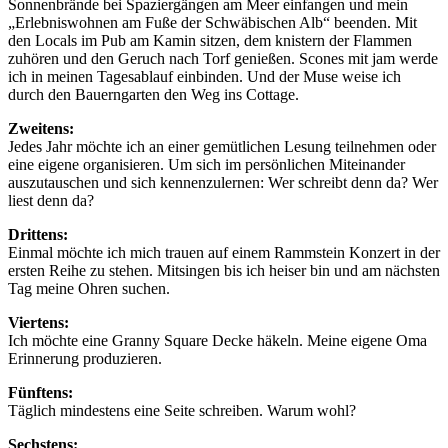
Sonnenbrände bei Spaziergängen am Meer einfangen und mein
„Erlebniswohnen am Fuße der Schwäbischen Alb“ beenden. Mit
den Locals im Pub am Kamin sitzen, dem knistern der Flammen
zuhören und den Geruch nach Torf genießen. Scones mit jam werde
ich in meinen Tagesablauf einbinden. Und der Muse weise ich
durch den Bauerngarten den Weg ins Cottage.
Zweitens:
Jedes Jahr möchte ich an einer gemütlichen Lesung teilnehmen oder
eine eigene organisieren. Um sich im persönlichen Miteinander
auszutauschen und sich kennenzulernen: Wer schreibt denn da? Wer
liest denn da?
Drittens:
Einmal möchte ich mich trauen auf einem Rammstein Konzert in der
ersten Reihe zu stehen. Mitsingen bis ich heiser bin und am nächsten
Tag meine Ohren suchen.
Viertens:
Ich möchte eine Granny Square Decke häkeln. Meine eigene Oma
Erinnerung produzieren.
Fünftens:
Täglich mindestens eine Seite schreiben. Warum wohl?
Sechstens: