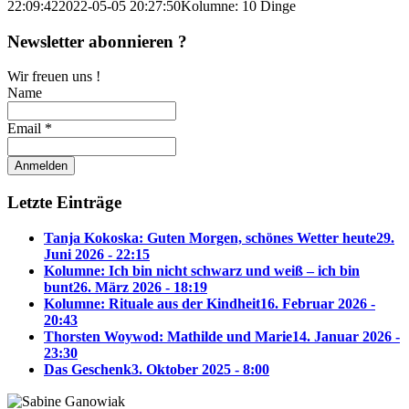
22:09:42
2022-05-05 20:27:50
Kolumne: 10 Dinge
Newsletter abonnieren ?
Wir freuen uns !
Name
Email *
Letzte Einträge
Tanja Kokoska: Guten Morgen, schönes Wetter heute
29.
Juni 2026 - 22:15
Kolumne: Ich bin nicht schwarz und weiß – ich bin
bunt
26. März 2026 - 18:19
Kolumne: Rituale aus der Kindheit
16. Februar 2026 -
20:43
Thorsten Woywod: Mathilde und Marie
14. Januar 2026 -
23:30
Das Geschenk
3. Oktober 2025 - 8:00