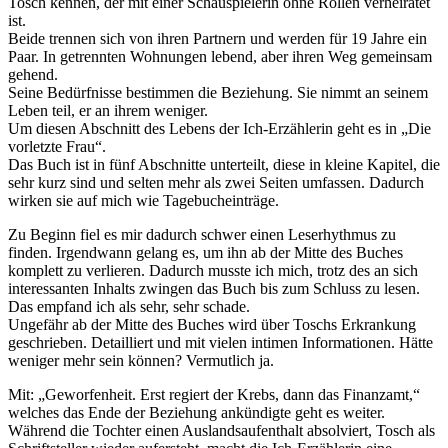
Tosch kennen, der mit einer Schauspielerin ohne Rollen verheiratet
ist.
Beide trennen sich von ihren Partnern und werden für 19 Jahre ein
Paar. In getrennten Wohnungen lebend, aber ihren Weg gemeinsam
gehend.
Seine Bedürfnisse bestimmen die Beziehung. Sie nimmt an seinem
Leben teil, er an ihrem weniger.
Um diesen Abschnitt des Lebens der Ich-Erzählerin geht es in „Die
vorletzte Frau“.
Das Buch ist in fünf Abschnitte unterteilt, diese in kleine Kapitel, die
sehr kurz sind und selten mehr als zwei Seiten umfassen. Dadurch
wirken sie auf mich wie Tagebucheinträge.
Zu Beginn fiel es mir dadurch schwer einen Leserhythmus zu
finden. Irgendwann gelang es, um ihn ab der Mitte des Buches
komplett zu verlieren. Dadurch musste ich mich, trotz des an sich
interessanten Inhalts zwingen das Buch bis zum Schluss zu lesen.
Das empfand ich als sehr, sehr schade.
Ungefähr ab der Mitte des Buches wird über Toschs Erkrankung
geschrieben. Detailliert und mit vielen intimen Informationen. Hätte
weniger mehr sein können? Vermutlich ja.
Mit: „Geworfenheit. Erst regiert der Krebs, dann das Finanzamt,“
welches das Ende der Beziehung ankündigte geht es weiter.
Während die Tochter einen Auslandsaufenthalt absolviert, Tosch als