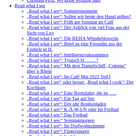
Christina Pertl: Wo keine Rettung naht
Read what I see
„Read what I see“: Sommermomente
„Read what I see“: Sollen wir heute den Hund grillen?
„Read what I see“: Früh am Sonntag im Café
„Read what I see“: Der Anblick von viel Frau aus der
Sicht von Leo
„Read what I see”: Die REHA Whistleblowerin
„Read what I see“: Brief an eine Freundin aus der
Eisdiele in H.
„Read what I see“: Intelligenzvakuumisten
„Read what I see“: Typisch H. ……?
„Read what I see:“ Mit dem Dampfschiff „Colonia“
über`n Rhein
„Read what I see“: Im Café Mai 2022 Teil I
„Read what I see“ oder besser „Read what I cook“: Der
Kochkurs
„Read what I see:“ Eine Bootsfahrt, die ist …..
„Read what I see“: Ein Tag am See
„Read what I see“: Der alte Bonbonladen
„Read what I see:“ K-Ä-W-I-N oder Im Freibad
„Read what I see:“ Das Freibad
„Read what I see:“ Sonntagmorgen
„Read what I see“: Im Dorfwohnzimmer
„Read what I see“: Fingerspuren