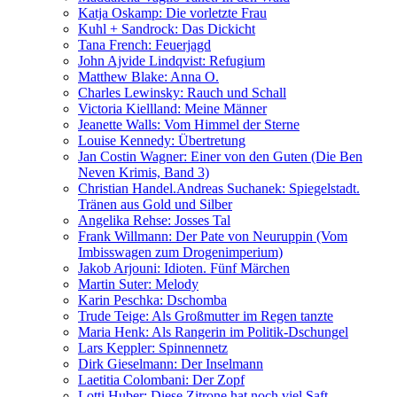
Katja Oskamp: Die vorletzte Frau
Kuhl + Sandrock: Das Dickicht
Tana French: Feuerjagd
John Ajvide Lindqvist: Refugium
Matthew Blake: Anna O.
Charles Lewinsky: Rauch und Schall
Victoria Kiellland: Meine Männer
Jeanette Walls: Vom Himmel der Sterne
Louise Kennedy: Übertretung
Jan Costin Wagner: Einer von den Guten (Die Ben
Neven Krimis, Band 3)
Christian Handel.Andreas Suchanek: Spiegelstadt.
Tränen aus Gold und Silber
Angelika Rehse: Josses Tal
Frank Willmann: Der Pate von Neuruppin (Vom
Imbisswagen zum Drogenimperium)
Jakob Arjouni: Idioten. Fünf Märchen
Martin Suter: Melody
Karin Peschka: Dschomba
Trude Teige: Als Großmutter im Regen tanzte
Maria Henk: Als Rangerin im Politik-Dschungel
Lars Keppler: Spinnennetz
Dirk Gieselmann: Der Inselmann
Laetitia Colombani: Der Zopf
Lotti Huber: Diese Zitrone hat noch viel Saft