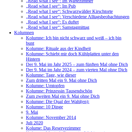
„Read what I see“: Im Wartezimmer
„Read what I see“: Im Pub
„Read what I see“: Schwarzwälder Kirschtorte
„Read what I see“: Verschiedene Alltagsbeobachtungen
„Read what I see“: Es duftet
„Read what I see“: Samstagmittag
Kolumnen
Kolumne: Ich bin nicht schwarz und weiß – ich bin
bunt
Kolumne: Rituale aus der Kindheit
Kolumne: Schiebt mir doch Kühlplatten unter den
Hintern
Der 9. Mai im Jahr 2025 – zum fünften Mal ohne Dich
Der 9. Mai im Jahr 2024 – zum vierten Mal ohne Dich
Kolumne: Tage, wie dieser
Zum dritten Mal ein 9. Mai ohne Dich
Kolumne: Umtopfen
Kolumne: Prinzessin Tausendschön
Zum zweiten Mal ein 9. Mai ohne Dich
Kolumne: Die Qual der Wahl(en):
Kolumne: 10 Dinge
9. Mai
Kolumne: November 2014
Juli 2020
Kolume: Das Reservezimmer