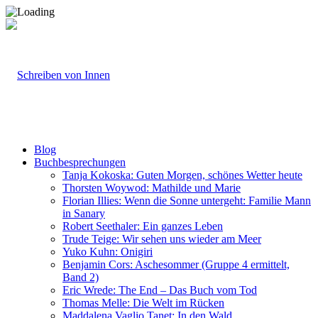
Blog
Buchbesprechungen
Tanja Kokoska: Guten Morgen, schönes Wetter heute
Thorsten Woywod: Mathilde und Marie
Florian Illies: Wenn die Sonne untergeht: Familie Mann
in Sanary
Robert Seethaler: Ein ganzes Leben
Trude Teige: Wir sehen uns wieder am Meer
Yuko Kuhn: Onigiri
Benjamin Cors: Aschesommer (Gruppe 4 ermittelt,
Band 2)
Eric Wrede: The End – Das Buch vom Tod
Thomas Melle: Die Welt im Rücken
Maddalena Vaglio Tanet: In den Wald