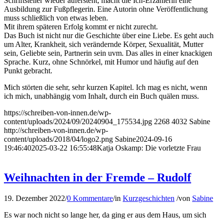
Schriftsteller wieder aufersteht, macht die Ich-Erzählerin eine
Ausbildung zur Fußpflegerin. Eine Autorin ohne Veröffentlichung
muss schließlich von etwas leben.
Mit ihrem späteren Erfolg kommt er nicht zurecht.
Das Buch ist nicht nur die Geschichte über eine Liebe. Es geht auch
um Alter, Krankheit, sich verändernde Körper, Sexualität, Mutter
sein, Geliebte sein, Partnerin sein uvm. Das alles in einer knackigen
Sprache. Kurz, ohne Schnörkel, mit Humor und häufig auf den
Punkt gebracht.
Mich störten die sehr, sehr kurzen Kapitel. Ich mag es nicht, wenn
ich mich, unabhängig vom Inhalt, durch ein Buch quälen muss.
https://schreiben-von-innen.de/wp-
content/uploads/2024/09/20240904_175534.jpg
2268
4032
Sabine
http://schreiben-von-innen.de/wp-
content/uploads/2018/04/logo2.png
Sabine
2024-09-16
19:46:40
2025-03-22 16:55:48
Katja Oskamp: Die vorletzte Frau
Weihnachten in der Fremde – Rudolf
19. Dezember 2022
/
0 Kommentare
/
in
Kurzgeschichten
/
von
Sabine
Es war noch nicht so lange her, da ging er aus dem Haus, um sich