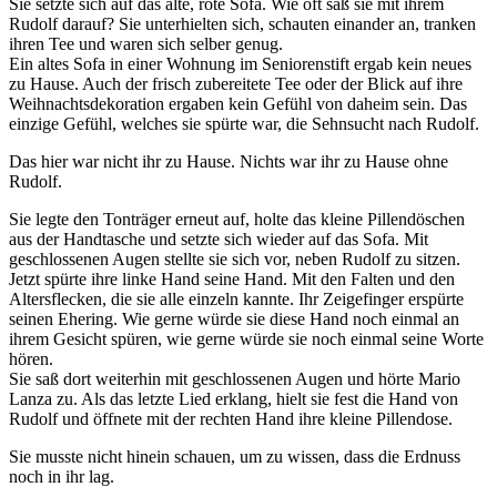
Sie setzte sich auf das alte, rote Sofa. Wie oft saß sie mit ihrem
Rudolf darauf? Sie unterhielten sich, schauten einander an, tranken
ihren Tee und waren sich selber genug.
Ein altes Sofa in einer Wohnung im Seniorenstift ergab kein neues
zu Hause. Auch der frisch zubereitete Tee oder der Blick auf ihre
Weihnachtsdekoration ergaben kein Gefühl von daheim sein. Das
einzige Gefühl, welches sie spürte war, die Sehnsucht nach Rudolf.
Das hier war nicht ihr zu Hause. Nichts war ihr zu Hause ohne
Rudolf.
Sie legte den Tonträger erneut auf, holte das kleine Pillendöschen
aus der Handtasche und setzte sich wieder auf das Sofa. Mit
geschlossenen Augen stellte sie sich vor, neben Rudolf zu sitzen.
Jetzt spürte ihre linke Hand seine Hand. Mit den Falten und den
Altersflecken, die sie alle einzeln kannte. Ihr Zeigefinger erspürte
seinen Ehering. Wie gerne würde sie diese Hand noch einmal an
ihrem Gesicht spüren, wie gerne würde sie noch einmal seine Worte
hören.
Sie saß dort weiterhin mit geschlossenen Augen und hörte Mario
Lanza zu. Als das letzte Lied erklang, hielt sie fest die Hand von
Rudolf und öffnete mit der rechten Hand ihre kleine Pillendose.
Sie musste nicht hinein schauen, um zu wissen, dass die Erdnuss
noch in ihr lag.