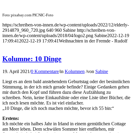
Foto:pixabay.com PICNIC-Foto
https://schreiben-von-innen.de/wp-content/uploads/2022/12/elderly-
2914879_960_720.jpg
640
960
Sabine
http://schreiben-von-
innen.de/wp-content/uploads/2018/04/logo2.png
Sabine
2022-12-19
17:09:41
2022-12-19 17:09:41
Weihnachten in der Fremde - Rudolf
Kolumne: 10 Dinge
19. April 2021
/
0 Kommentare
/
in
Kolumnen
/
von
Sabine
Liegt es an dem bald anstehendem Geburtstag oder der besinnlichen
Stimmung, in der ich mich gerade befinde? Einige Gedanken gehen
mir durch den Kopf und führen dazu diese Aufzählung zu
schreiben. Nein, keine Einkaufsliste oder eine Liste über Bücher, die
ich noch lesen möchte. Es ist viel einfacher.
„10 Dinge, die ich noch machen möchte, bevor ich 55 bin:“
Erstens:
Ich möchte ein halbes Jahr in Irland in einem gemütlichen Cottage
am Meer leben. Dem schwülen Sommer hier entfliehen, mir