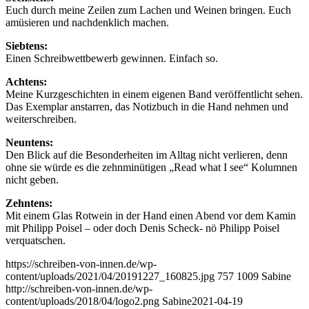
Euch durch meine Zeilen zum Lachen und Weinen bringen. Euch
amüsieren und nachdenklich machen.
Siebtens:
Einen Schreibwettbewerb gewinnen. Einfach so.
Achtens:
Meine Kurzgeschichten in einem eigenen Band veröffentlicht sehen.
Das Exemplar anstarren, das Notizbuch in die Hand nehmen und
weiterschreiben.
Neuntens:
Den Blick auf die Besonderheiten im Alltag nicht verlieren, denn
ohne sie würde es die zehnminütigen „Read what I see“ Kolumnen
nicht geben.
Zehntens:
Mit einem Glas Rotwein in der Hand einen Abend vor dem Kamin
mit Philipp Poisel – oder doch Denis Scheck- nö Philipp Poisel
verquatschen.
https://schreiben-von-innen.de/wp-
content/uploads/2021/04/20191227_160825.jpg
757
1009
Sabine
http://schreiben-von-innen.de/wp-
content/uploads/2018/04/logo2.png
Sabine
2021-04-19