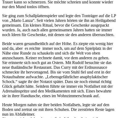
Trauer kann so schmerzen. Sie möchte schreien und konnte wieder
nur den Mund tonlos öffnen.
Sie ging zum Schallplattenspieler und legte den Tonträger auf die LP
von „Mario Lanza“. Seit vielen Jahren hörten sie ihn an Heiligabend
gemeinsam. Ein kleines Ritual, bevor die Geschenke ausgepackt
wurden. Ja, auch nach allen gemeinsamen Jahren hatten sie immer
noch Ideen für Geschenke, mit denen sie den anderen überraschten.
Beide waren gesundheitlich auf der Höhe. Es ziepte ein wenig hier
und da, aber es reichte immer noch, um auf dem Spielplatz in der
Nähe eine Runde zu schaukeln und sich die Welt von oben
anzuschauen. Keiner rechnete damit, vor dem anderen zu gehen.
Sie erinnerte sich noch gut an Ostern. Mit Rudolf besuchte sie das
neue thailändische Restaurant. Das Curry mit der Erdnusssauce
schmeckte ihr hervorragend. Bis sie vom Stuhl fiel und erst in der
Notaufnahme aufwachte. „Lebensgefährlicher anaphylaktischer
Schock.“ sagte ihr der Notarzt später. Dass sie noch einmal richtig
Glück gehabt hätte. Seitdem führte sie immer ein Notfallset mit der
Adrenalinspritze und den Medikamenten mit sich. Eines bewahrte
sie in ihrer Handtasche, eines im Wohnzimmerschrank auf.
Heute Morgen nahm sie ihre beiden Notfallsets, legte sie auf den
Boden und zertrat sie mit ihren Schuhen. Die zerstörten Reste lagen
nun im Abfalleimer.