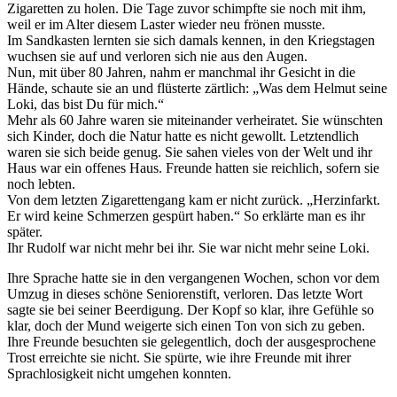
Zigaretten zu holen. Die Tage zuvor schimpfte sie noch mit ihm,
weil er im Alter diesem Laster wieder neu frönen musste.
Im Sandkasten lernten sie sich damals kennen, in den Kriegstagen
wuchsen sie auf und verloren sich nie aus den Augen.
Nun, mit über 80 Jahren, nahm er manchmal ihr Gesicht in die
Hände, schaute sie an und flüsterte zärtlich: „Was dem Helmut seine
Loki, das bist Du für mich.“
Mehr als 60 Jahre waren sie miteinander verheiratet. Sie wünschten
sich Kinder, doch die Natur hatte es nicht gewollt. Letztendlich
waren sie sich beide genug. Sie sahen vieles von der Welt und ihr
Haus war ein offenes Haus. Freunde hatten sie reichlich, sofern sie
noch lebten.
Von dem letzten Zigarettengang kam er nicht zurück. „Herzinfarkt.
Er wird keine Schmerzen gespürt haben.“ So erklärte man es ihr
später.
Ihr Rudolf war nicht mehr bei ihr. Sie war nicht mehr seine Loki.
Ihre Sprache hatte sie in den vergangenen Wochen, schon vor dem
Umzug in dieses schöne Seniorenstift, verloren. Das letzte Wort
sagte sie bei seiner Beerdigung. Der Kopf so klar, ihre Gefühle so
klar, doch der Mund weigerte sich einen Ton von sich zu geben.
Ihre Freunde besuchten sie gelegentlich, doch der ausgesprochene
Trost erreichte sie nicht. Sie spürte, wie ihre Freunde mit ihrer
Sprachlosigkeit nicht umgehen konnten.