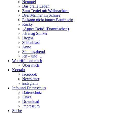
Neuopel
Das pralle Leben
Zum Teufel mit Weihnachten
Drei Männer im Schnee
Es kann nicht immer Butter sein
Rocky
„Appes Bein“ (Dornröschen)
Ich mag Stinker
Utopia
Seifenblase
Anne
Sonntagabend
Ich – und …..
Wo trifft man mich
Über mich
Kontakt
facebook
Newsletter
instagram
Info und Datenschutz
Datenschutz
Links
Download
Impressum
Suche