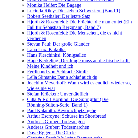
Monika Helfer: Die Bagage
Lucinda Riley: Die sieben Schwestern (Band 1)
Robert Seethaler: Der letzte Satz
Hjorth & Rosenfeldt: Die Früchte, die man erntet (Ein
Fall für Sebastian Bergmann, Band 7)
Hjorth & Rosenfeldt: Die Menschen, die es nicht
verdienen
Stevan Paul: Der große Glander
Lana Lux: Kukolka
Hans Pleschinksi: Königsallee
Hape Kerkeling: Der Junge muss an die frische Luft:
Meine Kindheit und ich
Ferdinand von Schirach: Strafe
Leïla Slimanis: Dann schlaf auch du
Joachim Meyerhoff: Wann wird es endlich wieder so,
wie es nie war
Stefan Krücken: Unverkäuflich
Cilla & Rolf Börjlind: Die Springflut (Die
Rönning/Stilton-Serie, Band 1)
Paul Kalanithi: Bevor ich jetzt gehe
Arthur Escroyne: Schüsse im Shortbread
Andreas Gruber: Todesreigen
Andreas Gruber: Todesmärchen
Dave Eggers: The Circle