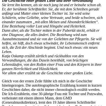
Die Geschichte einer großen Liebe und ihrer Verwandlung
Sie lernt ihn kennen, als sie noch jung ist und er beinahe schon alt.
Er, der berühmte Schriftsteller. Sie, die mit dem Schreiben gerade
anfängt und Mutter einer kleinen Tochter ist. Sie wird seine
Schülerin, seine Geliebte, seine Vertraute, und beide schwören, sich
einander zuzumuten „mit allen Meisen und Absonderlichkeiten“.
Eine Beziehung voller Lust und Hingabe und Heiterkeit.
Dann aber, als die Tochter mitten in der Pubertät steckt, erhält er
eine Diagnose, die alles ändert. Die Beziehung wird zum
Ausnahmezustand und sie von der Geliebten zur Pflegerin. Sie will
helfen, sie hilft, doch etwas schwindet, ihr Lebensmensch entfernt
sich, die Zeit der Abschiede beginnt. Und noch etwas: ein neues
Leben.
Katja Oskamp erzählt zärtlich und rückhaltlos von den
Verwandlungen, die das Dasein bereithält, von brüchigen
Lebensläufen, von den Rollen einer Frau und den Körpern in ihrer
ganzen Herrlichkeit und Hässlichkeit.
Vor allem aber erzählt sie die Geschichte einer großen Liebe.
Gleich von der ersten Zeile fühlte ich mich in die Geschichte
hineingezogen. Die autobiographische Erzählung kommt in kurzen
Geschichten daher, die nicht immer chronologisch erzählt werden.
Die Ich-Erzählerin, eine 30-jährige Frau mit Tochter und Putzwahn,
verheiratet mit einem älteren Mann, dem GMD
(Generalmusikdirektor), lernt den 19 Jahre älteren Schriftsteller