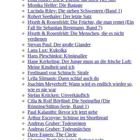
Monika Helfer: Die Bagage
Lucinda Riley: Die sieben Schwestern (Band 1)
Robert Seethaler: Der letzte Satz
Hjorth & Rosenfeldt: Die Früchte, die man erntet (Ein
Fall für Sebastian Bergmann, Band 7)
Hjorth & Rosenfeldt: Die Menschen, die es nicht
verdienen
Stevan Paul: Der große Glander
Lana Lux: Kukolka
Hans Pleschinksi: Königsallee
Hape Kerkeling: Der Junge muss an die frische Luft:
Meine Kindheit und ich
Ferdinand von Schirach: Strafe
Leïla Slimanis: Dann schlaf auch du
Joachim Meyerhoff: Wann wird es endlich wieder so,
wie es nie war
Stefan Krücken: Unverkäuflich
Cilla & Rolf Börjlind: Die Springflut (Die
Rönning/Stilton-Serie, Band 1)
Paul Kalanithi: Bevor ich jetzt gehe
Arthur Escroyne: Schüsse im Shortbread
Andreas Gruber: Todesreigen
Andreas Gruber: Todesmärchen
Dave Eggers: The Circle