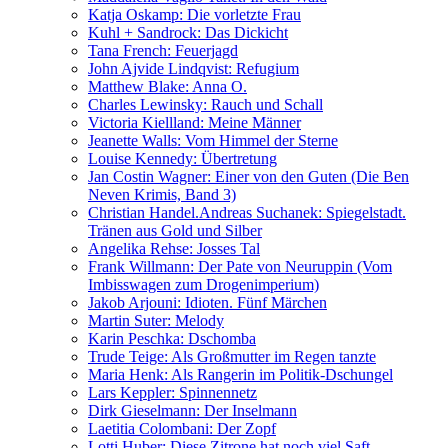
Katja Oskamp: Die vorletzte Frau
Kuhl + Sandrock: Das Dickicht
Tana French: Feuerjagd
John Ajvide Lindqvist: Refugium
Matthew Blake: Anna O.
Charles Lewinsky: Rauch und Schall
Victoria Kiellland: Meine Männer
Jeanette Walls: Vom Himmel der Sterne
Louise Kennedy: Übertretung
Jan Costin Wagner: Einer von den Guten (Die Ben
Neven Krimis, Band 3)
Christian Handel.Andreas Suchanek: Spiegelstadt.
Tränen aus Gold und Silber
Angelika Rehse: Josses Tal
Frank Willmann: Der Pate von Neuruppin (Vom
Imbisswagen zum Drogenimperium)
Jakob Arjouni: Idioten. Fünf Märchen
Martin Suter: Melody
Karin Peschka: Dschomba
Trude Teige: Als Großmutter im Regen tanzte
Maria Henk: Als Rangerin im Politik-Dschungel
Lars Keppler: Spinnennetz
Dirk Gieselmann: Der Inselmann
Laetitia Colombani: Der Zopf
Lotti Huber: Diese Zitrone hat noch viel Saft