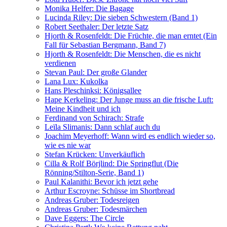
Monika Helfer: Die Bagage
Lucinda Riley: Die sieben Schwestern (Band 1)
Robert Seethaler: Der letzte Satz
Hjorth & Rosenfeldt: Die Früchte, die man erntet (Ein
Fall für Sebastian Bergmann, Band 7)
Hjorth & Rosenfeldt: Die Menschen, die es nicht
verdienen
Stevan Paul: Der große Glander
Lana Lux: Kukolka
Hans Pleschinksi: Königsallee
Hape Kerkeling: Der Junge muss an die frische Luft:
Meine Kindheit und ich
Ferdinand von Schirach: Strafe
Leïla Slimanis: Dann schlaf auch du
Joachim Meyerhoff: Wann wird es endlich wieder so,
wie es nie war
Stefan Krücken: Unverkäuflich
Cilla & Rolf Börjlind: Die Springflut (Die
Rönning/Stilton-Serie, Band 1)
Paul Kalanithi: Bevor ich jetzt gehe
Arthur Escroyne: Schüsse im Shortbread
Andreas Gruber: Todesreigen
Andreas Gruber: Todesmärchen
Dave Eggers: The Circle