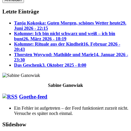
Letzte Einträge
Tanja Kokoska: Guten Morgen, schönes Wetter heute
29.
Juni 2026 - 22:15
Kolumne: Ich bin nicht schwarz und weiß – ich bin
bunt
26. März 2026 - 18:19
Kolumne: Rituale aus der Kindheit
16. Februar 2026 -
20:43
Thorsten Woywod: Mathilde und Marie
14. Januar 2026 -
23:30
Das Geschenk
3. Oktober 2025 - 8:00
Sabine Ganowiak
Goethe-feed
Ein Fehler ist aufgetreten – der Feed funktioniert zurzeit nicht.
Versuche es später noch einmal.
Slideshow