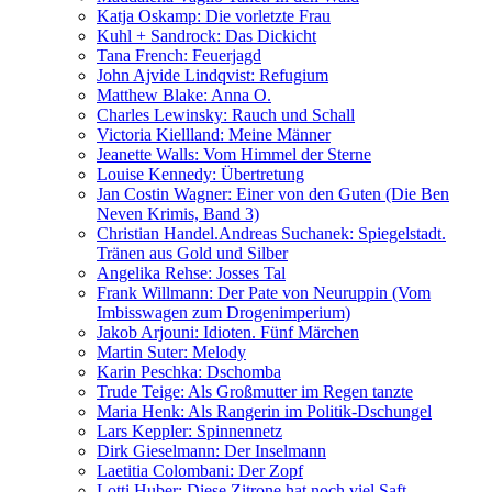
Katja Oskamp: Die vorletzte Frau
Kuhl + Sandrock: Das Dickicht
Tana French: Feuerjagd
John Ajvide Lindqvist: Refugium
Matthew Blake: Anna O.
Charles Lewinsky: Rauch und Schall
Victoria Kiellland: Meine Männer
Jeanette Walls: Vom Himmel der Sterne
Louise Kennedy: Übertretung
Jan Costin Wagner: Einer von den Guten (Die Ben
Neven Krimis, Band 3)
Christian Handel.Andreas Suchanek: Spiegelstadt.
Tränen aus Gold und Silber
Angelika Rehse: Josses Tal
Frank Willmann: Der Pate von Neuruppin (Vom
Imbisswagen zum Drogenimperium)
Jakob Arjouni: Idioten. Fünf Märchen
Martin Suter: Melody
Karin Peschka: Dschomba
Trude Teige: Als Großmutter im Regen tanzte
Maria Henk: Als Rangerin im Politik-Dschungel
Lars Keppler: Spinnennetz
Dirk Gieselmann: Der Inselmann
Laetitia Colombani: Der Zopf
Lotti Huber: Diese Zitrone hat noch viel Saft