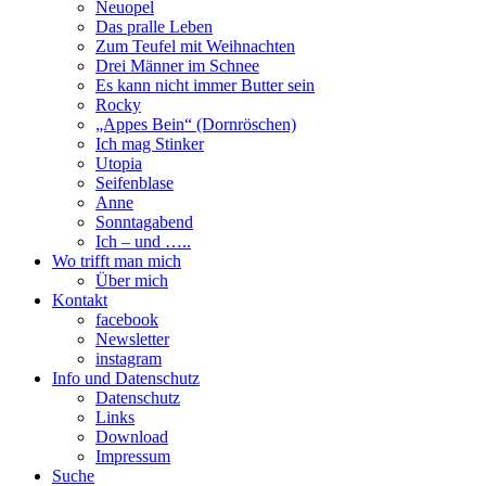
Neuopel
Das pralle Leben
Zum Teufel mit Weihnachten
Drei Männer im Schnee
Es kann nicht immer Butter sein
Rocky
„Appes Bein“ (Dornröschen)
Ich mag Stinker
Utopia
Seifenblase
Anne
Sonntagabend
Ich – und …..
Wo trifft man mich
Über mich
Kontakt
facebook
Newsletter
instagram
Info und Datenschutz
Datenschutz
Links
Download
Impressum
Suche