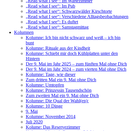
„Read what I see“: Im Wartezimmer
„Read what I see“: Im Pub
„Read what I see“: Schwarzwälder Kirschtorte
„Read what I see“: Verschiedene Alltagsbeobachtungen
„Read what I see“: Es duftet
„Read what I see“: Samstagmittag
Kolumnen
Kolumne: Ich bin nicht schwarz und weiß – ich bin
bunt
Kolumne: Rituale aus der Kindheit
Kolumne: Schiebt mir doch Kühlplatten unter den
Hintern
Der 9. Mai im Jahr 2025 – zum fünften Mal ohne Dich
Der 9. Mai im Jahr 2024 – zum vierten Mal ohne Dich
Kolumne: Tage, wie dieser
Zum dritten Mal ein 9. Mai ohne Dich
Kolumne: Umtopfen
Kolumne: Prinzessin Tausendschön
Zum zweiten Mal ein 9. Mai ohne Dich
Kolumne: Die Qual der Wahl(en):
Kolumne: 10 Dinge
9. Mai
Kolumne: November 2014
Juli 2020
Kolume: Das Reservezimmer