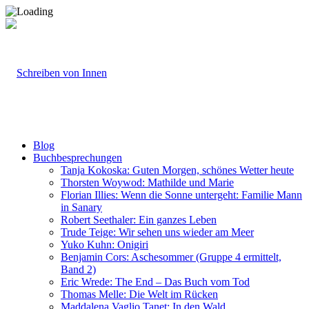
Blog
Buchbesprechungen
Tanja Kokoska: Guten Morgen, schönes Wetter heute
Thorsten Woywod: Mathilde und Marie
Florian Illies: Wenn die Sonne untergeht: Familie Mann
in Sanary
Robert Seethaler: Ein ganzes Leben
Trude Teige: Wir sehen uns wieder am Meer
Yuko Kuhn: Onigiri
Benjamin Cors: Aschesommer (Gruppe 4 ermittelt,
Band 2)
Eric Wrede: The End – Das Buch vom Tod
Thomas Melle: Die Welt im Rücken
Maddalena Vaglio Tanet: In den Wald