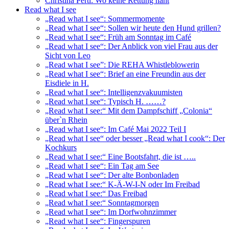
Christina Pertl: Wo keine Rettung naht
Read what I see
„Read what I see“: Sommermomente
„Read what I see“: Sollen wir heute den Hund grillen?
„Read what I see“: Früh am Sonntag im Café
„Read what I see“: Der Anblick von viel Frau aus der
Sicht von Leo
„Read what I see”: Die REHA Whistleblowerin
„Read what I see“: Brief an eine Freundin aus der
Eisdiele in H.
„Read what I see“: Intelligenzvakuumisten
„Read what I see“: Typisch H. ……?
„Read what I see:“ Mit dem Dampfschiff „Colonia“
über`n Rhein
„Read what I see“: Im Café Mai 2022 Teil I
„Read what I see“ oder besser „Read what I cook“: Der
Kochkurs
„Read what I see:“ Eine Bootsfahrt, die ist …..
„Read what I see“: Ein Tag am See
„Read what I see“: Der alte Bonbonladen
„Read what I see:“ K-Ä-W-I-N oder Im Freibad
„Read what I see:“ Das Freibad
„Read what I see:“ Sonntagmorgen
„Read what I see“: Im Dorfwohnzimmer
„Read what I see“: Fingerspuren