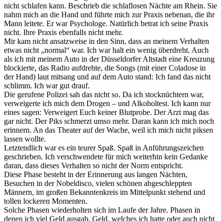
nicht schlafen kann. Beschrieb die schlaflosen Nächte am Rhein. Sie
nahm mich an die Hand und führte mich zur Praxis nebenan, die ihr
Mann leitete. Er war Psychologe. Natürlich betrat ich seine Praxis
nicht. Ihre Praxis ebenfalls nicht mehr.
Mir kam nicht ansatzweise in den Sinn, dass an meinem Verhalten
etwas nicht „normal“ war. Ich war halt ein wenig überdreht. Auch
als ich mit meinem Auto in der Düsseldorfer Altstadt eine Kreuzung
blockierte, das Radio aufdrehte, die Songs (mit einer Coladose in
der Hand) laut mitsang und auf dem Auto stand: Ich fand das nicht
schlimm. Ich war gut drauf.
Die gerufene Polizei sah das nicht so. Da ich stocknüchtern war,
verweigerte ich mich dem Drogen – und Alkoholtest. Ich kann nur
eines sagen: Verweigert Euch keiner Blutprobe. Der Arzt mag das
gar nicht. Der Piks schmerzt umso mehr. Daran kann ich mich noch
erinnern. An das Theater auf der Wache, weil ich mich nicht piksen
lassen wollte.
Letztendlich war es ein teurer Spaß. Spaß in Anführungszeichen
geschrieben. Ich verschwendete für mich weiterhin kein Gedanke
daran, dass dieses Verhalten so nicht der Norm entspricht.
Diese Phase besteht in der Erinnerung aus langen Nächten,
Besuchen in der Nobeldisco, vielen schönen abgeschleppten
Männern, im großen Bekanntenkreis im Mittelpunkt stehend und
tollen lockeren Momenten.
Solche Phasen wiederholten sich im Laufe der Jahre. Phasen in
denen ich viel Geld ausgab. Geld, welches ich hatte oder auch nicht