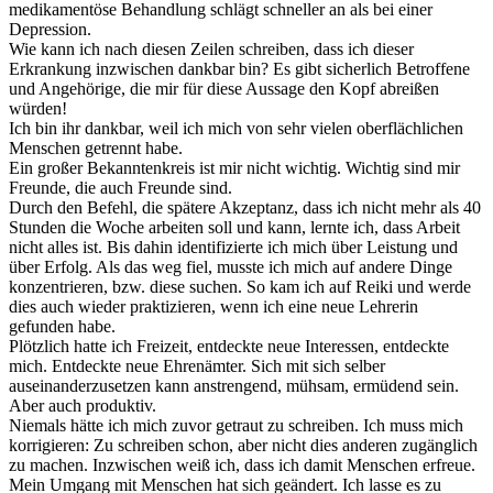
medikamentöse Behandlung schlägt schneller an als bei einer
Depression.
Wie kann ich nach diesen Zeilen schreiben, dass ich dieser
Erkrankung inzwischen dankbar bin? Es gibt sicherlich Betroffene
und Angehörige, die mir für diese Aussage den Kopf abreißen
würden!
Ich bin ihr dankbar, weil ich mich von sehr vielen oberflächlichen
Menschen getrennt habe.
Ein großer Bekanntenkreis ist mir nicht wichtig. Wichtig sind mir
Freunde, die auch Freunde sind.
Durch den Befehl, die spätere Akzeptanz, dass ich nicht mehr als 40
Stunden die Woche arbeiten soll und kann, lernte ich, dass Arbeit
nicht alles ist. Bis dahin identifizierte ich mich über Leistung und
über Erfolg. Als das weg fiel, musste ich mich auf andere Dinge
konzentrieren, bzw. diese suchen. So kam ich auf Reiki und werde
dies auch wieder praktizieren, wenn ich eine neue Lehrerin
gefunden habe.
Plötzlich hatte ich Freizeit, entdeckte neue Interessen, entdeckte
mich. Entdeckte neue Ehrenämter. Sich mit sich selber
auseinanderzusetzen kann anstrengend, mühsam, ermüdend sein.
Aber auch produktiv.
Niemals hätte ich mich zuvor getraut zu schreiben. Ich muss mich
korrigieren: Zu schreiben schon, aber nicht dies anderen zugänglich
zu machen. Inzwischen weiß ich, dass ich damit Menschen erfreue.
Mein Umgang mit Menschen hat sich geändert. Ich lasse es zu