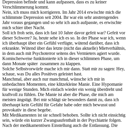
Depression befinde und kann aufpassen, dass es zu keiner
Verschlimmerung kommt.
Nein, ich muss mich korrigieren. Im Jahr 2014 erwischte mich die
schlimmste Depression seit 2004. Ihr war ein sehr anstrengendes
Jahr voraus gegangen und so sehr ich auch aufpasste, es erwischte
mich schier über Nacht.
Soll ich froh sein, dass ich fast 10 Jahre davor gefeit war? Gefeit vor
dieser Schwere? Ja, heute sehe ich es so. In der Phase war ich, wenn
ich überhaupt über ein Gefühl verfügte, wütend darüber, dass ich
erkrankte. Wütend über das letzte (nicht das aktuelle) Mietverhältnis,
in dem auch mit Psychoterror seitens des Vermieters agiert wurde.
Komischerweise funktionierte ich in dieser schlimmen Phase, um
dann Monate später zusammen zu klappen.
Solche Selbstvorwürfe mache ich mir dann. Statt mir zu sagen: Hey,
schaue, was Du alles Positives geleistet hast.
Manchmal, aber auch nur manchmal, wünsche ich mir in
unbedachten Momenten, eine klitzekleine Manie. Eine Hypomanie
für wenige Stunden. Mich einfach wieder ein wenig überdreht und
kraftvoll zu fühlen. Die Manie ist aber die Phase, die mich am
meisten ängstigt. Bei mir schlägt sie besonders damit zu, dass ich
überhaupt kein Gefühl für Gefahr habe oder mich bewusst und
provokativ in diese begebe.
Mit Medikamenten ist sie schnell behoben. Sollte ich nicht einsichtig
sein, würde ein kurzer Zwangsaufenthalt in der Psychiatrie folgen.
Nach der medikamentösen Einstellung auch die Entlassung. Die