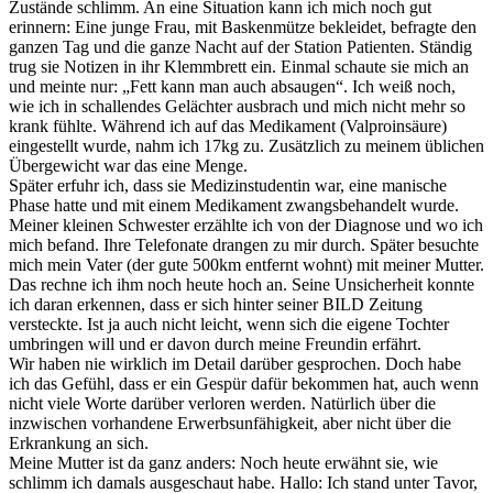
Zustände schlimm. An eine Situation kann ich mich noch gut
erinnern: Eine junge Frau, mit Baskenmütze bekleidet, befragte den
ganzen Tag und die ganze Nacht auf der Station Patienten. Ständig
trug sie Notizen in ihr Klemmbrett ein. Einmal schaute sie mich an
und meinte nur: „Fett kann man auch absaugen“. Ich weiß noch,
wie ich in schallendes Gelächter ausbrach und mich nicht mehr so
krank fühlte. Während ich auf das Medikament (Valproinsäure)
eingestellt wurde, nahm ich 17kg zu. Zusätzlich zu meinem üblichen
Übergewicht war das eine Menge.
Später erfuhr ich, dass sie Medizinstudentin war, eine manische
Phase hatte und mit einem Medikament zwangsbehandelt wurde.
Meiner kleinen Schwester erzählte ich von der Diagnose und wo ich
mich befand. Ihre Telefonate drangen zu mir durch. Später besuchte
mich mein Vater (der gute 500km entfernt wohnt) mit meiner Mutter.
Das rechne ich ihm noch heute hoch an. Seine Unsicherheit konnte
ich daran erkennen, dass er sich hinter seiner BILD Zeitung
versteckte. Ist ja auch nicht leicht, wenn sich die eigene Tochter
umbringen will und er davon durch meine Freundin erfährt.
Wir haben nie wirklich im Detail darüber gesprochen. Doch habe
ich das Gefühl, dass er ein Gespür dafür bekommen hat, auch wenn
nicht viele Worte darüber verloren werden. Natürlich über die
inzwischen vorhandene Erwerbsunfähigkeit, aber nicht über die
Erkrankung an sich.
Meine Mutter ist da ganz anders: Noch heute erwähnt sie, wie
schlimm ich damals ausgeschaut habe. Hallo: Ich stand unter Tavor,