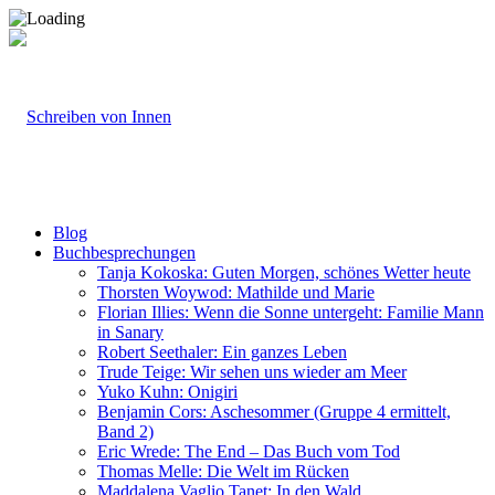
Blog
Buchbesprechungen
Tanja Kokoska: Guten Morgen, schönes Wetter heute
Thorsten Woywod: Mathilde und Marie
Florian Illies: Wenn die Sonne untergeht: Familie Mann
in Sanary
Robert Seethaler: Ein ganzes Leben
Trude Teige: Wir sehen uns wieder am Meer
Yuko Kuhn: Onigiri
Benjamin Cors: Aschesommer (Gruppe 4 ermittelt,
Band 2)
Eric Wrede: The End – Das Buch vom Tod
Thomas Melle: Die Welt im Rücken
Maddalena Vaglio Tanet: In den Wald