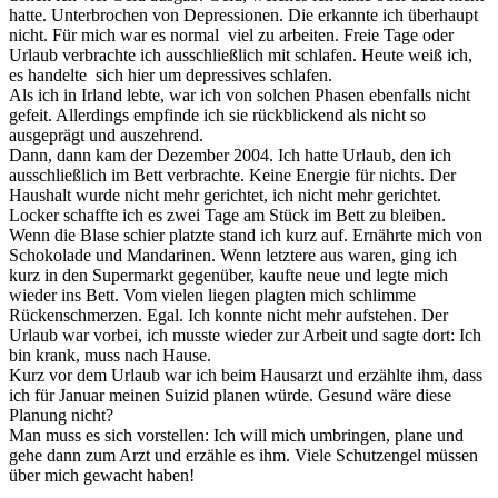
hatte. Unterbrochen von Depressionen. Die erkannte ich überhaupt
nicht. Für mich war es normal viel zu arbeiten. Freie Tage oder
Urlaub verbrachte ich ausschließlich mit schlafen. Heute weiß ich,
es handelte sich hier um depressives schlafen.
Als ich in Irland lebte, war ich von solchen Phasen ebenfalls nicht
gefeit. Allerdings empfinde ich sie rückblickend als nicht so
ausgeprägt und auszehrend.
Dann, dann kam der Dezember 2004. Ich hatte Urlaub, den ich
ausschließlich im Bett verbrachte. Keine Energie für nichts. Der
Haushalt wurde nicht mehr gerichtet, ich nicht mehr gerichtet.
Locker schaffte ich es zwei Tage am Stück im Bett zu bleiben.
Wenn die Blase schier platzte stand ich kurz auf. Ernährte mich von
Schokolade und Mandarinen. Wenn letztere aus waren, ging ich
kurz in den Supermarkt gegenüber, kaufte neue und legte mich
wieder ins Bett. Vom vielen liegen plagten mich schlimme
Rückenschmerzen. Egal. Ich konnte nicht mehr aufstehen. Der
Urlaub war vorbei, ich musste wieder zur Arbeit und sagte dort: Ich
bin krank, muss nach Hause.
Kurz vor dem Urlaub war ich beim Hausarzt und erzählte ihm, dass
ich für Januar meinen Suizid planen würde. Gesund wäre diese
Planung nicht?
Man muss es sich vorstellen: Ich will mich umbringen, plane und
gehe dann zum Arzt und erzähle es ihm. Viele Schutzengel müssen
über mich gewacht haben!