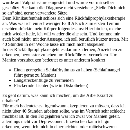
wurde auf Valproinsäure eingestellt und wurde vor mir selber
geschützt. Sie kann die Diagnose nicht verstehen: „Stelle Dich nicht
so an“ sind gerne verwendete Sätze.
Dem Klinikaufenthalt schloss sich eine Rückfallprophylaxetherapie
an. Was war ich ein schwieriger Fall! Als ich zum ersten Termin
erschien drückte mein Körper folgendes aus: Hier bin ich, mache
mich wieder heile, ich will wieder die alte sein. Und komme mir
auch bloß nicht mit der Aussage, ich soll beruflich kürzer treten. Mit
40 Stunden in der Woche lasse ich mich nicht abspeisen.
In der Rückfallprophylaxe geht es darum zu lernen, Anzeichen zu
erkennen, bewusster zu leben um Rückfälle zu vermeiden. Um
Manien vorzubeugen bedeutet es unter anderem konkret
Einen geregelten Schlafrhythmus zu haben (Schlafmangel
führt gerne zu Manien)
Langstreckenflüge zu vermeiden
Flackernde Lichter (wie in Diskotheken)
Es geht darum, was kann ich machen, um die Arbeitskraft zu
erhalten?
Für mich bedeutete es, irgendwann akzeptieren zu müssen, dass ich
nicht über 40 Stunden arbeiten sollte, was im Vertrieb sehr schlecht
machbar ist. In den Folgejahren war ich zwar vor Manien gefeit,
allerdings nicht vor Depressionen. Inzwischen kann ich gut
erkennen, wenn ich mich in einer leichten oder mittelschweren