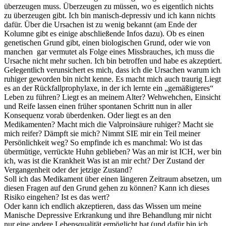
überzeugen muss. Überzeugen zu müssen, wo es eigentlich nichts
zu überzeugen gibt. Ich bin manisch-depressiv und ich kann nichts
dafür. Über die Ursachen ist zu wenig bekannt (am Ende der
Kolumne gibt es einige abschließende Infos dazu). Ob es einen
genetischen Grund gibt, einen biologischen Grund, oder wie von
manchen gar vermutet als Folge eines Missbrauches, ich muss die
Ursache nicht mehr suchen. Ich bin betroffen und habe es akzeptiert.
Gelegentlich verunsichert es mich, dass ich die Ursachen warum ich
ruhiger geworden bin nicht kenne. Es macht mich auch traurig Liegt
es an der Rückfallprophylaxe, in der ich lernte ein „gemäßigteres“
Leben zu führen? Liegt es an meinem Alter? Wehwehchen, Einsicht
und Reife lassen einen früher spontanen Schritt nun in aller
Konsequenz vorab überdenken. Oder liegt es an den
Medikamenten? Macht mich die Valproinsäure ruhiger? Macht sie
mich reifer? Dämpft sie mich? Nimmt SIE mir ein Teil meiner
Persönlichkeit weg? So empfinde ich es manchmal: Wo ist das
übermütige, verrückte Huhn geblieben? Was an mir ist ICH, wer bin
ich, was ist die Krankheit Was ist an mir echt? Der Zustand der
Vergangenheit oder der jetzige Zustand?
Soll ich das Medikament über einen längeren Zeitraum absetzen, um
diesen Fragen auf den Grund gehen zu können? Kann ich dieses
Risiko eingehen? Ist es das wert?
Oder kann ich endlich akzeptieren, dass das Wissen um meine
Manische Depressive Erkrankung und ihre Behandlung mir nicht
nur eine andere Lebensqualität ermöglicht hat (und dafür bin ich