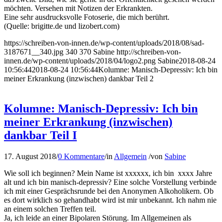
möchten. Versehen mit Notizen der Erkrankten.
Eine sehr ausdrucksvolle Fotoserie, die mich berührt.
(Quelle: brigitte.de und lizobert.com)
https://schreiben-von-innen.de/wp-content/uploads/2018/08/sad-
3187671__340.jpg
340
370
Sabine
http://schreiben-von-
innen.de/wp-content/uploads/2018/04/logo2.png
Sabine
2018-08-24
10:56:44
2018-08-24 10:56:44
Kolumne: Manisch-Depressiv: Ich bin
meiner Erkrankung (inzwischen) dankbar Teil 2
Kolumne: Manisch-Depressiv: Ich bin
meiner Erkrankung (inzwischen)
dankbar Teil I
17. August 2018
/
0 Kommentare
/
in
Allgemein
/
von
Sabine
Wie soll ich beginnen? Mein Name ist xxxxxx, ich bin xxxx Jahre
alt und ich bin manisch-depressiv? Eine solche Vorstellung verbinde
ich mit einer Gesprächsrunde bei den Anonymen Alkoholikern. Ob
es dort wirklich so gehandhabt wird ist mir unbekannt. Ich nahm nie
an einem solchen Treffen teil.
Ja, ich leide an einer Bipolaren Störung. Im Allgemeinen als