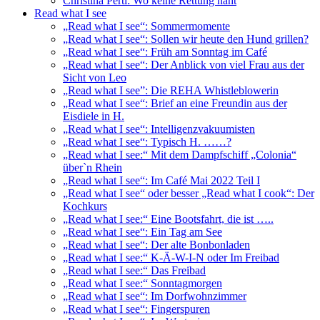
Christina Pertl: Wo keine Rettung naht
Read what I see
„Read what I see“: Sommermomente
„Read what I see“: Sollen wir heute den Hund grillen?
„Read what I see“: Früh am Sonntag im Café
„Read what I see“: Der Anblick von viel Frau aus der
Sicht von Leo
„Read what I see”: Die REHA Whistleblowerin
„Read what I see“: Brief an eine Freundin aus der
Eisdiele in H.
„Read what I see“: Intelligenzvakuumisten
„Read what I see“: Typisch H. ……?
„Read what I see:“ Mit dem Dampfschiff „Colonia“
über`n Rhein
„Read what I see“: Im Café Mai 2022 Teil I
„Read what I see“ oder besser „Read what I cook“: Der
Kochkurs
„Read what I see:“ Eine Bootsfahrt, die ist …..
„Read what I see“: Ein Tag am See
„Read what I see“: Der alte Bonbonladen
„Read what I see:“ K-Ä-W-I-N oder Im Freibad
„Read what I see:“ Das Freibad
„Read what I see:“ Sonntagmorgen
„Read what I see“: Im Dorfwohnzimmer
„Read what I see“: Fingerspuren