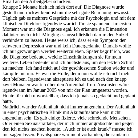
Email an den Arbeitgeber schicken.
Knappe 2 Monate hielt ich mich dort auf. Die Diagnose wurde
gestellt und rückwirkend ist mir die sehr gute Betreuung bewusst.
Täglich gab es mehrere Gespräche mit der Psychologin und mit dem
klinischen Direktor: Irgendwie war ich für sie spannend. Im ersten
Moment war mir die Diagnose egal. Ich erkannte die Dimension
dahinter noch nicht. Mir ging es ausschließlich darum den Suizid
verhindern zu lassen. Heute weiss ich, dass er ein Symptom der
schweren Depression war und kein Dauergedanke. Damals wollte
ich nur gezwungen werden weiterzuleben. Später begriff ich, was
die Diagnose bedeutet, welche Einschränkungen sie für mein
weiteres Leben bedeutet und ich büchste aus, um den letzten Schritt
zu machen. Ich fand mich auf der geschlossenen Station wieder und
kämpfte mit mir. Es war die Hölle, denn nun wollte ich nicht mehr
dort bleiben. Irgendwann akzeptierte ich es und nach den knapp
zwei Monaten war ich über den Aufenthalt froh. Ansonsten wäre
irgendwann im Januar 2005 von mir der Plan umgesetzt worden.
Heute für mich unvorstellbar, dass ich jemals so gedacht und geplant
hatte.
Natürlich war der Aufenthalt nicht immer angenehm. Der Aufenthalt
in einer psychiatrischen Klinik mit Akutaufnahme kann nicht
angenehm sein. Es gab einige fixierte, viele schreiende Menschen.
Oder einen Sexualstraftäter, der mich immer angrabschte und gegen
den ich nichts machen konnte. „Auch er ist auch krank“ musste ich
mir sagen lassen. Privatsphäre war nicht vorhanden, die sanitären