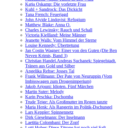
Katja Oskamp: Die vorletzte Frau
Kuhl + Sandrock: Das Dickicht
Tana French: Feuerjagd
John Ajvide Lindqvist: Refugium
Matthew Blake: Anna O.
Charles Lewinsky: Rauch und Schall
Victoria Kiellland: Meine Männer
Jeanette Walls: Vom Himmel der Sterne
Louise Kennedy: Übertretung
Jan Costin Wagner: Einer von den Guten (Die Ben
Neven Krimis, Band 3)
Christian Handel.Andreas Suchanek: Spiegelstadt.
Tränen aus Gold und Silber
Angelika Rehse: Josses Tal
Frank Willmann: Der Pate von Neuruppin (Vom
Imbisswagen zum Drogenimperium)
Jakob Arjouni: Idioten. Fünf Märchen
Martin Suter: Melody
Karin Peschka: Dschomba
Trude Teige: Als Großmutter im Regen tanzte
Maria Henk: Als Rangerin im Politik-Dschungel
Lars Keppler: Spinnennetz
Dirk Gieselmann: Der Inselmann
Laetitia Colombani: Der Zopf
Lotti Huber: Diese Zitrone hat noch viel Saft