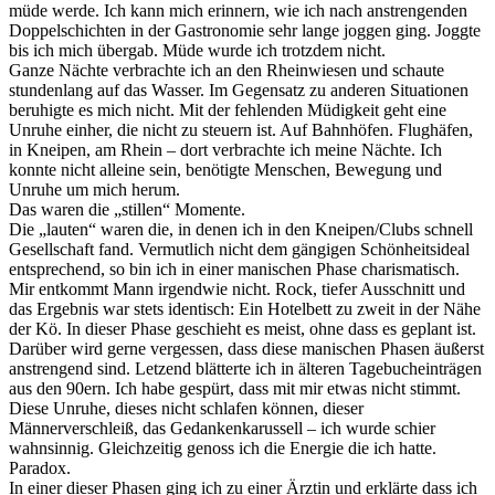
müde werde. Ich kann mich erinnern, wie ich nach anstrengenden
Doppelschichten in der Gastronomie sehr lange joggen ging. Joggte
bis ich mich übergab. Müde wurde ich trotzdem nicht.
Ganze Nächte verbrachte ich an den Rheinwiesen und schaute
stundenlang auf das Wasser. Im Gegensatz zu anderen Situationen
beruhigte es mich nicht. Mit der fehlenden Müdigkeit geht eine
Unruhe einher, die nicht zu steuern ist. Auf Bahnhöfen. Flughäfen,
in Kneipen, am Rhein – dort verbrachte ich meine Nächte. Ich
konnte nicht alleine sein, benötigte Menschen, Bewegung und
Unruhe um mich herum.
Das waren die „stillen“ Momente.
Die „lauten“ waren die, in denen ich in den Kneipen/Clubs schnell
Gesellschaft fand. Vermutlich nicht dem gängigen Schönheitsideal
entsprechend, so bin ich in einer manischen Phase charismatisch.
Mir entkommt Mann irgendwie nicht. Rock, tiefer Ausschnitt und
das Ergebnis war stets identisch: Ein Hotelbett zu zweit in der Nähe
der Kö. In dieser Phase geschieht es meist, ohne dass es geplant ist.
Darüber wird gerne vergessen, dass diese manischen Phasen äußerst
anstrengend sind. Letzend blätterte ich in älteren Tagebucheinträgen
aus den 90ern. Ich habe gespürt, dass mit mir etwas nicht stimmt.
Diese Unruhe, dieses nicht schlafen können, dieser
Männerverschleiß, das Gedankenkarussell – ich wurde schier
wahnsinnig. Gleichzeitig genoss ich die Energie die ich hatte.
Paradox.
In einer dieser Phasen ging ich zu einer Ärztin und erklärte dass ich