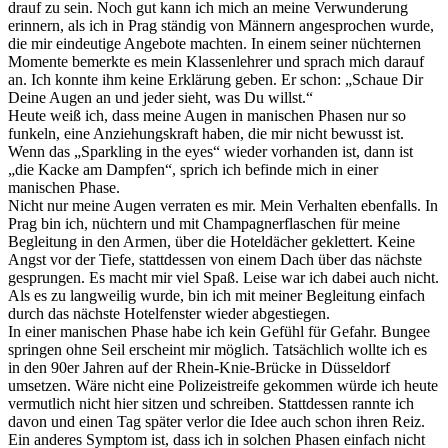
drauf zu sein. Noch gut kann ich mich an meine Verwunderung
erinnern, als ich in Prag ständig von Männern angesprochen wurde,
die mir eindeutige Angebote machten. In einem seiner nüchternen
Momente bemerkte es mein Klassenlehrer und sprach mich darauf
an. Ich konnte ihm keine Erklärung geben. Er schon: „Schaue Dir
Deine Augen an und jeder sieht, was Du willst.“
Heute weiß ich, dass meine Augen in manischen Phasen nur so
funkeln, eine Anziehungskraft haben, die mir nicht bewusst ist.
Wenn das „Sparkling in the eyes“ wieder vorhanden ist, dann ist
„die Kacke am Dampfen“, sprich ich befinde mich in einer
manischen Phase.
Nicht nur meine Augen verraten es mir. Mein Verhalten ebenfalls. In
Prag bin ich, nüchtern und mit Champagnerflaschen für meine
Begleitung in den Armen, über die Hoteldächer geklettert. Keine
Angst vor der Tiefe, stattdessen von einem Dach über das nächste
gesprungen. Es macht mir viel Spaß. Leise war ich dabei auch nicht.
Als es zu langweilig wurde, bin ich mit meiner Begleitung einfach
durch das nächste Hotelfenster wieder abgestiegen.
In einer manischen Phase habe ich kein Gefühl für Gefahr. Bungee
springen ohne Seil erscheint mir möglich. Tatsächlich wollte ich es
in den 90er Jahren auf der Rhein-Knie-Brücke in Düsseldorf
umsetzen. Wäre nicht eine Polizeistreife gekommen würde ich heute
vermutlich nicht hier sitzen und schreiben. Stattdessen rannte ich
davon und einen Tag später verlor die Idee auch schon ihren Reiz.
Ein anderes Symptom ist, dass ich in solchen Phasen einfach nicht