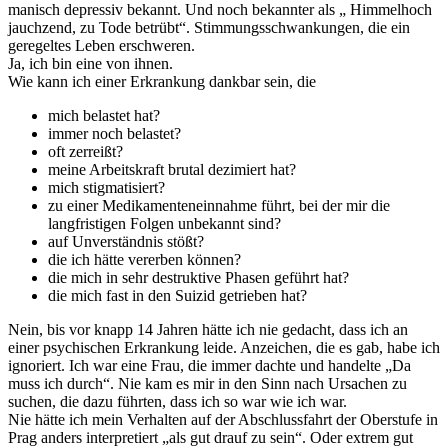
manisch depressiv bekannt. Und noch bekannter als „ Himmelhoch
jauchzend, zu Tode betrübt“. Stimmungsschwankungen, die ein
geregeltes Leben erschweren.
Ja, ich bin eine von ihnen.
Wie kann ich einer Erkrankung dankbar sein, die
mich belastet hat?
immer noch belastet?
oft zerreißt?
meine Arbeitskraft brutal dezimiert hat?
mich stigmatisiert?
zu einer Medikamenteneinnahme führt, bei der mir die
langfristigen Folgen unbekannt sind?
auf Unverständnis stößt?
die ich hätte vererben können?
die mich in sehr destruktive Phasen geführt hat?
die mich fast in den Suizid getrieben hat?
Nein, bis vor knapp 14 Jahren hätte ich nie gedacht, dass ich an
einer psychischen Erkrankung leide. Anzeichen, die es gab, habe ich
ignoriert. Ich war eine Frau, die immer dachte und handelte „Da
muss ich durch“. Nie kam es mir in den Sinn nach Ursachen zu
suchen, die dazu führten, dass ich so war wie ich war.
Nie hätte ich mein Verhalten auf der Abschlussfahrt der Oberstufe in
Prag anders interpretiert „als gut drauf zu sein“. Oder extrem gut