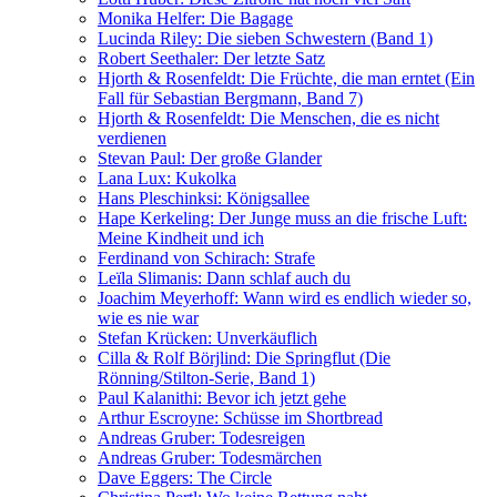
Monika Helfer: Die Bagage
Lucinda Riley: Die sieben Schwestern (Band 1)
Robert Seethaler: Der letzte Satz
Hjorth & Rosenfeldt: Die Früchte, die man erntet (Ein
Fall für Sebastian Bergmann, Band 7)
Hjorth & Rosenfeldt: Die Menschen, die es nicht
verdienen
Stevan Paul: Der große Glander
Lana Lux: Kukolka
Hans Pleschinksi: Königsallee
Hape Kerkeling: Der Junge muss an die frische Luft:
Meine Kindheit und ich
Ferdinand von Schirach: Strafe
Leïla Slimanis: Dann schlaf auch du
Joachim Meyerhoff: Wann wird es endlich wieder so,
wie es nie war
Stefan Krücken: Unverkäuflich
Cilla & Rolf Börjlind: Die Springflut (Die
Rönning/Stilton-Serie, Band 1)
Paul Kalanithi: Bevor ich jetzt gehe
Arthur Escroyne: Schüsse im Shortbread
Andreas Gruber: Todesreigen
Andreas Gruber: Todesmärchen
Dave Eggers: The Circle