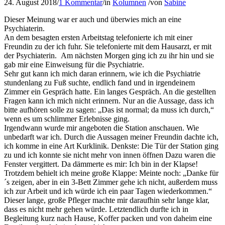
24. August 2018
/
1 Kommentar
/
in
Kolumnen
/
von
Sabine
Dieser Meinung war er auch und überwies mich an eine
Psychiaterin.
An dem besagten ersten Arbeitstag telefonierte ich mit einer
Freundin zu der ich fuhr. Sie telefonierte mit dem Hausarzt, er mit
der Psychiaterin. Am nächsten Morgen ging ich zu ihr hin und sie
gab mir eine Einweisung für die Psychiatrie.
Sehr gut kann ich mich daran erinnern, wie ich die Psychiatrie
stundenlang zu Fuß suchte, endlich fand und in irgendeinem
Zimmer ein Gespräch hatte. Ein langes Gespräch. An die gestellten
Fragen kann ich mich nicht erinnern. Nur an die Aussage, dass ich
bitte aufhören solle zu sagen: „Das ist normal; da muss ich durch,“
wenn es um schlimmer Erlebnisse ging.
Irgendwann wurde mir angeboten die Station anschauen. Wie
unbedarft war ich. Durch die Aussagen meiner Freundin dachte ich,
ich komme in eine Art Kurklinik. Denkste: Die Tür der Station ging
zu und ich konnte sie nicht mehr von innen öffnen Dazu waren die
Fenster vergittert. Da dämmerte es mir: Ich bin in der Klapse!
Trotzdem behielt ich meine große Klappe: Meinte noch: „Danke für
´s zeigen, aber in ein 3-Bett Zimmer gehe ich nicht, außerdem muss
ich zur Arbeit und ich würde ich ein paar Tagen wiederkommen.“
Dieser lange, große Pfleger machte mir daraufhin sehr lange klar,
dass es nicht mehr gehen würde. Letztendlich durfte ich in
Begleitung kurz nach Hause, Koffer packen und von daheim eine