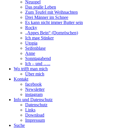
Neuopel
Das pralle Leben
Zum Teufel mit Weihnachten
Drei Männer im Schnee
Es kann nicht immer Butter sein
Rocky
„Appes Bein“ (Dornröschen)
Ich mag Stinker
Utopia
Seifenblase
Anne
Sonntagabend
Ich – und …..
Wo trifft man mich
Über mich
Kontakt
facebook
Newsletter
instagram
Info und Datenschutz
Datenschutz
Links
Download
Impressum
Suche