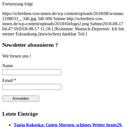
Fortsetzung folgt
https://schreiben-von-innen.de/wp-content/uploads/2018/08/woman-
2188033__340.jpg
340
600
Sabine
http://schreiben-von-
innen.de/wp-content/uploads/2018/04/logo2.png
Sabine
2018-08-17
04:47:59
2018-08-17 11:18:12
Kolumne: Manisch-Depressiv: Ich bin
meiner Erkrankung (inzwischen) dankbar Teil I
Newsletter abonnieren ?
Wir freuen uns !
Name
Email *
Letzte Einträge
Tanja Kokoska: Guten Morgen, schönes Wetter heute
29.