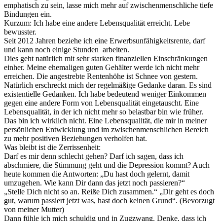
emphatisch zu sein, lasse mich mehr auf zwischenmenschliche tiefe
Bindungen ein.
Kurzum: Ich habe eine andere Lebensqualität erreicht. Lebe
bewusster.
Seit 2012 Jahren beziehe ich eine Erwerbsunfähigkeitsrente, darf
und kann noch einige Stunden arbeiten.
Dies geht natürlich mit sehr starken finanziellen Einschränkungen
einher. Meine ehemaligen guten Gehälter werde ich nicht mehr
erreichen. Die angestrebte Rentenhöhe ist Schnee von gestern.
Natürlich erschreckt mich der regelmäßige Gedanke daran. Es sind
existentielle Gedanken. Ich habe bedeutend weniger Einkommen
gegen eine andere Form von Lebensqualität eingetauscht. Eine
Lebensqualität, in der ich nicht mehr so belastbar bin wie früher.
Das bin ich wirklich nicht. Eine Lebensqualität, die mir in meiner
persönlichen Entwicklung und im zwischenmenschlichen Bereich
zu mehr positiven Beziehungen verholfen hat.
Was bleibt ist die Zerrissenheit:
Darf es mir denn schlecht gehen? Darf ich sagen, dass ich
abschmiere, die Stimmung geht und die Depression kommt? Auch
heute kommen die Antworten: „Du hast doch gelernt, damit
umzugehen. Wie kann Dir dann das jetzt noch passieren?“
„Stelle Dich nicht so an. Reiße Dich zusammen.“ „Dir geht es doch
gut, warum passiert jetzt was, hast doch keinen Grund“. (Bevorzugt
von meiner Mutter)
Dann fühle ich mich schuldig und in Zugzwang. Denke, dass ich