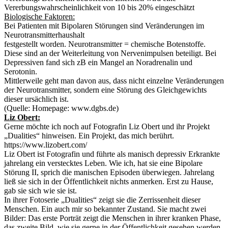
Vererbungswahrscheinlichkeit von 10 bis 20% eingeschätzt
Biologische Faktoren:
Bei Patienten mit Bipolaren Störungen sind Veränderungen im
Neurotransmitterhaushalt
festgestellt worden. Neurotransmitter = chemische Botenstoffe.
Diese sind an der Weiterleitung von Nervenimpulsen beteiligt. Bei
Depressiven fand sich zB ein Mangel an Noradrenalin und
Serotonin.
Mittlerweile geht man davon aus, dass nicht einzelne Veränderungen
der Neurotransmitter, sondern eine Störung des Gleichgewichts
dieser ursächlich ist.
(Quelle: Homepage: www.dgbs.de)
Liz Obert:
Gerne möchte ich noch auf Fotografin Liz Obert und ihr Projekt
„Dualities“ hinweisen. Ein Projekt, das mich berührt.
https://www.lizobert.com/
Liz Obert ist Fotografin und führte als manisch depressiv Erkrankte
jahrelang ein verstecktes Leben. Wie ich, hat sie eine Bipolare
Störung II, sprich die manischen Episoden überwiegen. Jahrelang
ließ sie sich in der Öffentlichkeit nichts anmerken. Erst zu Hause,
gab sie sich wie sie ist.
In ihrer Fotoserie „Dualities“ zeigt sie die Zerrissenheit dieser
Menschen. Ein auch mir so bekannter Zustand. Sie macht zwei
Bilder: Das erste Porträt zeigt die Menschen in ihrer kranken Phase,
das zweite Bild, wie sie gerne in der Öffentlichkeit gesehen werden