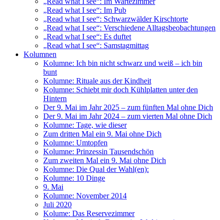
„Read what I see“: Im Wartezimmer
„Read what I see“: Im Pub
„Read what I see“: Schwarzwälder Kirschtorte
„Read what I see“: Verschiedene Alltagsbeobachtungen
„Read what I see“: Es duftet
„Read what I see“: Samstagmittag
Kolumnen
Kolumne: Ich bin nicht schwarz und weiß – ich bin
bunt
Kolumne: Rituale aus der Kindheit
Kolumne: Schiebt mir doch Kühlplatten unter den
Hintern
Der 9. Mai im Jahr 2025 – zum fünften Mal ohne Dich
Der 9. Mai im Jahr 2024 – zum vierten Mal ohne Dich
Kolumne: Tage, wie dieser
Zum dritten Mal ein 9. Mai ohne Dich
Kolumne: Umtopfen
Kolumne: Prinzessin Tausendschön
Zum zweiten Mal ein 9. Mai ohne Dich
Kolumne: Die Qual der Wahl(en):
Kolumne: 10 Dinge
9. Mai
Kolumne: November 2014
Juli 2020
Kolume: Das Reservezimmer