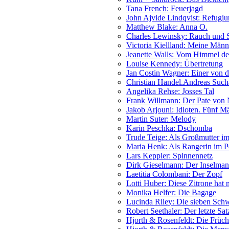
Tana French: Feuerjagd
John Ajvide Lindqvist: Refugi
Matthew Blake: Anna O.
Charles Lewinsky: Rauch und S
Victoria Kiellland: Meine Männ
Jeanette Walls: Vom Himmel de
Louise Kennedy: Übertretung
Jan Costin Wagner: Einer von 
Christian Handel.Andreas Sucha
Angelika Rehse: Josses Tal
Frank Willmann: Der Pate vo
Jakob Arjouni: Idioten. Fünf M
Martin Suter: Melody
Karin Peschka: Dschomba
Trude Teige: Als Großmutter im
Maria Henk: Als Rangerin im P
Lars Keppler: Spinnennetz
Dirk Gieselmann: Der Inselma
Laetitia Colombani: Der Zopf
Lotti Huber: Diese Zitrone hat n
Monika Helfer: Die Bagage
Lucinda Riley: Die sieben Sch
Robert Seethaler: Der letzte Sat
Hjorth & Rosenfeldt: Die Frücht