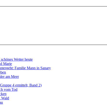
schönes Wetter heute
d Marie
untergeht: Familie Mann in Sanary
eben
eder am Meer
ruppe 4 ermittelt, Band 2)
uch vom Tod
cken
n Wald
au