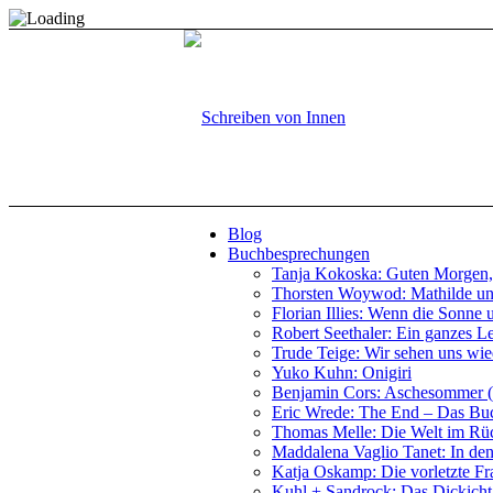
Blog
Buchbesprechungen
Tanja Kokoska: Guten Morgen, 
Thorsten Woywod: Mathilde un
Florian Illies: Wenn die Sonne 
Robert Seethaler: Ein ganzes L
Trude Teige: Wir sehen uns wi
Yuko Kuhn: Onigiri
Benjamin Cors: Aschesommer (G
Eric Wrede: The End – Das B
Thomas Melle: Die Welt im Rü
Maddalena Vaglio Tanet: In de
Katja Oskamp: Die vorletzte Fr
Kuhl + Sandrock: Das Dickicht