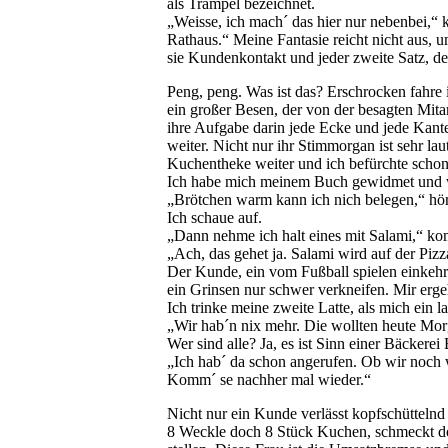
als Trampel bezeichnet.
„Weisse, ich mach´ das hier nur nebenbei,“ 
Rathaus.“ Meine Fantasie reicht nicht aus, u
sie Kundenkontakt und jeder zweite Satz, den
Peng, peng. Was ist das? Erschrocken fahre
ein großer Besen, der von der besagten Mitar
ihre Aufgabe darin jede Ecke und jede Kant
weiter. Nicht nur ihr Stimmorgan ist sehr la
Kuchentheke weiter und ich befürchte schon,
Ich habe mich meinem Buch gewidmet und 
„Brötchen warm kann ich nich belegen,“ höre
Ich schaue auf.
„Dann nehme ich halt eines mit Salami,“ k
„Ach, das gehet ja. Salami wird auf der Pi
Der Kunde, ein vom Fußball spielen einkehr
ein Grinsen nur schwer verkneifen. Mir erge
Ich trinke meine zweite Latte, als mich ein 
„Wir hab´n nix mehr. Die wollten heute Mor
Wer sind alle? Ja, es ist Sinn einer Bäckere
„Ich hab´ da schon angerufen. Ob wir noch 
Komm´ se nachher mal wieder.“
Nicht nur ein Kunde verlässt kopfschüttelnd 
8 Weckle doch 8 Stück Kuchen, schmeckt doc