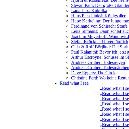
Hjorth & Rosenfeldt: Die Mensc
Stevan Paul: Der große Glande
Lana Lux: Kukolka
Hans Pleschinksi: Königsallee
Hape Kerkeling: Der Junge muss
Ferdinand von Schirach: Strafe
Leïla Slimanis: Dann schlaf au
Joachim Meyerhoff: Wann wird e
Stefan Krücken: Unverkäuflich
Cilla & Rolf Börjlind: Die Spri
Paul Kalanithi: Bevor ich jetzt 
Arthur Escroyne: Schüsse im S
Andreas Gruber: Todesreigen
Andreas Gruber: Todesmärche
Dave Eggers: The Circle
Christina Pertl: Wo keine Rettu
Read what I see
„Read what I 
„Read what I s
„Read what I s
„Read what I se
„Read what I s
„Read what I s
„Read what I s
„Read what I s