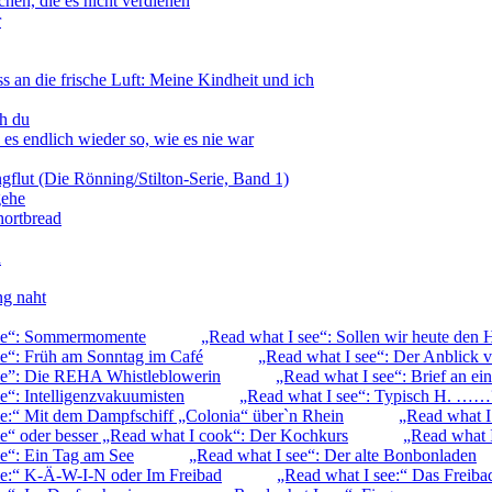
hen, die es nicht verdienen
r
 an die frische Luft: Meine Kindheit und ich
ch du
s endlich wieder so, wie es nie war
ngflut (Die Rönning/Stilton-Serie, Band 1)
gehe
hortbread
n
ng naht
see“: Sommermomente
„Read what I see“: Sollen wir heute den 
ee“: Früh am Sonntag im Café
„Read what I see“: Der Anblick v
ee”: Die REHA Whistleblowerin
„Read what I see“: Brief an ein
e“: Intelligenzvakuumisten
„Read what I see“: Typisch H. ……
ee:“ Mit dem Dampfschiff „Colonia“ über`n Rhein
„Read what I
ee“ oder besser „Read what I cook“: Der Kochkurs
„Read what I
ee“: Ein Tag am See
„Read what I see“: Der alte Bonbonladen
ee:“ K-Ä-W-I-N oder Im Freibad
„Read what I see:“ Das Freiba