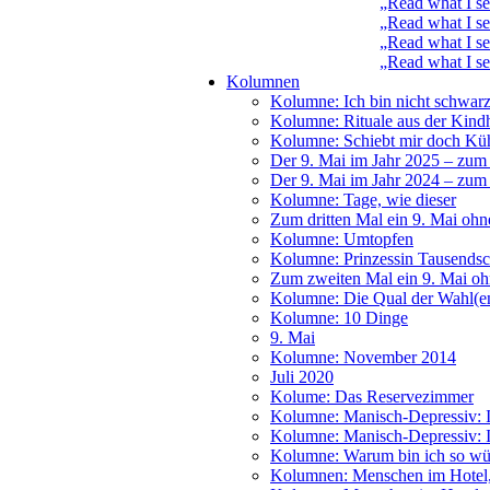
„Read what I s
„Read what I s
„Read what I s
„Read what I se
Kolumnen
Kolumne: Ich bin nicht schwarz
Kolumne: Rituale aus der Kindh
Kolumne: Schiebt mir doch Kühl
Der 9. Mai im Jahr 2025 – zum
Der 9. Mai im Jahr 2024 – zum
Kolumne: Tage, wie dieser
Zum dritten Mal ein 9. Mai ohn
Kolumne: Umtopfen
Kolumne: Prinzessin Tausends
Zum zweiten Mal ein 9. Mai o
Kolumne: Die Qual der Wahl(e
Kolumne: 10 Dinge
9. Mai
Kolumne: November 2014
Juli 2020
Kolume: Das Reservezimmer
Kolumne: Manisch-Depressiv: I
Kolumne: Manisch-Depressiv: I
Kolumne: Warum bin ich so wü
Kolumnen: Menschen im Hotel, 