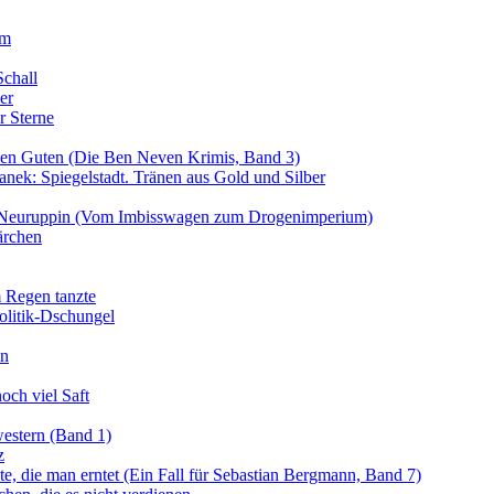
um
chall
er
r Sterne
den Guten (Die Ben Neven Krimis, Band 3)
nek: Spiegelstadt. Tränen aus Gold und Silber
n Neuruppin (Vom Imbisswagen zum Drogenimperium)
ärchen
 Regen tanzte
olitik-Dschungel
nn
och viel Saft
western (Band 1)
z
e, die man erntet (Ein Fall für Sebastian Bergmann, Band 7)