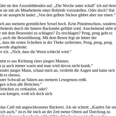
klärt sie den Auszubildenden auf. „Die Woche unter schaff´ ich auf dem
m sie mir als Mitarbeiterin einer Behörde vorzustellen. Oder doch? Hat
 sie ausspricht lautet: „Von den gelben Säcken gibbet aber nur einen.“
 ich aus meinem gemütlichen Sessel hoch. Kein Pistolenschuss, sondern
beiterin durch die hintere Backstube geführt wird. Anscheinend sieht s
e mit dem Besenstiel zu schlagen? Zu erschlagen? Peng, peng geht es
ut, auch die Besenführung. Mit dem Besen fegt sie hinter der
 dass die ersten Scheiben in der Theke zerbersten. Peng, peng, peng.
werde abgelenkt.
 ich. „Nich, dass die Wurst schlecht wird.“
ommt es aus Richtung eines jungen Mannes.
zza ja auch immer warm und man wird davon nicht krank.“
ender junger Mann, schaut mich an, verdreht die Augen und kann sich
ht es ebenso.
lauter Schwall an Sätzen aus meinem Lesegenuss reißt.
gen schon alle Brötchen.“
i Brötchen zu verkaufen, oder?
was kriegen, weiß ich doch nich.
das Café mit angeschlossener Bäckerei. Als sie schreit: „Kaufen Sie sta
h auch,“ ist es für mich an der Zeit meine Ohren auf Durchzug zu