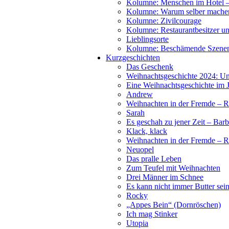
Kolumne: Menschen im Hotel – 
Kolumne: Warum selber mache
Kolumne: Zivilcourage
Kolumne: Restaurantbesitzer und
Lieblingsorte
Kolumne: Beschämende Szenen
Kurzgeschichten
Das Geschenk
Weihnachtsgeschichte 2024: U
Eine Weihnachtsgeschichte im 
Andrew
Weihnachten in der Fremde – R
Sarah
Es geschah zu jener Zeit – Barb
Klack, klack
Weihnachten in der Fremde – R
Neuopel
Das pralle Leben
Zum Teufel mit Weihnachten
Drei Männer im Schnee
Es kann nicht immer Butter sei
Rocky
„Appes Bein“ (Dornröschen)
Ich mag Stinker
Utopia