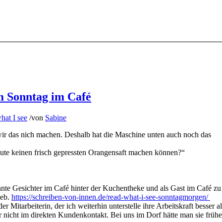
m Sonntag im Café
hat I see
/
von
Sabine
ir das nich machen. Deshalb hat die Maschine unten auch noch das
heute keinen frisch gepressten Orangensaft machen können?“
nnte Gesichter im Café hinter der Kuchentheke und als Gast im Café zu
ieb.
https://schreiben-von-innen.de/read-what-i-see-sonntagmorgen/
itarbeiterin, der ich weiterhin unterstelle ihre Arbeitskraft besser al
nicht im direkten Kundenkontakt. Bei uns im Dorf hätte man sie frühe