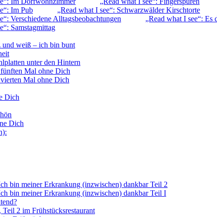
ee“: Im Dorfwohnzimmer
„Read what I see“: Fingerspuren
ee“: Im Pub
„Read what I see“: Schwarzwälder Kirschtorte
ee“: Verschiedene Alltagsbeobachtungen
„Read what I see“: Es d
e“: Samstagmittag
 und weiß – ich bin bunt
eit
platten unter den Hintern
 fünften Mal ohne Dich
 vierten Mal ohne Dich
e Dich
chön
hne Dich
n):
ch bin meiner Erkrankung (inzwischen) dankbar Teil 2
ch bin meiner Erkrankung (inzwischen) dankbar Teil I
tend?
Teil 2 im Frühstücksrestaurant