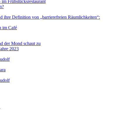
im Frühstücksrestaurant
n?
 ihre Definition von „barrierefreien Räumlichkeiten“:
 im Café
nd der Mond schaut zu
Jahre 2023
udolf
ara
udolf
n