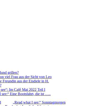
Hund grillen?
on viel Frau aus der Sicht von Leo
e Freundin aus der Eisdiele in H.
?
 see“: Im Café Mai 2022 Teil I
 see:“ Eine Bootsfahrt, die ist …..
d
„Read what I see:“ Sonntagmorgen