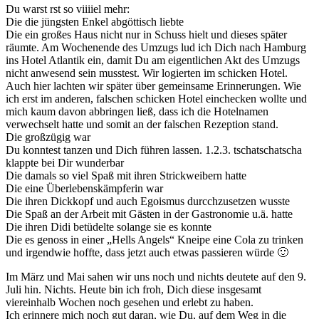
Du warst rst so viiiiel mehr:
Die die jüngsten Enkel abgöttisch liebte
Die ein großes Haus nicht nur in Schuss hielt und dieses später
räumte. Am Wochenende des Umzugs lud ich Dich nach Hamburg
ins Hotel Atlantik ein, damit Du am eigentlichen Akt des Umzugs
nicht anwesend sein musstest. Wir logierten im schicken Hotel.
Auch hier lachten wir später über gemeinsame Erinnerungen. Wie
ich erst im anderen, falschen schicken Hotel einchecken wollte und
mich kaum davon abbringen ließ, dass ich die Hotelnamen
verwechselt hatte und somit an der falschen Rezeption stand.
Die großzügig war
Du konntest tanzen und Dich führen lassen. 1.2.3. tschatschatscha
klappte bei Dir wunderbar
Die damals so viel Spaß mit ihren Strickweibern hatte
Die eine Überlebenskämpferin war
Die ihren Dickkopf und auch Egoismus durcchzusetzen wusste
Die Spaß an der Arbeit mit Gästen in der Gastronomie u.ä. hatte
Die ihren Didi betüdelte solange sie es konnte
Die es genoss in einer „Hells Angels“ Kneipe eine Cola zu trinken
und irgendwie hoffte, dass jetzt auch etwas passieren würde 🙂
Im März und Mai sahen wir uns noch und nichts deutete auf den 9.
Juli hin. Nichts. Heute bin ich froh, Dich diese insgesamt
viereinhalb Wochen noch gesehen und erlebt zu haben.
Ich erinnere mich noch gut daran, wie Du, auf dem Weg in die