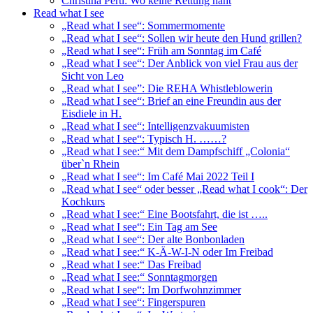
Christina Pertl: Wo keine Rettung naht
Read what I see
„Read what I see“: Sommermomente
„Read what I see“: Sollen wir heute den Hund grillen?
„Read what I see“: Früh am Sonntag im Café
„Read what I see“: Der Anblick von viel Frau aus der
Sicht von Leo
„Read what I see”: Die REHA Whistleblowerin
„Read what I see“: Brief an eine Freundin aus der
Eisdiele in H.
„Read what I see“: Intelligenzvakuumisten
„Read what I see“: Typisch H. ……?
„Read what I see:“ Mit dem Dampfschiff „Colonia“
über`n Rhein
„Read what I see“: Im Café Mai 2022 Teil I
„Read what I see“ oder besser „Read what I cook“: Der
Kochkurs
„Read what I see:“ Eine Bootsfahrt, die ist …..
„Read what I see“: Ein Tag am See
„Read what I see“: Der alte Bonbonladen
„Read what I see:“ K-Ä-W-I-N oder Im Freibad
„Read what I see:“ Das Freibad
„Read what I see:“ Sonntagmorgen
„Read what I see“: Im Dorfwohnzimmer
„Read what I see“: Fingerspuren