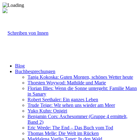
Blog
Buchbesprechungen
Tanja Kokoska: Guten Morgen, schönes Wetter heute
Thorsten Woywod: Mathilde und Marie
Florian Illies: Wenn die Sonne untergeht: Familie Mann
in Sanary
Robert Seethaler: Ein ganzes Leben
Trude Teige: Wir sehen uns wieder am Meer
Yuko Kuhn: Onigiri
Benjamin Cors: Aschesommer (Gruppe 4 ermittelt,
Band 2)
Eric Wrede: The End – Das Buch vom Tod
Thomas Melle: Die Welt im Rücken
Maddalena Vaglio Tanet: In den Wald