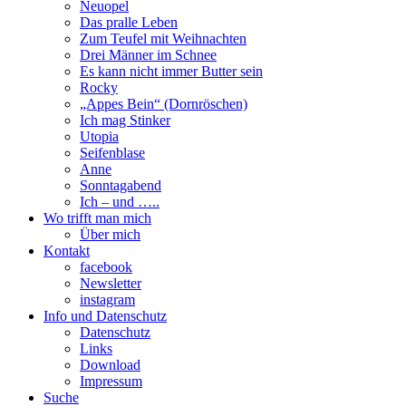
Neuopel
Das pralle Leben
Zum Teufel mit Weihnachten
Drei Männer im Schnee
Es kann nicht immer Butter sein
Rocky
„Appes Bein“ (Dornröschen)
Ich mag Stinker
Utopia
Seifenblase
Anne
Sonntagabend
Ich – und …..
Wo trifft man mich
Über mich
Kontakt
facebook
Newsletter
instagram
Info und Datenschutz
Datenschutz
Links
Download
Impressum
Suche