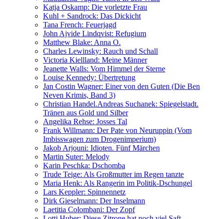
Katja Oskamp: Die vorletzte Frau
Kuhl + Sandrock: Das Dickicht
Tana French: Feuerjagd
John Ajvide Lindqvist: Refugium
Matthew Blake: Anna O.
Charles Lewinsky: Rauch und Schall
Victoria Kiellland: Meine Männer
Jeanette Walls: Vom Himmel der Sterne
Louise Kennedy: Übertretung
Jan Costin Wagner: Einer von den Guten (Die Ben
Neven Krimis, Band 3)
Christian Handel.Andreas Suchanek: Spiegelstadt.
Tränen aus Gold und Silber
Angelika Rehse: Josses Tal
Frank Willmann: Der Pate von Neuruppin (Vom
Imbisswagen zum Drogenimperium)
Jakob Arjouni: Idioten. Fünf Märchen
Martin Suter: Melody
Karin Peschka: Dschomba
Trude Teige: Als Großmutter im Regen tanzte
Maria Henk: Als Rangerin im Politik-Dschungel
Lars Keppler: Spinnennetz
Dirk Gieselmann: Der Inselmann
Laetitia Colombani: Der Zopf
Lotti Huber: Diese Zitrone hat noch viel Saft