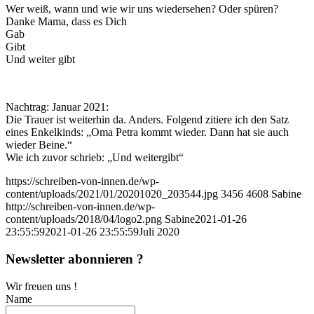
Wer weiß, wann und wie wir uns wiedersehen? Oder spüren?
Danke Mama, dass es Dich
Gab
Gibt
Und weiter gibt
Nachtrag: Januar 2021:
Die Trauer ist weiterhin da. Anders. Folgend zitiere ich den Satz
eines Enkelkinds: „Oma Petra kommt wieder. Dann hat sie auch
wieder Beine.“
Wie ich zuvor schrieb: „Und weitergibt“
https://schreiben-von-innen.de/wp-
content/uploads/2021/01/20201020_203544.jpg
3456
4608
Sabine
http://schreiben-von-innen.de/wp-
content/uploads/2018/04/logo2.png
Sabine
2021-01-26
23:55:59
2021-01-26 23:55:59
Juli 2020
Newsletter abonnieren ?
Wir freuen uns !
Name