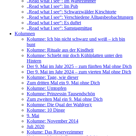
„Read what I see“: Im Wartezimmer
„Read what I see“: Im Pub
„Read what I see“: Schwarzwälder Kirschtorte
„Read what I see“: Verschiedene Alltagsbeobachtungen
„Read what I see“: Es duftet
„Read what I see“: Samstagmittag
Kolumnen
Kolumne: Ich bin nicht schwarz und weiß – ich bin
bunt
Kolumne: Rituale aus der Kindheit
Kolumne: Schiebt mir doch Kühlplatten unter den
Hintern
Der 9. Mai im Jahr 2025 – zum fünften Mal ohne Dich
Der 9. Mai im Jahr 2024 – zum vierten Mal ohne Dich
Kolumne: Tage, wie dieser
Zum dritten Mal ein 9. Mai ohne Dich
Kolumne: Umtopfen
Kolumne: Prinzessin Tausendschön
Zum zweiten Mal ein 9. Mai ohne Dich
Kolumne: Die Qual der Wahl(en):
Kolumne: 10 Dinge
9. Mai
Kolumne: November 2014
Juli 2020
Kolume: Das Reservezimmer