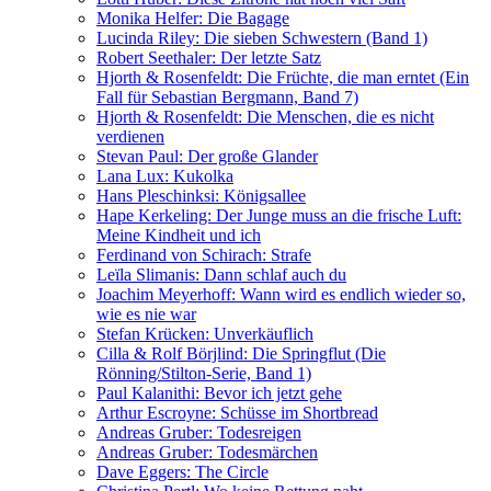
Monika Helfer: Die Bagage
Lucinda Riley: Die sieben Schwestern (Band 1)
Robert Seethaler: Der letzte Satz
Hjorth & Rosenfeldt: Die Früchte, die man erntet (Ein
Fall für Sebastian Bergmann, Band 7)
Hjorth & Rosenfeldt: Die Menschen, die es nicht
verdienen
Stevan Paul: Der große Glander
Lana Lux: Kukolka
Hans Pleschinksi: Königsallee
Hape Kerkeling: Der Junge muss an die frische Luft:
Meine Kindheit und ich
Ferdinand von Schirach: Strafe
Leïla Slimanis: Dann schlaf auch du
Joachim Meyerhoff: Wann wird es endlich wieder so,
wie es nie war
Stefan Krücken: Unverkäuflich
Cilla & Rolf Börjlind: Die Springflut (Die
Rönning/Stilton-Serie, Band 1)
Paul Kalanithi: Bevor ich jetzt gehe
Arthur Escroyne: Schüsse im Shortbread
Andreas Gruber: Todesreigen
Andreas Gruber: Todesmärchen
Dave Eggers: The Circle