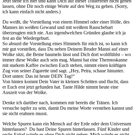
Jetzt stehe ich hier und kann Dich auf dieser Trauerfeier nicht gehen
lassen, ohne Dir noch einige Worte auf den Weg zu geben. (Sorry,
ich kann einfach nicht anders.)
Du weißt, die Vorstellung von einem Himmel oder einer Hölle, des
Mannes im weißen Gewand und mit weißem Rauschebart
überzeugten mich nie. Aus irgendwelchen Gründen glaube ich ja
fest an die Wiedergeburt.
So absurd die Vorstellung eines Himmels für mich ist, so kann ich
mir gut vorstellen, dass Du neben Deinem Bruder Manni auf einer
Wolke sitzt, die Beine baumeln lässt und Dich dort wohlfühlst – wo
immer diese Wolke auch sein mag. Manni hat eine Thermoskanne
mit starkem Kaffee zwischen Euch stehen, nimmt einen kräftigen
Zug von seiner Zigarette und sagt. „Hey, Petra, schaue hinunter.
Dort unten: Das ist heute DEIN Tag!“
Von hinten kommt Dein Vater in kleinen Schritten und flucht, dass
er Euch erst jetzt gefunden hat. Tante Hilde nimmt heute eine
Auszeit von der Wolke.
Denke ich darüber nach, kommen mir bereits die Tränen. Ich
versuche tapfer zu sein, damit Du meine Worte verstehen kannst und
sie nicht erahnen musst.
Welche Spuren kann ein Mensch auf der Erde oder dem Universum
hinterlassen? Du hast Deine Spuren hinterlassen. Fünf Kinder und
sechs Enkel würde es ohne Dich nicht geben. Mich würde es nicht