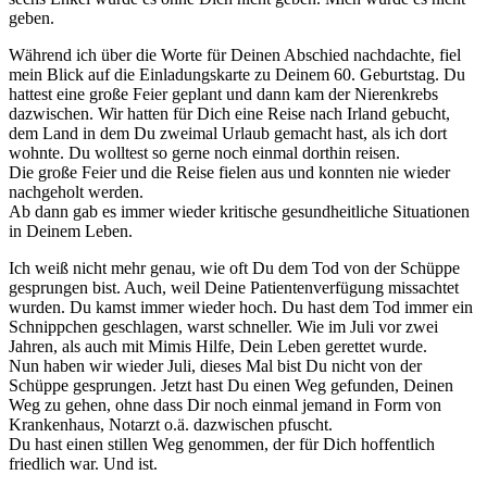
geben.
Während ich über die Worte für Deinen Abschied nachdachte, fiel
mein Blick auf die Einladungskarte zu Deinem 60. Geburtstag. Du
hattest eine große Feier geplant und dann kam der Nierenkrebs
dazwischen. Wir hatten für Dich eine Reise nach Irland gebucht,
dem Land in dem Du zweimal Urlaub gemacht hast, als ich dort
wohnte. Du wolltest so gerne noch einmal dorthin reisen.
Die große Feier und die Reise fielen aus und konnten nie wieder
nachgeholt werden.
Ab dann gab es immer wieder kritische gesundheitliche Situationen
in Deinem Leben.
Ich weiß nicht mehr genau, wie oft Du dem Tod von der Schüppe
gesprungen bist. Auch, weil Deine Patientenverfügung missachtet
wurden. Du kamst immer wieder hoch. Du hast dem Tod immer ein
Schnippchen geschlagen, warst schneller. Wie im Juli vor zwei
Jahren, als auch mit Mimis Hilfe, Dein Leben gerettet wurde.
Nun haben wir wieder Juli, dieses Mal bist Du nicht von der
Schüppe gesprungen. Jetzt hast Du einen Weg gefunden, Deinen
Weg zu gehen, ohne dass Dir noch einmal jemand in Form von
Krankenhaus, Notarzt o.ä. dazwischen pfuscht.
Du hast einen stillen Weg genommen, der für Dich hoffentlich
friedlich war. Und ist.