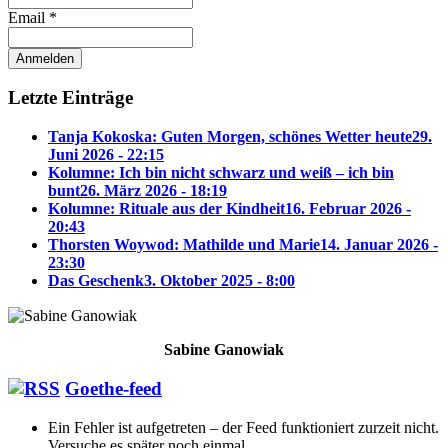
Email *
Letzte Einträge
Tanja Kokoska: Guten Morgen, schönes Wetter heute
29.
Juni 2026 - 22:15
Kolumne: Ich bin nicht schwarz und weiß – ich bin
bunt
26. März 2026 - 18:19
Kolumne: Rituale aus der Kindheit
16. Februar 2026 -
20:43
Thorsten Woywod: Mathilde und Marie
14. Januar 2026 -
23:30
Das Geschenk
3. Oktober 2025 - 8:00
Sabine Ganowiak
Goethe-feed
Ein Fehler ist aufgetreten – der Feed funktioniert zurzeit nicht.
Versuche es später noch einmal.