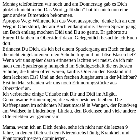
Montag telefonierten wir noch und am Donnerstag gab es Dich
plötzlich nicht mehr. Das Wort „plötzlich“ hat für mich nun eine
ganz andere Dimension bekommen.
Apropos Weg: Während ich das Wort ausspreche, denke ich an den
Weg in Oberstdorf, der am Bach entlangführte. Diesen Spaziergang
am Bach entlang mochten Didi und Du so gerne. Er gehörte zu
Euren Urlauben in Oberstdorf dazu. Gelegentlich besuchte ich Euch
dort.
Erinnerst Du Dich, als ich bei einem Spaziergang am Bach entlang.
die nicht eingelaufenen roten Schuhe trug und mir böse Blasen lief?
Wenn wir uns später daran erinnerten lachten wir meist, da ich mir
nach dem Spaziergang humpelnd im Schuhgeschäft die erstbesten
Schuhe, die hinten offen waren, kaufte. Oder an den Eisstand mit
dem leckeren Eis? Und an den feschen Jungbauern in der Milchbar?
Erst im Mai schauten wir uns noch Erinnerungsstücke aus
Oberstdorf an.
Ich verbrachte einige Urlaube mit Dir und Didi im Allgäu.
Gemeinsame Erinnerungen, die weiter bestehen bleiben. Die
Kaffeepausen im schlichten Museumscafé in Wangen, der Rundweg
am Waldsee in Lindenberg. Lindau, den Bodensee und viele andere
Orte erlebten wir gemeinsam.
Mama, wenn ich an Dich denke, sehe ich nicht nur die letzten 9
Jahre, in denen Dich seit dem Nierenkrebs häufig Krankheit und
Phantomschmerzen dominierten.