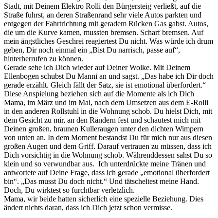
Stadt, mit Deinem Elektro Rolli den Bürgersteig verließt, auf die
Straße fuhrst, an deren Straßenrand sehr viele Autos parkten und
entgegen der Fahrtrichtung mit geradem Rücken Gas gabst. Autos,
die um die Kurve kamen, mussten bremsen. Scharf bremsen. Auf
mein ängstliches Geschrei reagiertest Du nicht. Was würde ich drum
geben, Dir noch einmal ein „Bist Du narrisch, passe auf“,
hinterherrufen zu können.
Gerade sehe ich Dich wieder auf Deiner Wolke. Mit Deinem
Ellenbogen schubst Du Manni an und sagst. „Das habe ich Dir doch
gerade erzählt. Gleich fällt der Satz, sie ist emotional überfordert.“
Diese Anspielung beziehen sich auf die Momente als ich Dich
Mama, im März und im Mai, nach dem Umsetzen aus dem E-Rolli
in den anderen Rollstuhl in die Wohnung schob. Du hielst Dich, mit
dem Gesicht zu mir, an den Rändern fest und schautest mich mit
Deinen großen, braunen Kulleraugen unter den dichten Wimpern
von unten an. In dem Moment bestandst Du für mich nur aus diesen
großen Augen und dem Griff. Darauf vertrauen zu müssen, dass ich
Dich vorsichtig in die Wohnung schob. Währenddessen sahst Du so
klein und so verwundbar aus. Ich unterdrückte meine Tränen und
antwortete auf Deine Frage, dass ich gerade „emotional überfordert
bin“. „Das musst Du doch nicht.“ Und tätscheltest meine Hand.
Doch, Du wirktest so furchtbar verletzlich.
Mama, wir beide hatten sicherlich eine spezielle Beziehung. Dies
ändert nichts daran, dass ich Dich jetzt schon vermisse.