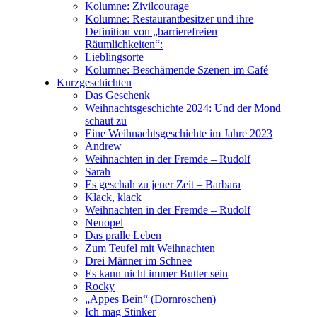
Kolumne: Zivilcourage
Kolumne: Restaurantbesitzer und ihre
Definition von „barrierefreien
Räumlichkeiten“:
Lieblingsorte
Kolumne: Beschämende Szenen im Café
Kurzgeschichten
Das Geschenk
Weihnachtsgeschichte 2024: Und der Mond
schaut zu
Eine Weihnachtsgeschichte im Jahre 2023
Andrew
Weihnachten in der Fremde – Rudolf
Sarah
Es geschah zu jener Zeit – Barbara
Klack, klack
Weihnachten in der Fremde – Rudolf
Neuopel
Das pralle Leben
Zum Teufel mit Weihnachten
Drei Männer im Schnee
Es kann nicht immer Butter sein
Rocky
„Appes Bein“ (Dornröschen)
Ich mag Stinker