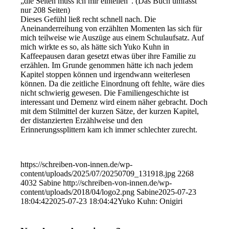
„die Seiten muss ich mir einteilen“. (Das Buch umfasst
nur 208 Seiten)
Dieses Gefühl ließ recht schnell nach. Die
Aneinanderreihung von erzählten Momenten las sich für
mich teilweise wie Auszüge aus einem Schulaufsatz. Auf
mich wirkte es so, als hätte sich Yuko Kuhn in
Kaffeepausen daran gesetzt etwas über ihre Familie zu
erzählen. Im Grunde genommen hätte ich nach jedem
Kapitel stoppen können und irgendwann weiterlesen
können. Da die zeitliche Einordnung oft fehlte, wäre dies
nicht schwierig gewesen. Die Familiengeschichte ist
interessant und Demenz wird einem näher gebracht. Doch
mit dem Stilmittel der kurzen Sätze, der kurzen Kapitel,
der distanzierten Erzählweise und den
Erinnerungssplittern kam ich immer schlechter zurecht.
https://schreiben-von-innen.de/wp-
content/uploads/2025/07/20250709_131918.jpg
2268
4032
Sabine
http://schreiben-von-innen.de/wp-
content/uploads/2018/04/logo2.png
Sabine
2025-07-23
18:04:42
2025-07-23 18:04:42
Yuko Kuhn: Onigiri