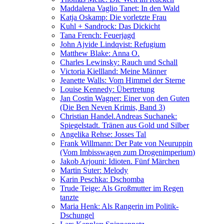
Maddalena Vaglio Tanet: In den Wald
Katja Oskamp: Die vorletzte Frau
Kuhl + Sandrock: Das Dickicht
Tana French: Feuerjagd
John Ajvide Lindqvist: Refugium
Matthew Blake: Anna O.
Charles Lewinsky: Rauch und Schall
Victoria Kiellland: Meine Männer
Jeanette Walls: Vom Himmel der Sterne
Louise Kennedy: Übertretung
Jan Costin Wagner: Einer von den Guten
(Die Ben Neven Krimis, Band 3)
Christian Handel.Andreas Suchanek:
Spiegelstadt. Tränen aus Gold und Silber
Angelika Rehse: Josses Tal
Frank Willmann: Der Pate von Neuruppin
(Vom Imbisswagen zum Drogenimperium)
Jakob Arjouni: Idioten. Fünf Märchen
Martin Suter: Melody
Karin Peschka: Dschomba
Trude Teige: Als Großmutter im Regen
tanzte
Maria Henk: Als Rangerin im Politik-
Dschungel