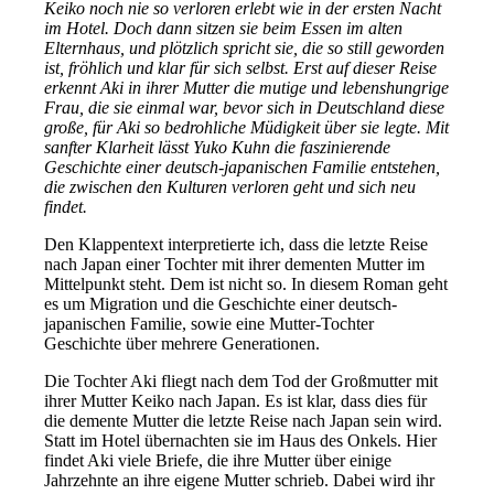
Keiko noch nie so verloren erlebt wie in der ersten Nacht
im Hotel. Doch dann sitzen sie beim Essen im alten
Elternhaus, und plötzlich spricht sie, die so still geworden
ist, fröhlich und klar für sich selbst. Erst auf dieser Reise
erkennt Aki in ihrer Mutter die mutige und lebenshungrige
Frau, die sie einmal war, bevor sich in Deutschland diese
große, für Aki so bedrohliche Müdigkeit über sie legte. Mit
sanfter Klarheit lässt Yuko Kuhn die faszinierende
Geschichte einer deutsch-japanischen Familie entstehen,
die zwischen den Kulturen verloren geht und sich neu
findet.
Den Klappentext interpretierte ich, dass die letzte Reise
nach Japan einer Tochter mit ihrer dementen Mutter im
Mittelpunkt steht. Dem ist nicht so. In diesem Roman geht
es um Migration und die Geschichte einer deutsch-
japanischen Familie, sowie eine Mutter-Tochter
Geschichte über mehrere Generationen.
Die Tochter Aki fliegt nach dem Tod der Großmutter mit
ihrer Mutter Keiko nach Japan. Es ist klar, dass dies für
die demente Mutter die letzte Reise nach Japan sein wird.
Statt im Hotel übernachten sie im Haus des Onkels. Hier
findet Aki viele Briefe, die ihre Mutter über einige
Jahrzehnte an ihre eigene Mutter schrieb. Dabei wird ihr