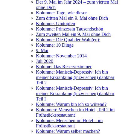
Der 9. Mai im Jahr 2024 – zum vierten Mal
ohne Dich
Kolumne: Tage, wie dieser
Zum dritten Mal ein 9. Mai ohne Dich
Kolumne: Umtopfen
Kolumne: Prinzessin Tausendschön
Zum zweiten Mal ein 9. Mai ohne Dich
Kolumne: Die Qual der Wahl(en):
Kolumne: 10 Dinge
9. Mai
Kolumne: November 2014
Juli 2020
Kolume: Das Reservezimmer
Kolumne: Manisch-Depressiv: Ich bin
meiner Erkrankung (inzwischen) dankbar
Teil 2
Kolumne: Manisch-Depressiv: Ich bin
meiner Erkrankung (inzwischen) dankbar
Teil I
Kolumne: Warum bin ich so wütend?
Kolumnen: Menschen im Hotel, Teil 2 im
Frühstücksrestaurant
Kolumne: Menschen im Hotel – im
Frühstücksrestaurant
Kolumne: Warum selber machen?