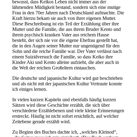
bewusst, dass Keikos Leben nicht immer aus der
lähmenden Müdigkeit bestand, sondern sich eine mutige
Frau in den 70er Jahren nach Deutschland aufmachte. Die
Kraft hierzu bekam sie auch von ihrer eigenen Mutter.
Diese Beschreibung ist ein Teil der Erzählung über ihre
Mutter und die Familie, die aus ihrem Bruder Kento und
ihrem psychisch kranken Vater aus reichem Hause
besteht, der sich nie vor die eigene Ehefrau gestellt hat,
die in den Augen seiner Mutter nur ungenügend für den
Sohn und die reiche Familie war. Der Vater verlässt nach
einem Suizidversuch die Familie, so dass Keiko ihre
Kinder Aki und Kento alleine aufzieht, die aber auch in
die Welt der reichen Großeltern eintauchen.
Die deutsche und japanische Kultur wird gut beschrieben
und als nicht mit der japanischen Kultur Vertraute konnte
ich einiges lernen.
In vielen kurzen Kapiteln und ebenfalls häufig kurzen
Sätzen wird diese Geschichte erzählt, die sich über
verschiedene Erzählebenen und viele kleine Erinnerungen
erstreckt. Häufig ist nicht sofort ersichtlich, auf welcher
Zeitebene gerade erzählt wird.
Zu Beginn des Buches dachte ich, „welches Kleinod“,