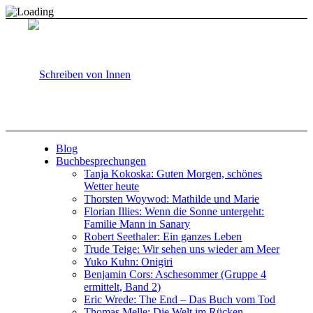
Blog
Buchbesprechungen
Tanja Kokoska: Guten Morgen, schönes
Wetter heute
Thorsten Woywod: Mathilde und Marie
Florian Illies: Wenn die Sonne untergeht:
Familie Mann in Sanary
Robert Seethaler: Ein ganzes Leben
Trude Teige: Wir sehen uns wieder am Meer
Yuko Kuhn: Onigiri
Benjamin Cors: Aschesommer (Gruppe 4
ermittelt, Band 2)
Eric Wrede: The End – Das Buch vom Tod
Thomas Melle: Die Welt im Rücken