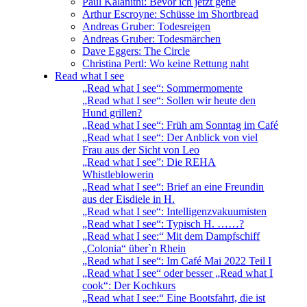
Paul Kalanithi: Bevor ich jetzt gehe
Arthur Escroyne: Schüsse im Shortbread
Andreas Gruber: Todesreigen
Andreas Gruber: Todesmärchen
Dave Eggers: The Circle
Christina Pertl: Wo keine Rettung naht
Read what I see
„Read what I see“: Sommermomente
„Read what I see“: Sollen wir heute den
Hund grillen?
„Read what I see“: Früh am Sonntag im Café
„Read what I see“: Der Anblick von viel
Frau aus der Sicht von Leo
„Read what I see”: Die REHA
Whistleblowerin
„Read what I see“: Brief an eine Freundin
aus der Eisdiele in H.
„Read what I see“: Intelligenzvakuumisten
„Read what I see“: Typisch H. ……?
„Read what I see:“ Mit dem Dampfschiff
„Colonia“ über`n Rhein
„Read what I see“: Im Café Mai 2022 Teil I
„Read what I see“ oder besser „Read what I
cook“: Der Kochkurs
„Read what I see:“ Eine Bootsfahrt, die ist