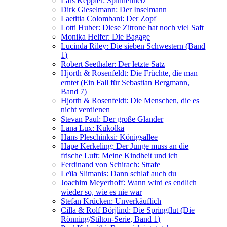
Lars Keppler: Spinnennetz
Dirk Gieselmann: Der Inselmann
Laetitia Colombani: Der Zopf
Lotti Huber: Diese Zitrone hat noch viel Saft
Monika Helfer: Die Bagage
Lucinda Riley: Die sieben Schwestern (Band
1)
Robert Seethaler: Der letzte Satz
Hjorth & Rosenfeldt: Die Früchte, die man
erntet (Ein Fall für Sebastian Bergmann,
Band 7)
Hjorth & Rosenfeldt: Die Menschen, die es
nicht verdienen
Stevan Paul: Der große Glander
Lana Lux: Kukolka
Hans Pleschinksi: Königsallee
Hape Kerkeling: Der Junge muss an die
frische Luft: Meine Kindheit und ich
Ferdinand von Schirach: Strafe
Leïla Slimanis: Dann schlaf auch du
Joachim Meyerhoff: Wann wird es endlich
wieder so, wie es nie war
Stefan Krücken: Unverkäuflich
Cilla & Rolf Börjlind: Die Springflut (Die
Rönning/Stilton-Serie, Band 1)