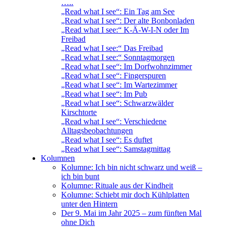
…..
„Read what I see“: Ein Tag am See
„Read what I see“: Der alte Bonbonladen
„Read what I see:“ K-Ä-W-I-N oder Im
Freibad
„Read what I see:“ Das Freibad
„Read what I see:“ Sonntagmorgen
„Read what I see“: Im Dorfwohnzimmer
„Read what I see“: Fingerspuren
„Read what I see“: Im Wartezimmer
„Read what I see“: Im Pub
„Read what I see“: Schwarzwälder
Kirschtorte
„Read what I see“: Verschiedene
Alltagsbeobachtungen
„Read what I see“: Es duftet
„Read what I see“: Samstagmittag
Kolumnen
Kolumne: Ich bin nicht schwarz und weiß –
ich bin bunt
Kolumne: Rituale aus der Kindheit
Kolumne: Schiebt mir doch Kühlplatten
unter den Hintern
Der 9. Mai im Jahr 2025 – zum fünften Mal
ohne Dich