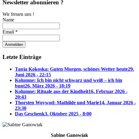
Newsletter abonnieren ?
Wir freuen uns !
Name
Email *
Letzte Einträge
Tanja Kokoska: Guten Morgen, schönes Wetter heute
29.
Juni 2026 - 22:15
Kolumne: Ich bin nicht schwarz und weiß – ich bin
bunt
26. März 2026 - 18:19
Kolumne: Rituale aus der Kindheit
16. Februar 2026 -
20:43
Thorsten Woywod: Mathilde und Marie
14. Januar 2026 -
23:30
Das Geschenk
3. Oktober 2025 - 8:00
Sabine Ganowiak