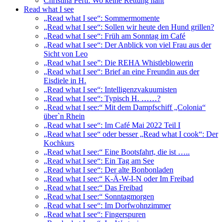
Christina Pertl: Wo keine Rettung naht
Read what I see
„Read what I see“: Sommermomente
„Read what I see“: Sollen wir heute den Hund grillen?
„Read what I see“: Früh am Sonntag im Café
„Read what I see“: Der Anblick von viel Frau aus der
Sicht von Leo
„Read what I see”: Die REHA Whistleblowerin
„Read what I see“: Brief an eine Freundin aus der
Eisdiele in H.
„Read what I see“: Intelligenzvakuumisten
„Read what I see“: Typisch H. ……?
„Read what I see:“ Mit dem Dampfschiff „Colonia“
über`n Rhein
„Read what I see“: Im Café Mai 2022 Teil I
„Read what I see“ oder besser „Read what I cook“: Der
Kochkurs
„Read what I see:“ Eine Bootsfahrt, die ist …..
„Read what I see“: Ein Tag am See
„Read what I see“: Der alte Bonbonladen
„Read what I see:“ K-Ä-W-I-N oder Im Freibad
„Read what I see:“ Das Freibad
„Read what I see:“ Sonntagmorgen
„Read what I see“: Im Dorfwohnzimmer
„Read what I see“: Fingerspuren