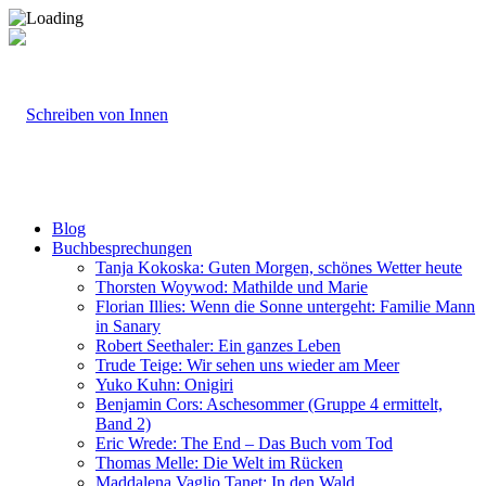
Blog
Buchbesprechungen
Tanja Kokoska: Guten Morgen, schönes Wetter heute
Thorsten Woywod: Mathilde und Marie
Florian Illies: Wenn die Sonne untergeht: Familie Mann
in Sanary
Robert Seethaler: Ein ganzes Leben
Trude Teige: Wir sehen uns wieder am Meer
Yuko Kuhn: Onigiri
Benjamin Cors: Aschesommer (Gruppe 4 ermittelt,
Band 2)
Eric Wrede: The End – Das Buch vom Tod
Thomas Melle: Die Welt im Rücken
Maddalena Vaglio Tanet: In den Wald