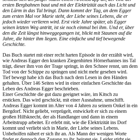
ersten Bergbahnen baut und mit der Elektrizität auch das Licht und
den Lärm in das Tal bringt. Dann kommt der Tag, an dem Egger
zum ersten Mal vor Marie steht, der Liebe seines Lebens, die er
jedoch wieder verlieren wird. Erst viele Jahre später, als Egger
seinen letzten Weg antritt, ist sie noch einmal bei ihm. Und er, über
den die Zeit längst hinweggegangen ist, blickt mit Staunen auf die
Jahre, die hinter ihm liegen. Eine einfache und tief bewegende
Geschichte.
Das Buch startet mit einer recht harten Episode in der erzählt wird,
wie Andreas Egger den kranken Ziegenhirten Hörnerhannes ins Tal
trägt, dieser ihm von der Trage springt, in den Schnee rennt, um dem
Tod von der Schippe zu springen und nicht mehr gesehen wird.
Tief bewegt habe ich das Buch nach dem Lesen in den Händen
gehalten. Über 146 Seiten wird in einer einfachen Geschichte das
Leben des Andreas Egger beschrieben.
Einer Geschichte die gut dazu geeignet wäre, im Kitsch zu
ersticken. Das wird geschickt, mit einer Ausnahme, umschifft.
Andreas Egger kommt im Alter von 4 Jahren zu seinem Onkel in ein
Bergdorf. Nicht geliebt, verprügelt, entwickelt er sich zu einem
großen Hilfsknecht, der als Handlanger und dann in einem
Arbeitstrupp arbeitet. Er erlebt mit, wie die Elektrizität ins Dorf
kommt und verliebt sich in Marie, der Liebe seines Lebens.
Unbeholfen nähert er sich ihr an. Als Mann der wenigen Worte
findet er dennoch den Zugang zu ihr, heiratet sie. Leider stirbt sie