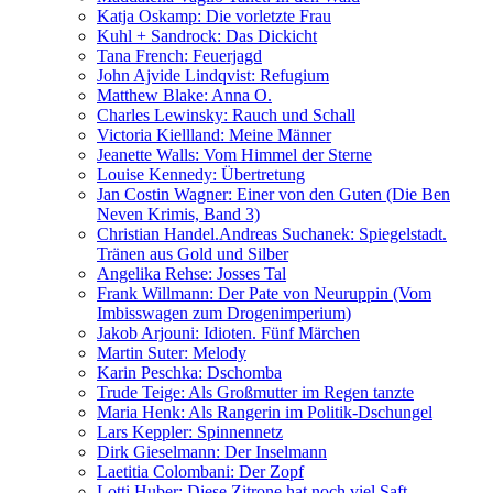
Katja Oskamp: Die vorletzte Frau
Kuhl + Sandrock: Das Dickicht
Tana French: Feuerjagd
John Ajvide Lindqvist: Refugium
Matthew Blake: Anna O.
Charles Lewinsky: Rauch und Schall
Victoria Kiellland: Meine Männer
Jeanette Walls: Vom Himmel der Sterne
Louise Kennedy: Übertretung
Jan Costin Wagner: Einer von den Guten (Die Ben
Neven Krimis, Band 3)
Christian Handel.Andreas Suchanek: Spiegelstadt.
Tränen aus Gold und Silber
Angelika Rehse: Josses Tal
Frank Willmann: Der Pate von Neuruppin (Vom
Imbisswagen zum Drogenimperium)
Jakob Arjouni: Idioten. Fünf Märchen
Martin Suter: Melody
Karin Peschka: Dschomba
Trude Teige: Als Großmutter im Regen tanzte
Maria Henk: Als Rangerin im Politik-Dschungel
Lars Keppler: Spinnennetz
Dirk Gieselmann: Der Inselmann
Laetitia Colombani: Der Zopf
Lotti Huber: Diese Zitrone hat noch viel Saft