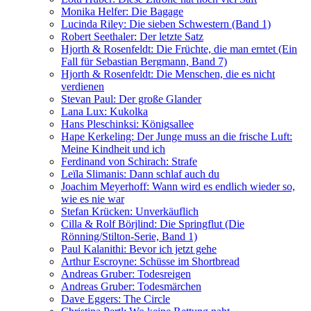
Monika Helfer: Die Bagage
Lucinda Riley: Die sieben Schwestern (Band 1)
Robert Seethaler: Der letzte Satz
Hjorth & Rosenfeldt: Die Früchte, die man erntet (Ein
Fall für Sebastian Bergmann, Band 7)
Hjorth & Rosenfeldt: Die Menschen, die es nicht
verdienen
Stevan Paul: Der große Glander
Lana Lux: Kukolka
Hans Pleschinksi: Königsallee
Hape Kerkeling: Der Junge muss an die frische Luft:
Meine Kindheit und ich
Ferdinand von Schirach: Strafe
Leïla Slimanis: Dann schlaf auch du
Joachim Meyerhoff: Wann wird es endlich wieder so,
wie es nie war
Stefan Krücken: Unverkäuflich
Cilla & Rolf Börjlind: Die Springflut (Die
Rönning/Stilton-Serie, Band 1)
Paul Kalanithi: Bevor ich jetzt gehe
Arthur Escroyne: Schüsse im Shortbread
Andreas Gruber: Todesreigen
Andreas Gruber: Todesmärchen
Dave Eggers: The Circle