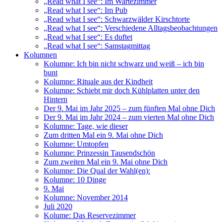
„Read what I see“: Im Wartezimmer
„Read what I see“: Im Pub
„Read what I see“: Schwarzwälder Kirschtorte
„Read what I see“: Verschiedene Alltagsbeobachtungen
„Read what I see“: Es duftet
„Read what I see“: Samstagmittag
Kolumnen
Kolumne: Ich bin nicht schwarz und weiß – ich bin
bunt
Kolumne: Rituale aus der Kindheit
Kolumne: Schiebt mir doch Kühlplatten unter den
Hintern
Der 9. Mai im Jahr 2025 – zum fünften Mal ohne Dich
Der 9. Mai im Jahr 2024 – zum vierten Mal ohne Dich
Kolumne: Tage, wie dieser
Zum dritten Mal ein 9. Mai ohne Dich
Kolumne: Umtopfen
Kolumne: Prinzessin Tausendschön
Zum zweiten Mal ein 9. Mai ohne Dich
Kolumne: Die Qual der Wahl(en):
Kolumne: 10 Dinge
9. Mai
Kolumne: November 2014
Juli 2020
Kolume: Das Reservezimmer