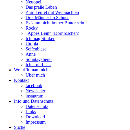
Neuopel
Das pralle Leben
Zum Teufel mit Weihnachten
Drei Männer im Schnee
Es kann nicht immer Butter sein
Rocky
„Appes Bein“ (Dornröschen)
Ich mag Stinker
Utopia
Seifenblase
Anne
Sonntagabend
Ich – und …..
Wo trifft man mich
Über mich
Kontakt
facebook
Newsletter
instagram
Info und Datenschutz
Datenschutz
Links
Download
Impressum
Suche