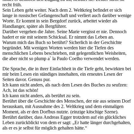
recht früh.
Sein Leben geht weiter. Nach dem 2. Weltkrieg befindet er sich
lange in russischer Gefangenschaft und verliert auch darüber wenige
Worte. Er kommt in sein Bergdorf zurück, arbeitet wieder als
Handlanger, später als Bergführer.
Darüber vergehen die Jahre. Seine Marie vergisst er nie. Dennoch
hadert er nie mit seinem Schicksal. Er nimmt das Leben an.
Warum mich das Buch so berührt? Sicherlich in der Geschichte
begründet. Mit wenigen Worten werden hier die Tiefen des
menschlichen Lebens beschrieben, mit gelegentlichen Weisheiten,
die aber nicht so plump a` la Paulo Coelho verwendet werden.
Die Sprache, die in ihrer Einfachheit in die Tiefe geht, bewirkten bei
mir beim Lesen ein ständiges innehalten, ein erneutes Lesen der
Seiten davor. Genuss pur.
Ich kann nicht anders, als nach dem Lesen des Buches zu seufzen:
Ach, ist das schön!
Ich kann nicht anders, als berührt zu sein.
Berührt über die Geschichte des Menschen, der nie aus seinem Dorf
herauskam, mit Ausnahme des 2. Weltkrieg und dem einmaligen
Moment, als er den Dorfbus nutzte. (einzige kitschige Szene).
Berührt darüber, dass Andreas Egger trotzdem auf ein glückliches
Leben zurückblickt von dem er sagt: „Er hatte länger durchgehalten,
als er es je selbst für möglich gehalten hätte.“