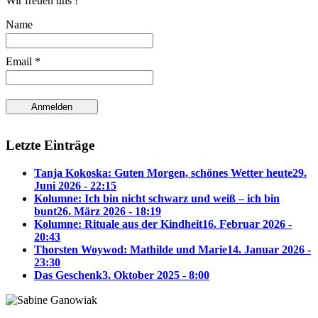
Wir freuen uns !
Name
Email *
Letzte Einträge
Tanja Kokoska: Guten Morgen, schönes Wetter heute
29.
Juni 2026 - 22:15
Kolumne: Ich bin nicht schwarz und weiß – ich bin
bunt
26. März 2026 - 18:19
Kolumne: Rituale aus der Kindheit
16. Februar 2026 -
20:43
Thorsten Woywod: Mathilde und Marie
14. Januar 2026 -
23:30
Das Geschenk
3. Oktober 2025 - 8:00