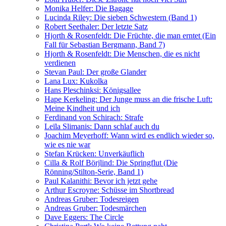
Monika Helfer: Die Bagage
Lucinda Riley: Die sieben Schwestern (Band 1)
Robert Seethaler: Der letzte Satz
Hjorth & Rosenfeldt: Die Früchte, die man erntet (Ein
Fall für Sebastian Bergmann, Band 7)
Hjorth & Rosenfeldt: Die Menschen, die es nicht
verdienen
Stevan Paul: Der große Glander
Lana Lux: Kukolka
Hans Pleschinksi: Königsallee
Hape Kerkeling: Der Junge muss an die frische Luft:
Meine Kindheit und ich
Ferdinand von Schirach: Strafe
Leïla Slimanis: Dann schlaf auch du
Joachim Meyerhoff: Wann wird es endlich wieder so,
wie es nie war
Stefan Krücken: Unverkäuflich
Cilla & Rolf Börjlind: Die Springflut (Die
Rönning/Stilton-Serie, Band 1)
Paul Kalanithi: Bevor ich jetzt gehe
Arthur Escroyne: Schüsse im Shortbread
Andreas Gruber: Todesreigen
Andreas Gruber: Todesmärchen
Dave Eggers: The Circle