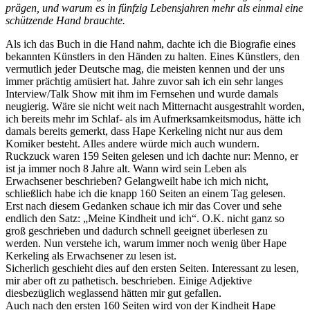
prägen, und warum es in fünfzig Lebensjahren mehr als einmal eine
schützende Hand brauchte.
Als ich das Buch in die Hand nahm, dachte ich die Biografie eines
bekannten Künstlers in den Händen zu
halten. Eines
Künstlers, den
vermutlich jeder Deutsche mag, die meisten kennen und der uns
immer prächtig amüsiert hat. Jahre zuvor sah ich ein sehr langes
Interview/Talk Show mit ihm im Fernsehen und wurde damals
neugierig. Wäre sie nicht weit nach Mitternacht ausgestrahlt worden,
ich bereits mehr im Schlaf- als im Aufmerksamkeitsmodus, hätte ich
damals bereits gemerkt, dass Hape Kerkeling nicht nur aus dem
Komiker besteht. Alles andere würde mich auch wundern.
Ruckzuck waren 159 Seiten gelesen und ich dachte nur: Menno, er
ist ja immer noch 8 Jahre alt. Wann wird sein Leben als
Erwachsener beschrieben? Gelangweilt habe ich mich nicht,
schließlich habe ich die knapp 160 Seiten an einem Tag gelesen.
Erst nach diesem Gedanken schaue ich mir das Cover und sehe
endlich den Satz: „Meine Kindheit und ich“. O.K. nicht ganz so
groß geschrieben und dadurch schnell geeignet überlesen zu
werden. Nun verstehe ich, warum immer noch wenig über Hape
Kerkeling als Erwachsener zu lesen ist.
Sicherlich geschieht dies auf den ersten Seiten. Interessant zu lesen,
mir aber oft zu pathetisch. beschrieben. Einige Adjektive
diesbezüglich weglassend hätten mir gut gefallen.
Auch nach den ersten 160 Seiten wird von der Kindheit Hape