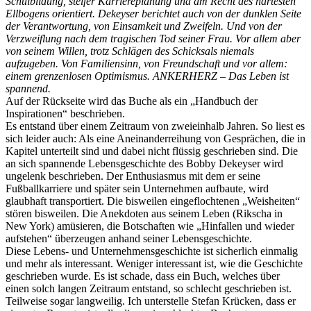
Schulbildung, steifer Karriereplanung und am Recht des härtesten
Ellbogens orientiert. Dekeyser berichtet auch von der dunklen Seite
der Verantwortung, von Einsamkeit und Zweifeln. Und von der
Verzweiflung nach dem tragischen Tod seiner Frau. Vor allem aber
von seinem Willen, trotz Schlägen des Schicksals niemals
aufzugeben. Von Familiensinn, von Freundschaft und vor allem:
einem grenzenlosen Optimismus. ANKERHERZ – Das Leben ist
spannend.
Auf der Rückseite wird das Buche als ein „Handbuch der
Inspirationen“ beschrieben.
Es entstand über einem Zeitraum von zweieinhalb Jahren. So liest es
sich leider auch: Als eine Aneinanderreihung von Gesprächen, die in
Kapitel unterteilt sind und dabei nicht flüssig geschrieben sind. Die
an sich spannende Lebensgeschichte des Bobby Dekeyser wird
ungelenk beschrieben. Der Enthusiasmus mit dem er seine
Fußballkarriere und später sein Unternehmen aufbaute, wird
glaubhaft transportiert. Die bisweilen eingeflochtenen „Weisheiten“
stören bisweilen. Die Anekdoten aus seinem Leben (Rikscha in
New York) amüsieren, die Botschaften wie „Hinfallen und wieder
aufstehen“ überzeugen anhand seiner Lebensgeschichte.
Diese Lebens- und Unternehmensgeschichte ist sicherlich einmalig
und mehr als interessant. Weniger interessant ist, wie die Geschichte
geschrieben wurde. Es ist schade, dass ein Buch, welches über
einen solch langen Zeitraum entstand, so schlecht geschrieben ist.
Teilweise sogar langweilig. Ich unterstelle Stefan Krücken, dass er