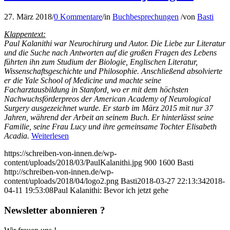
27. März 2018
/
0 Kommentare
/
in
Buchbesprechungen
/
von
Basti
Klappentext:
Paul Kalanithi war Neurochirurg und Autor. Die Liebe zur Literatur
und die Suche nach Antworten auf die großen Fragen des Lebens
führten ihn zum Studium der Biologie, Englischen Literatur,
Wissenschaftsgeschichte und Philosophie. Anschließend absolvierte
er die Yale School of Medicine und machte seine
Facharztausbildung in Stanford, wo er mit dem höchsten
Nachwuchsförderpreos der American Academy of Neurological
Surgery ausgezeichnet wurde. Er starb im März 2015 mit nur 37
Jahren, während der Arbeit an seinem Buch. Er hinterlässt seine
Familie, seine Frau Lucy und ihre gemeinsame Tochter Elisabeth
Acadia.
Weiterlesen
https://schreiben-von-innen.de/wp-
content/uploads/2018/03/PaulKalanithi.jpg
900
1600
Basti
http://schreiben-von-innen.de/wp-
content/uploads/2018/04/logo2.png
Basti
2018-03-27 22:13:34
2018-
04-11 19:53:08
Paul Kalanithi: Bevor ich jetzt gehe
Newsletter abonnieren ?