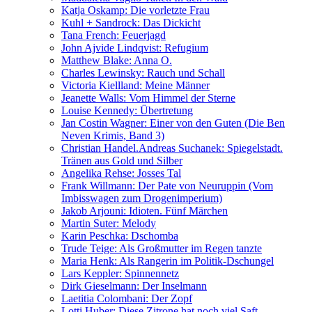
Katja Oskamp: Die vorletzte Frau
Kuhl + Sandrock: Das Dickicht
Tana French: Feuerjagd
John Ajvide Lindqvist: Refugium
Matthew Blake: Anna O.
Charles Lewinsky: Rauch und Schall
Victoria Kiellland: Meine Männer
Jeanette Walls: Vom Himmel der Sterne
Louise Kennedy: Übertretung
Jan Costin Wagner: Einer von den Guten (Die Ben
Neven Krimis, Band 3)
Christian Handel.Andreas Suchanek: Spiegelstadt.
Tränen aus Gold und Silber
Angelika Rehse: Josses Tal
Frank Willmann: Der Pate von Neuruppin (Vom
Imbisswagen zum Drogenimperium)
Jakob Arjouni: Idioten. Fünf Märchen
Martin Suter: Melody
Karin Peschka: Dschomba
Trude Teige: Als Großmutter im Regen tanzte
Maria Henk: Als Rangerin im Politik-Dschungel
Lars Keppler: Spinnennetz
Dirk Gieselmann: Der Inselmann
Laetitia Colombani: Der Zopf
Lotti Huber: Diese Zitrone hat noch viel Saft