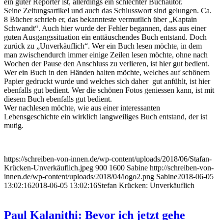
ein guter Reporter ist, allerdings ein schlechter Buchautor.
Seine Zeitungsartikel und auch das Schlusswort sind gelungen. Ca.
8 Bücher schrieb er, das bekannteste vermutlich über „Kaptain
Schwandt“. Auch hier wurde der Fehler begannen, dass aus einer
guten Ausgangssituation ein enttäuschendes Buch entstand. Doch
zurück zu „Unverkäuflich“. Wer ein Buch lesen möchte, in dem
man zwischendurch immer einige Zeilen lesen möchte, ohne nach
Wochen der Pause den Anschluss zu verlieren, ist hier gut bedient.
Wer ein Buch in den Händen halten möchte, welches auf schönem
Papier gedruckt wurde und welches sich daher gut anfühlt, ist hier
ebenfalls gut bedient. Wer die schönen Fotos geniessen kann, ist mit
diesem Buch ebenfalls gut bedient.
Wer nachlesen möchte, wie aus einer interessanten
Lebensgeschichte ein wirklich langweiliges Buch entstand, der ist
mutig.
https://schreiben-von-innen.de/wp-content/uploads/2018/06/Stafan-
Krücken-Unverkäuflich.jpeg
900
1600
Sabine
http://schreiben-von-
innen.de/wp-content/uploads/2018/04/logo2.png
Sabine
2018-06-05
13:02:16
2018-06-05 13:02:16
Stefan Krücken: Unverkäuflich
Paul Kalanithi: Bevor ich jetzt gehe