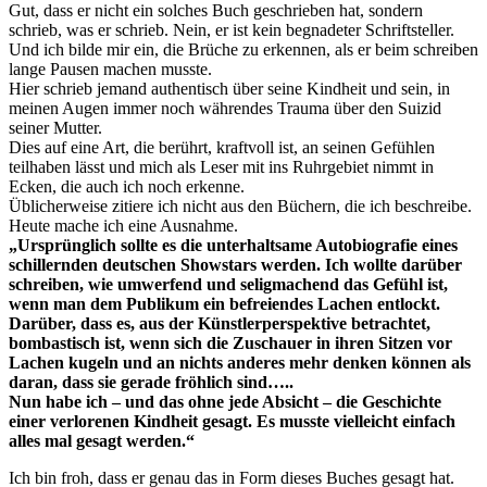
Gut, dass er nicht ein solches Buch geschrieben hat, sondern
schrieb, was er schrieb. Nein, er ist kein begnadeter Schriftsteller.
Und ich bilde mir ein, die Brüche zu erkennen, als er beim schreiben
lange Pausen machen musste.
Hier schrieb jemand authentisch über seine Kindheit und sein, in
meinen Augen immer noch währendes Trauma über den Suizid
seiner Mutter.
Dies auf eine Art, die berührt, kraftvoll ist, an seinen Gefühlen
teilhaben lässt und mich als Leser mit ins Ruhrgebiet nimmt in
Ecken, die auch ich noch erkenne.
Üblicherweise zitiere ich nicht aus den Büchern, die ich beschreibe.
Heute mache ich eine Ausnahme.
„Ursprünglich sollte es die unterhaltsame Autobiografie eines
schillernden deutschen Showstars werden. Ich wollte darüber
schreiben, wie umwerfend und seligmachend das Gefühl ist,
wenn man dem Publikum ein befreiendes Lachen entlockt.
Darüber, dass es, aus der Künstlerperspektive betrachtet,
bombastisch ist, wenn sich die Zuschauer in ihren Sitzen vor
Lachen kugeln und an nichts anderes mehr denken können als
daran, dass sie gerade fröhlich sind…..
Nun habe ich – und das ohne jede Absicht – die Geschichte
einer verlorenen Kindheit gesagt. Es musste vielleicht einfach
alles mal gesagt werden.“
Ich bin froh, dass er genau das in Form dieses Buches gesagt hat.