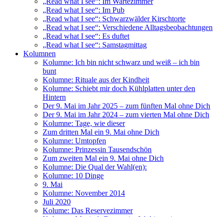
„Read what I see“: Im Wartezimmer
„Read what I see“: Im Pub
„Read what I see“: Schwarzwälder Kirschtorte
„Read what I see“: Verschiedene Alltagsbeobachtungen
„Read what I see“: Es duftet
„Read what I see“: Samstagmittag
Kolumnen
Kolumne: Ich bin nicht schwarz und weiß – ich bin
bunt
Kolumne: Rituale aus der Kindheit
Kolumne: Schiebt mir doch Kühlplatten unter den
Hintern
Der 9. Mai im Jahr 2025 – zum fünften Mal ohne Dich
Der 9. Mai im Jahr 2024 – zum vierten Mal ohne Dich
Kolumne: Tage, wie dieser
Zum dritten Mal ein 9. Mai ohne Dich
Kolumne: Umtopfen
Kolumne: Prinzessin Tausendschön
Zum zweiten Mal ein 9. Mai ohne Dich
Kolumne: Die Qual der Wahl(en):
Kolumne: 10 Dinge
9. Mai
Kolumne: November 2014
Juli 2020
Kolume: Das Reservezimmer