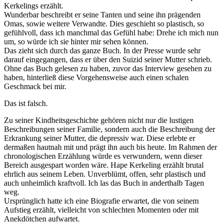
Kerkelings erzählt.
Wunderbar beschreibt er seine Tanten und seine ihn prägenden
Omas, sowie weitere Verwandte. Dies geschieht so plastisch, so
gefühlvoll, dass ich manchmal das Gefühl habe: Drehe ich mich nun
um, so würde ich sie hinter mir sehen können.
Das zieht sich durch das ganze Buch. In der Presse wurde sehr
darauf eingegangen, dass er über den Suizid seiner Mutter schrieb.
Ohne das Buch gelesen zu haben, zuvor das Interview gesehen zu
haben, hinterließ diese Vorgehensweise auch einen schalen
Geschmack bei mir.
Das ist falsch.
Zu seiner Kindheitsgeschichte gehören nicht nur die lustigen
Beschreibungen seiner Familie, sondern auch die Beschreibung der
Erkrankung seiner Mutter, die depressiv war. Diese erlebte er
dermaßen hautnah mit und prägt ihn auch bis heute. Im Rahmen der
chronologischen Erzählung würde es verwundern, wenn dieser
Bereich ausgespart worden wäre. Hape Kerkeling erzählt brutal
ehrlich aus seinem Leben. Unverblümt, offen, sehr plastisch und
auch unheimlich kraftvoll. Ich las das Buch in anderthalb Tagen
weg.
Ursprünglich hatte ich eine Biografie erwartet, die von seinem
Aufstieg erzählt, vielleicht von schlechten Momenten oder mit
Anekdötchen aufwartet.