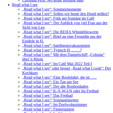
Christina Pertl: Wo keine Rettung naht
Read what I see
„Read what I see“: Sommermomente
„Read what I see“: Sollen wir heute den Hund grillen?
„Read what I see“: Früh am Sonntag im Café
„Read what I see“: Der Anblick von viel Frau aus der
Sicht von Leo
„Read what I see”: Die REHA Whistleblowerin
„Read what I see“: Brief an eine Freundin aus der
Eisdiele in H.
„Read what I see“: Intelligenzvakuumisten
„Read what I see“: Typisch H. ……?
„Read what I see:“ Mit dem Dampfschiff „Colonia“
über`n Rhein
„Read what I see“: Im Café Mai 2022 Teil I
„Read what I see“ oder besser „Read what I cook“: Der
Kochkurs
„Read what I see:“ Eine Bootsfahrt, die ist …..
„Read what I see“: Ein Tag am See
„Read what I see“: Der alte Bonbonladen
„Read what I see:“ K-Ä-W-I-N oder Im Freibad
„Read what I see:“ Das Freibad
„Read what I see:“ Sonntagmorgen
„Read what I see“: Im Dorfwohnzimmer
„Read what I see“: Fingerspuren