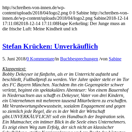
http://schreiben-von-innen.de/wp-
content/uploads/2018/04/logo2.png
0
0
Sabine
http://schreiben-von-
innen.de/wp-content/uploads/2018/04/logo2.png
Sabine
2018-12-14
17:11:08
2018-12-14 17:11:08
Hape Kerkeling: Der Junge muss an
die frische Luft: Meine Kindheit und ich
Stefan Krücken: Unverkäuflich
5. Juni 2018
/
0 Kommentare
/
in
Buchbesprechungen
/
von
Sabine
Klappentext:
Bobby Dekeyser ist fünfzehn, als er im Unterricht aufsteht und
beschließt, Fußballprofi zu werden. Vier Jahre später steht er im Tor
des FC Bayern München. Nachdem ihn ein Gegenspieler schwer
verletzt, beginnt ein spektakuläres Abenteuer: Von einem Bauernhof
in Niedersachsen aus schafft es Dekeyser, Vater von drei Kindern,
ein Unternehmen mit mehreren tausend Mitarbeitern zu erschaffen.
Mit Verantwortungsbewusstsein, sozialem Engagement und gegen
so ziemlich jede Regel, die es in der Welt der Wirtschaft
gibt.UNVERKÄUFLICH! soll ein Handbuch der Inspiration sein.
Ein Mutmacher, ein intimer Blick in die Seele eines Unternehmers.
Es zeigt einen Weg zum Erfolg, der sich nicht an klassischer