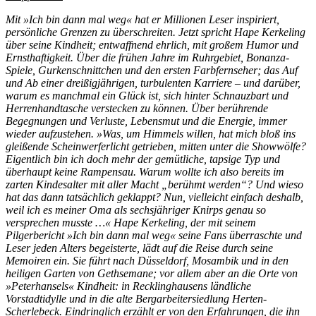
Mit »Ich bin dann mal weg« hat er Millionen Leser inspiriert,
persönliche Grenzen zu überschreiten. Jetzt spricht Hape Kerkeling
über seine Kindheit; entwaffnend ehrlich, mit großem Humor und
Ernsthaftigkeit. Über die frühen Jahre im Ruhrgebiet, Bonanza-
Spiele, Gurkenschnittchen und den ersten Farbfernseher; das Auf
und Ab einer dreißigjährigen, turbulenten Karriere – und darüber,
warum es manchmal ein Glück ist, sich hinter Schnauzbart und
Herrenhandtasche verstecken zu können. Über berührende
Begegnungen und Verluste, Lebensmut und die Energie, immer
wieder aufzustehen. »Was, um Himmels willen, hat mich bloß ins
gleißende Scheinwerferlicht getrieben, mitten unter die Showwölfe?
Eigentlich bin ich doch mehr der gemütliche, tapsige Typ und
überhaupt keine Rampensau. Warum wollte ich also bereits im
zarten Kindesalter mit aller Macht „berühmt werden“? Und wieso
hat das dann tatsächlich geklappt? Nun, vielleicht einfach deshalb,
weil ich es meiner Oma als sechsjähriger Knirps genau so
versprechen musste …« Hape Kerkeling, der mit seinem
Pilgerbericht »Ich bin dann mal weg« seine Fans überraschte und
Leser jeden Alters begeisterte, lädt auf die Reise durch seine
Memoiren ein. Sie führt nach Düsseldorf, Mosambik und in den
heiligen Garten von Gethsemane; vor allem aber an die Orte von
»Peterhansels« Kindheit: in Recklinghausens ländliche
Vorstadtidylle und in die alte Bergarbeitersiedlung Herten-
Scherlebeck. Eindringlich erzählt er von den Erfahrungen, die ihn