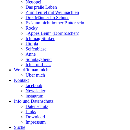
Neuopel
Das pralle Leben
Zum Teufel mit Weihnachten
Drei Männer im Schnee
Es kann nicht immer Butter sein
Rocky
„Appes Bein“ (Dornröschen)
Ich mag Stinker
Utopia
Seifenblase
Anne
Sonntagabend
Ich – und …..
Wo trifft man mich
Über mich
Kontakt
facebook
Newsletter
instagram
Info und Datenschutz
Datenschutz
Links
Download
Impressum
Suche