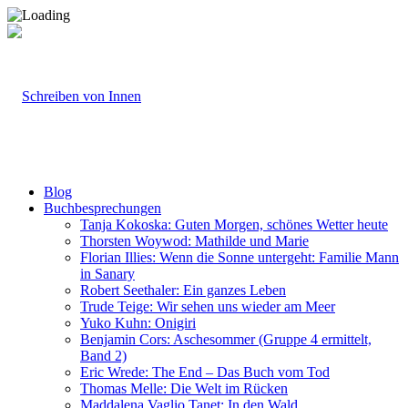
Blog
Buchbesprechungen
Tanja Kokoska: Guten Morgen, schönes Wetter heute
Thorsten Woywod: Mathilde und Marie
Florian Illies: Wenn die Sonne untergeht: Familie Mann
in Sanary
Robert Seethaler: Ein ganzes Leben
Trude Teige: Wir sehen uns wieder am Meer
Yuko Kuhn: Onigiri
Benjamin Cors: Aschesommer (Gruppe 4 ermittelt,
Band 2)
Eric Wrede: The End – Das Buch vom Tod
Thomas Melle: Die Welt im Rücken
Maddalena Vaglio Tanet: In den Wald