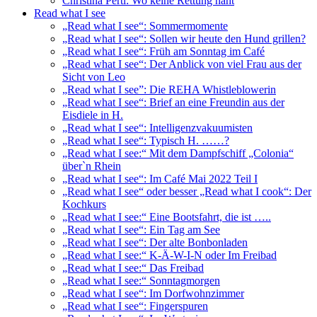
Christina Pertl: Wo keine Rettung naht
Read what I see
„Read what I see“: Sommermomente
„Read what I see“: Sollen wir heute den Hund grillen?
„Read what I see“: Früh am Sonntag im Café
„Read what I see“: Der Anblick von viel Frau aus der
Sicht von Leo
„Read what I see”: Die REHA Whistleblowerin
„Read what I see“: Brief an eine Freundin aus der
Eisdiele in H.
„Read what I see“: Intelligenzvakuumisten
„Read what I see“: Typisch H. ……?
„Read what I see:“ Mit dem Dampfschiff „Colonia“
über`n Rhein
„Read what I see“: Im Café Mai 2022 Teil I
„Read what I see“ oder besser „Read what I cook“: Der
Kochkurs
„Read what I see:“ Eine Bootsfahrt, die ist …..
„Read what I see“: Ein Tag am See
„Read what I see“: Der alte Bonbonladen
„Read what I see:“ K-Ä-W-I-N oder Im Freibad
„Read what I see:“ Das Freibad
„Read what I see:“ Sonntagmorgen
„Read what I see“: Im Dorfwohnzimmer
„Read what I see“: Fingerspuren