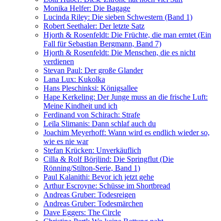
Monika Helfer: Die Bagage
Lucinda Riley: Die sieben Schwestern (Band 1)
Robert Seethaler: Der letzte Satz
Hjorth & Rosenfeldt: Die Früchte, die man erntet (Ein
Fall für Sebastian Bergmann, Band 7)
Hjorth & Rosenfeldt: Die Menschen, die es nicht
verdienen
Stevan Paul: Der große Glander
Lana Lux: Kukolka
Hans Pleschinksi: Königsallee
Hape Kerkeling: Der Junge muss an die frische Luft:
Meine Kindheit und ich
Ferdinand von Schirach: Strafe
Leïla Slimanis: Dann schlaf auch du
Joachim Meyerhoff: Wann wird es endlich wieder so,
wie es nie war
Stefan Krücken: Unverkäuflich
Cilla & Rolf Börjlind: Die Springflut (Die
Rönning/Stilton-Serie, Band 1)
Paul Kalanithi: Bevor ich jetzt gehe
Arthur Escroyne: Schüsse im Shortbread
Andreas Gruber: Todesreigen
Andreas Gruber: Todesmärchen
Dave Eggers: The Circle