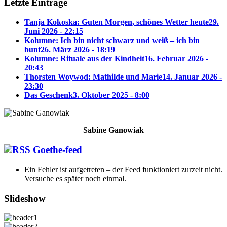
Letzte Einträge
Tanja Kokoska: Guten Morgen, schönes Wetter heute
29.
Juni 2026 - 22:15
Kolumne: Ich bin nicht schwarz und weiß – ich bin
bunt
26. März 2026 - 18:19
Kolumne: Rituale aus der Kindheit
16. Februar 2026 -
20:43
Thorsten Woywod: Mathilde und Marie
14. Januar 2026 -
23:30
Das Geschenk
3. Oktober 2025 - 8:00
Sabine Ganowiak
Goethe-feed
Ein Fehler ist aufgetreten – der Feed funktioniert zurzeit nicht.
Versuche es später noch einmal.
Slideshow