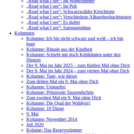
„Read what I see“: Im Wartezimmer
„Read what I see“: Im Pub
„Read what I see“: Schwarzwälder Kirschtorte
„Read what I see“: Verschiedene Alltagsbeobachtungen
„Read what I see“: Es duftet
„Read what I see“: Samstagmittag
Kolumnen
Kolumne: Ich bin nicht schwarz und weiß – ich bin
bunt
Kolumne: Rituale aus der Kindheit
Kolumne: Schiebt mir doch Kühlplatten unter den
Hintern
Der 9. Mai im Jahr 2025 – zum fünften Mal ohne Dich
Der 9. Mai im Jahr 2024 – zum vierten Mal ohne Dich
Kolumne: Tage, wie dieser
Zum dritten Mal ein 9. Mai ohne Dich
Kolumne: Umtopfen
Kolumne: Prinzessin Tausendschön
Zum zweiten Mal ein 9. Mai ohne Dich
Kolumne: Die Qual der Wahl(en):
Kolumne: 10 Dinge
9. Mai
Kolumne: November 2014
Juli 2020
Kolume: Das Reservezimmer