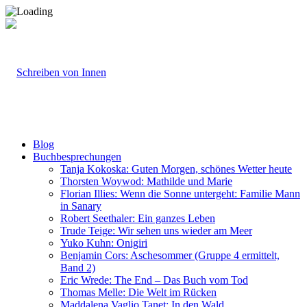
Blog
Buchbesprechungen
Tanja Kokoska: Guten Morgen, schönes Wetter heute
Thorsten Woywod: Mathilde und Marie
Florian Illies: Wenn die Sonne untergeht: Familie Mann
in Sanary
Robert Seethaler: Ein ganzes Leben
Trude Teige: Wir sehen uns wieder am Meer
Yuko Kuhn: Onigiri
Benjamin Cors: Aschesommer (Gruppe 4 ermittelt,
Band 2)
Eric Wrede: The End – Das Buch vom Tod
Thomas Melle: Die Welt im Rücken
Maddalena Vaglio Tanet: In den Wald