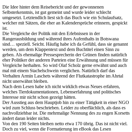
Die Idee hinter dem Reisebericht und der gewonnenen
Selbsterkenntnis, ist gut gemeint und wurde leider schlecht
umgesetzt. Letztendlich liest sich das Buch wie ein Schulaufsatz,
welcher mit Sätzen, die eher an Kalendersprüche erinnern, gespickt
ist.
Die Vergleiche der Politik mit den Erlebnissen in der
Rangerausbildung und während ihres Aufenthalts in Botswana
sind… speziell. Seicht. Häufig habe ich da Gefühl, dass sie genannt
werden, um dem Klappentext und dem Buchtitel einen Sinn zu
geben. Als ehemalige Pressesprecherin der Grünen finden natürlich
eher Politiker der anderen Parteien eine Erwähnung und müssen für
Vergleiche herhalten. So wird Olaf Scholz gerne erwähnt und auch
mal mit einem Stachelschwein verglichen. Natürlich darf das
Verhalten Armin Laschets während der Flutkatastrophe im Ahrtal
nicht unerwähnt bleiben.
Nach dem Lesen habe ich nicht wirklich etwas Neues erfahren,
welches Tierdokumentationen, Lebenserfahrung und politisches
Interesse mir nicht schon gezeigt hätten.
Der Ausstieg aus dem Hauptjob hin zu einer Tätigkeit in einer NGO
wird zum Schluss beschrieben. Leider zu oberflächlich, als dass es
nachvollziehbar ist. Die mehrmalige Nennung des zu engen Korsetts
ändert daran leider nichts.
Von den 190 Seiten bleiben netto etwa 170 übrig. Das ist nicht viel.
Doch zu viel, wenn die Formatierung im eBook das Lesen