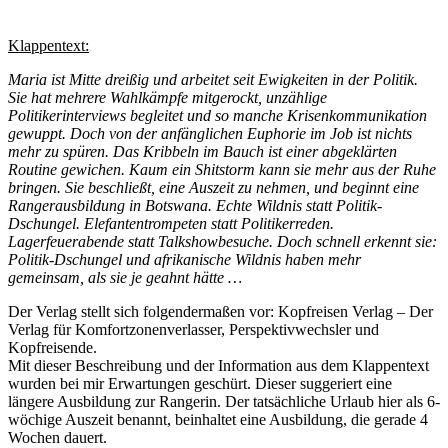
Klappentext:
Maria ist Mitte dreißig und arbeitet seit Ewigkeiten in der Politik.
Sie hat mehrere Wahlkämpfe mitgerockt, unzählige
Politikerinterviews begleitet und so manche Krisenkommunikation
gewuppt. Doch von der anfänglichen Euphorie im Job ist nichts
mehr zu spüren. Das Kribbeln im Bauch ist einer abgeklärten
Routine gewichen. Kaum ein Shitstorm kann sie mehr aus der Ruhe
bringen. Sie beschließt, eine Auszeit zu nehmen, und beginnt eine
Rangerausbildung in Botswana. Echte Wildnis statt Politik-
Dschungel. Elefantentrompeten statt Politikerreden.
Lagerfeuerabende statt Talkshowbesuche. Doch schnell erkennt sie:
Politik-Dschungel und afrikanische Wildnis haben mehr
gemeinsam, als sie je geahnt hätte …
Der Verlag stellt sich folgendermaßen vor: Kopfreisen Verlag – Der
Verlag für Komfortzonenverlasser, Perspektivwechsler und
Kopfreisende.
Mit dieser Beschreibung und der Information aus dem Klappentext
wurden bei mir Erwartungen geschürt. Dieser suggeriert eine
längere Ausbildung zur Rangerin. Der tatsächliche Urlaub hier als 6-
wöchige Auszeit benannt, beinhaltet eine Ausbildung, die gerade 4
Wochen dauert.