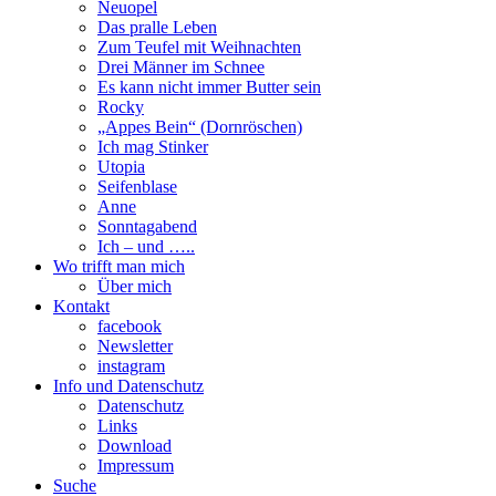
Neuopel
Das pralle Leben
Zum Teufel mit Weihnachten
Drei Männer im Schnee
Es kann nicht immer Butter sein
Rocky
„Appes Bein“ (Dornröschen)
Ich mag Stinker
Utopia
Seifenblase
Anne
Sonntagabend
Ich – und …..
Wo trifft man mich
Über mich
Kontakt
facebook
Newsletter
instagram
Info und Datenschutz
Datenschutz
Links
Download
Impressum
Suche