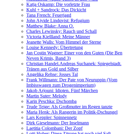
Katja Oskamp: Die vorletzte Frau
Kuhl + Sandrock: Das Dickicht
Tana French: Feuerjagd
John Ajvide Lindqvist: Refugium
Matthew Blake: Anna O.
Charles Lewinsky: Rauch und Schall
Victoria Kiellland: Meine Männer
Jeanette Walls: Vom Himmel der Sterne
Louise Kennedy: Übertretung
Jan Costin Wagner: Einer von den Guten (Die Ben
Neven Krimis, Band 3)
Christian Handel.Andreas Suchanek: Spiegelstadt.
Tränen aus Gold und Silber
Angelika Rehse: Josses Tal
Frank Willmann: Der Pate von Neuruppin (Vom
Imbisswagen zum Drogenimperium)
Jakob Arjouni: Idioten. Fünf Märchen
Martin Suter: Melody
Karin Peschka: Dschomba
Trude Teige: Als Großmutter im Regen tanzte
Maria Henk: Als Rangerin im Politik-Dschungel
Lars Keppler: Spinnennetz
Dirk Gieselmann: Der Inselmann
Laetitia Colombani: Der Zopf
Lotti Huber: Diese Zitrone hat noch viel Saft