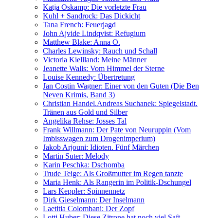
Katja Oskamp: Die vorletzte Frau
Kuhl + Sandrock: Das Dickicht
Tana French: Feuerjagd
John Ajvide Lindqvist: Refugium
Matthew Blake: Anna O.
Charles Lewinsky: Rauch und Schall
Victoria Kiellland: Meine Männer
Jeanette Walls: Vom Himmel der Sterne
Louise Kennedy: Übertretung
Jan Costin Wagner: Einer von den Guten (Die Ben
Neven Krimis, Band 3)
Christian Handel.Andreas Suchanek: Spiegelstadt.
Tränen aus Gold und Silber
Angelika Rehse: Josses Tal
Frank Willmann: Der Pate von Neuruppin (Vom
Imbisswagen zum Drogenimperium)
Jakob Arjouni: Idioten. Fünf Märchen
Martin Suter: Melody
Karin Peschka: Dschomba
Trude Teige: Als Großmutter im Regen tanzte
Maria Henk: Als Rangerin im Politik-Dschungel
Lars Keppler: Spinnennetz
Dirk Gieselmann: Der Inselmann
Laetitia Colombani: Der Zopf
Lotti Huber: Diese Zitrone hat noch viel Saft