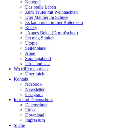
Neuopel
Das pralle Leben
Zum Teufel mit Weihnachten
Drei Männer im Schnee
Es kann nicht immer Butter sein
Rocky
„Appes Bein“ (Dornröschen)
Ich mag Stinker
Utopia
Seifenblase
Anne
Sonntagabend
Ich – und …..
Wo trifft man mich
Über mich
Kontakt
facebook
Newsletter
instagram
Info und Datenschutz
Datenschutz
Links
Download
Impressum
Suche