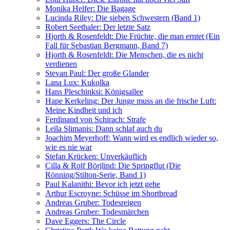
Monika Helfer: Die Bagage
Lucinda Riley: Die sieben Schwestern (Band 1)
Robert Seethaler: Der letzte Satz
Hjorth & Rosenfeldt: Die Früchte, die man erntet (Ein
Fall für Sebastian Bergmann, Band 7)
Hjorth & Rosenfeldt: Die Menschen, die es nicht
verdienen
Stevan Paul: Der große Glander
Lana Lux: Kukolka
Hans Pleschinksi: Königsallee
Hape Kerkeling: Der Junge muss an die frische Luft:
Meine Kindheit und ich
Ferdinand von Schirach: Strafe
Leïla Slimanis: Dann schlaf auch du
Joachim Meyerhoff: Wann wird es endlich wieder so,
wie es nie war
Stefan Krücken: Unverkäuflich
Cilla & Rolf Börjlind: Die Springflut (Die
Rönning/Stilton-Serie, Band 1)
Paul Kalanithi: Bevor ich jetzt gehe
Arthur Escroyne: Schüsse im Shortbread
Andreas Gruber: Todesreigen
Andreas Gruber: Todesmärchen
Dave Eggers: The Circle