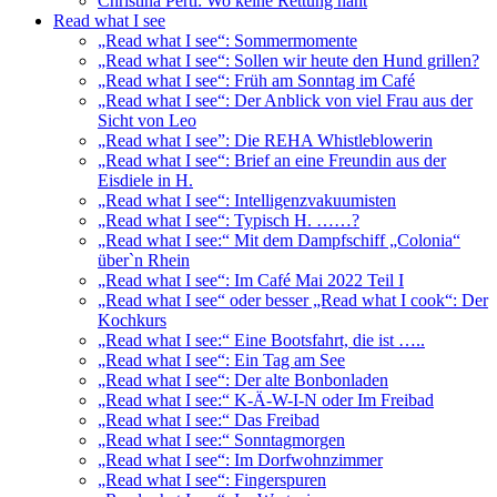
Christina Pertl: Wo keine Rettung naht
Read what I see
„Read what I see“: Sommermomente
„Read what I see“: Sollen wir heute den Hund grillen?
„Read what I see“: Früh am Sonntag im Café
„Read what I see“: Der Anblick von viel Frau aus der
Sicht von Leo
„Read what I see”: Die REHA Whistleblowerin
„Read what I see“: Brief an eine Freundin aus der
Eisdiele in H.
„Read what I see“: Intelligenzvakuumisten
„Read what I see“: Typisch H. ……?
„Read what I see:“ Mit dem Dampfschiff „Colonia“
über`n Rhein
„Read what I see“: Im Café Mai 2022 Teil I
„Read what I see“ oder besser „Read what I cook“: Der
Kochkurs
„Read what I see:“ Eine Bootsfahrt, die ist …..
„Read what I see“: Ein Tag am See
„Read what I see“: Der alte Bonbonladen
„Read what I see:“ K-Ä-W-I-N oder Im Freibad
„Read what I see:“ Das Freibad
„Read what I see:“ Sonntagmorgen
„Read what I see“: Im Dorfwohnzimmer
„Read what I see“: Fingerspuren