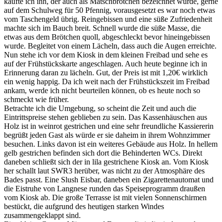
kaufte ich ihn, der auch als Matschbrötchen bezeichnet wurde, gerne
auf dem Schulweg für 50 Pfennig, vorausgesetzt es war noch etwas
vom Taschengeld übrig. Reingebissen und eine süße Zufriedenheit
machte sich im Bauch breit. Schnell wurde die süße Masse, die
etwas aus dem Brötchen quoll, abgeschleckt bevor hineingebissen
wurde. Begleitet von einem Lächeln, dass auch die Augen erreichte.
Nun stehe ich vor dem Kiosk in dem kleinen Freibad und sehe es
auf der Frühstückskarte angeschlagen. Auch heute beginne ich in
Erinnerung daran zu lächeln. Gut, der Preis ist mit 1,20€ wirklich
ein wenig happig. Da ich weit nach der Frühstückszeit im Freibad
ankam, werde ich nicht beurteilen können, ob es heute noch so
schmeckt wie früher.
Betrachte ich die Umgebung, so scheint die Zeit und auch die
Eintrittspreise stehen geblieben zu sein. Das Kassenhäuschen aus
Holz ist in weinrot gestrichen und eine sehr freundliche Kassiererin
begrüßt jeden Gast als würde er sie daheim in ihrem Wohnzimmer
besuchen. Links davon ist ein weiteres Gebäude aus Holz. In hellem
gelb gestrichen befinden sich dort die Behinderten WCs. Direkt
daneben schließt sich der in lila gestrichene Kiosk an. Vom Kiosk
her schallt laut SWR3 herüber, was nicht zu der Atmosphäre des
Bades passt. Eine Slush Eisbar, daneben ein Zigarettenautomat und
die Eistruhe von Langnese runden das Speiseprogramm draußen
vom Kiosk ab. Die große Terrasse ist mit vielen Sonnenschirmen
bestückt, die aufgrund des heutigen starken Windes
zusammengeklappt sind.