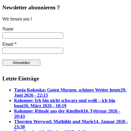
Newsletter abonnieren ?
Wir freuen uns !
Name
Email *
Letzte Einträge
Tanja Kokoska: Guten Morgen, schönes Wetter heute
29.
Juni 2026 - 22:15
Kolumne: Ich bin nicht schwarz und weiß – ich bin
bunt
26. März 2026 - 18:19
Kolumne: Rituale aus der Kindheit
16. Februar 2026 -
20:43
Thorsten Woywod: Mathilde und Marie
14. Januar 2026 -
23:30