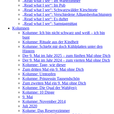
„Read what I see“: Im Wartezimmer
„Read what I see“: Im Pub
„Read what I see“: Schwarzwälder Kirschtorte
„Read what I see“: Verschiedene Alltagsbeobachtungen
„Read what I see“: Es duftet
„Read what I see“: Samstagmittag
Kolumnen
Kolumne: Ich bin nicht schwarz und weiß – ich bin
bunt
Kolumne: Rituale aus der Kindheit
Kolumne: Schiebt mir doch Kühlplatten unter den
Hintern
Der 9. Mai im Jahr 2025 – zum fünften Mal ohne Dich
Der 9. Mai im Jahr 2024 – zum vierten Mal ohne Dich
Kolumne: Tage, wie dieser
Zum dritten Mal ein 9. Mai ohne Dich
Kolumne: Umtopfen
Kolumne: Prinzessin Tausendschön
Zum zweiten Mal ein 9. Mai ohne Dich
Kolumne: Die Qual der Wahl(en):
Kolumne: 10 Dinge
9. Mai
Kolumne: November 2014
Juli 2020
Kolume: Das Reservezimmer