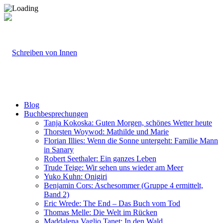
Blog
Buchbesprechungen
Tanja Kokoska: Guten Morgen, schönes Wetter heute
Thorsten Woywod: Mathilde und Marie
Florian Illies: Wenn die Sonne untergeht: Familie Mann
in Sanary
Robert Seethaler: Ein ganzes Leben
Trude Teige: Wir sehen uns wieder am Meer
Yuko Kuhn: Onigiri
Benjamin Cors: Aschesommer (Gruppe 4 ermittelt,
Band 2)
Eric Wrede: The End – Das Buch vom Tod
Thomas Melle: Die Welt im Rücken
Maddalena Vaglio Tanet: In den Wald