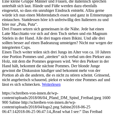
Eine kleine Gruppe Männer und Frauen, die italienisch sprechen
unterhält sich laut. Hände und Füße werden dazu ebenfalls
eingesetzt, so dass ein unruhiger Eindruck entsteht. Allzu gerne
würde ich nun einen Mohrendatsch essen und ganz in Erinnerungen
eintauchen. Stattdessen höre ich unfreiwillig den Italienern zu und
höre nur „Puta, Puta“.
Drei Frauen setzen sich gemeinsam in die Nähe. Jede hat einen
Latte Macchiatto vor sich auf dem Tisch stehen und ein Magnum
Stieleis in der Hand. Alle drei tragen einen Bikini. Und alle drei
sollten besser auf einen Badeanzug umsteigen? Nicht nur wegen der
integrierten Cups.
Einen Tisch weiter teilen sich drei Jungs im Alter von ca. 10 Jahren
eine Portion Pommes und „streiten“ sich verbal um den Piekser aus
Holz, mit dem die Pommes gegessen wird. Wer den Piekser in der
Hand hält, bekommt die nächste Pommes. Der blonde Junge
gewinnt die Diskussion häufiger und bekommt mehr von der
Portion ab als die anderen, die es nicht zu stören scheint. Grinsend,
nicht angeberisch schauend, piekst er wieder eine Pommes auf und
lässt es sich schmecken.
Weiterlesen
https://schreiben-von-innen.de/wp-
content/uploads/2018/06/04_Pfand_DM_Spind_Freibad.jpeg
1600
900
Sabine
http://schreiben-von-innen.de/wp-
content/uploads/2018/04/logo2.png
Sabine
2018-06-25
06:47:14
2018-06-25 06:47:14
„Read what I see:“ Das Freibad