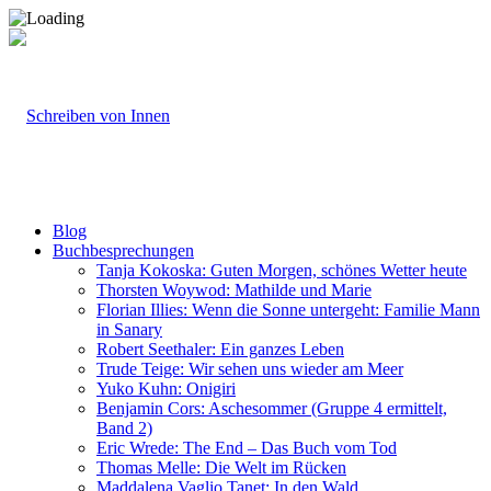
Blog
Buchbesprechungen
Tanja Kokoska: Guten Morgen, schönes Wetter heute
Thorsten Woywod: Mathilde und Marie
Florian Illies: Wenn die Sonne untergeht: Familie Mann
in Sanary
Robert Seethaler: Ein ganzes Leben
Trude Teige: Wir sehen uns wieder am Meer
Yuko Kuhn: Onigiri
Benjamin Cors: Aschesommer (Gruppe 4 ermittelt,
Band 2)
Eric Wrede: The End – Das Buch vom Tod
Thomas Melle: Die Welt im Rücken
Maddalena Vaglio Tanet: In den Wald