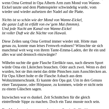
wenn Oma Gertrud in Opa Alberts Arm zum Mond von Wanne-
Eickel tanzte und dem Plattenspieler schwindelig wurde, vom
wieder und wieder aufsetzen der Nadel auf die Platte.
Nichts ist so schön wie der Mond von Wanne-Eickel,
die ganze Luft ist erfüllt von ew’gem Mai (hmmm).
Und jede Nacht am Kanal von Wanne-Eickel
ist voller Duft wie die Nächte von Hawaii.
Diese Zeilen sang Oma Gertrud immer wieder mit. Hörte man
genau zu, konnte man leises Fernweh erahnen? Wünschte sie sich
manchmal weit weg von ihrem Tante-Emma-Laden, der ihr ein und
alles war und dennoch einzwängte?
Wilhelm suchte die gute Flasche Eierlikör raus, nach diesem Sport
würde Oma ein Likörchen brauchen. Oder auch zwei. Wenn es drei
wurden, bot sie ihm meist das dritte Pinnchen zum Ausschlecken an.
Für Opa Albert holte er die Flasche Asbach aus dem
Wohnzimmerschrank. Er kannte den Opa gut. Um in den Genuss
einer Tanzpause, oder Hörpause, zu kommen, würde er nicht nein
zu einem Gläschen sagen.
Inzwischen war es dunkel. Zeit Schnittchen für die gleich
eintreffende Sippe zu machen. Doch ein Tanz musste noch sein.