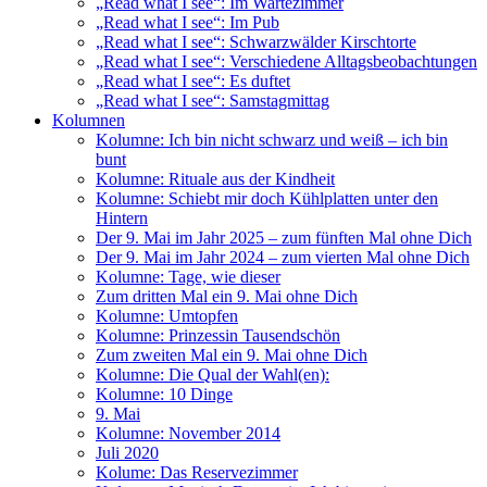
„Read what I see“: Im Wartezimmer
„Read what I see“: Im Pub
„Read what I see“: Schwarzwälder Kirschtorte
„Read what I see“: Verschiedene Alltagsbeobachtungen
„Read what I see“: Es duftet
„Read what I see“: Samstagmittag
Kolumnen
Kolumne: Ich bin nicht schwarz und weiß – ich bin
bunt
Kolumne: Rituale aus der Kindheit
Kolumne: Schiebt mir doch Kühlplatten unter den
Hintern
Der 9. Mai im Jahr 2025 – zum fünften Mal ohne Dich
Der 9. Mai im Jahr 2024 – zum vierten Mal ohne Dich
Kolumne: Tage, wie dieser
Zum dritten Mal ein 9. Mai ohne Dich
Kolumne: Umtopfen
Kolumne: Prinzessin Tausendschön
Zum zweiten Mal ein 9. Mai ohne Dich
Kolumne: Die Qual der Wahl(en):
Kolumne: 10 Dinge
9. Mai
Kolumne: November 2014
Juli 2020
Kolume: Das Reservezimmer