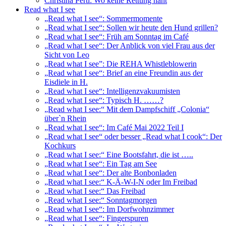
Christina Pertl: Wo keine Rettung naht
Read what I see
„Read what I see“: Sommermomente
„Read what I see“: Sollen wir heute den Hund grillen?
„Read what I see“: Früh am Sonntag im Café
„Read what I see“: Der Anblick von viel Frau aus der
Sicht von Leo
„Read what I see”: Die REHA Whistleblowerin
„Read what I see“: Brief an eine Freundin aus der
Eisdiele in H.
„Read what I see“: Intelligenzvakuumisten
„Read what I see“: Typisch H. ……?
„Read what I see:“ Mit dem Dampfschiff „Colonia“
über`n Rhein
„Read what I see“: Im Café Mai 2022 Teil I
„Read what I see“ oder besser „Read what I cook“: Der
Kochkurs
„Read what I see:“ Eine Bootsfahrt, die ist …..
„Read what I see“: Ein Tag am See
„Read what I see“: Der alte Bonbonladen
„Read what I see:“ K-Ä-W-I-N oder Im Freibad
„Read what I see:“ Das Freibad
„Read what I see:“ Sonntagmorgen
„Read what I see“: Im Dorfwohnzimmer
„Read what I see“: Fingerspuren