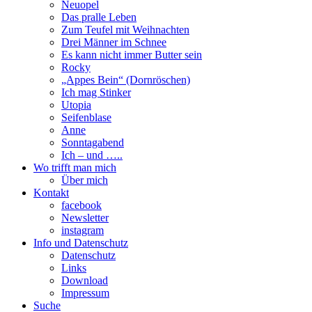
Neuopel
Das pralle Leben
Zum Teufel mit Weihnachten
Drei Männer im Schnee
Es kann nicht immer Butter sein
Rocky
„Appes Bein“ (Dornröschen)
Ich mag Stinker
Utopia
Seifenblase
Anne
Sonntagabend
Ich – und …..
Wo trifft man mich
Über mich
Kontakt
facebook
Newsletter
instagram
Info und Datenschutz
Datenschutz
Links
Download
Impressum
Suche