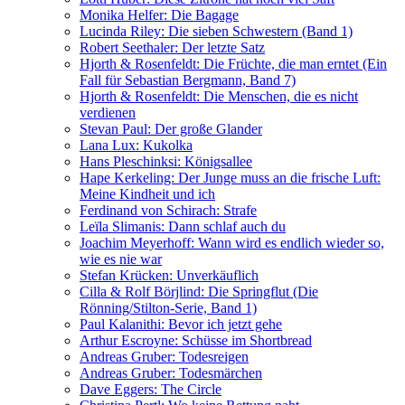
Monika Helfer: Die Bagage
Lucinda Riley: Die sieben Schwestern (Band 1)
Robert Seethaler: Der letzte Satz
Hjorth & Rosenfeldt: Die Früchte, die man erntet (Ein
Fall für Sebastian Bergmann, Band 7)
Hjorth & Rosenfeldt: Die Menschen, die es nicht
verdienen
Stevan Paul: Der große Glander
Lana Lux: Kukolka
Hans Pleschinksi: Königsallee
Hape Kerkeling: Der Junge muss an die frische Luft:
Meine Kindheit und ich
Ferdinand von Schirach: Strafe
Leïla Slimanis: Dann schlaf auch du
Joachim Meyerhoff: Wann wird es endlich wieder so,
wie es nie war
Stefan Krücken: Unverkäuflich
Cilla & Rolf Börjlind: Die Springflut (Die
Rönning/Stilton-Serie, Band 1)
Paul Kalanithi: Bevor ich jetzt gehe
Arthur Escroyne: Schüsse im Shortbread
Andreas Gruber: Todesreigen
Andreas Gruber: Todesmärchen
Dave Eggers: The Circle