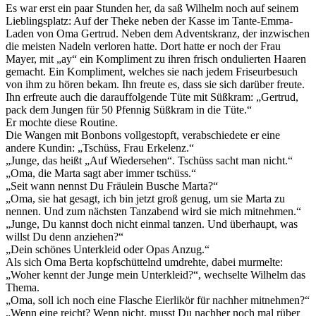
Es war erst ein paar Stunden her, da saß Wilhelm noch auf seinem
Lieblingsplatz: Auf der Theke neben der Kasse im Tante-Emma-
Laden von Oma Gertrud. Neben dem Adventskranz, der inzwischen
die meisten Nadeln verloren hatte. Dort hatte er noch der Frau
Mayer, mit „ay“ ein Kompliment zu ihren frisch ondulierten Haaren
gemacht. Ein Kompliment, welches sie nach jedem Friseurbesuch
von ihm zu hören bekam. Ihn freute es, dass sie sich darüber freute.
Ihn erfreute auch die darauffolgende Tüte mit Süßkram: „Gertrud,
pack dem Jungen für 50 Pfennig Süßkram in die Tüte.“
Er mochte diese Routine.
Die Wangen mit Bonbons vollgestopft, verabschiedete er eine
andere Kundin: „Tschüss, Frau Erkelenz.“
„Junge, das heißt „Auf Wiedersehen“. Tschüss sacht man nicht.“
„Oma, die Marta sagt aber immer tschüss.“
„Seit wann nennst Du Fräulein Busche Marta?“
„Oma, sie hat gesagt, ich bin jetzt groß genug, um sie Marta zu
nennen. Und zum nächsten Tanzabend wird sie mich mitnehmen.“
„Junge, Du kannst doch nicht einmal tanzen. Und überhaupt, was
willst Du denn anziehen?“
„Dein schönes Unterkleid oder Opas Anzug.“
Als sich Oma Berta kopfschüttelnd umdrehte, dabei murmelte:
„Woher kennt der Junge mein Unterkleid?“, wechselte Wilhelm das
Thema.
„Oma, soll ich noch eine Flasche Eierlikör für nachher mitnehmen?“
„Wenn eine reicht? Wenn nicht, musst Du nachher noch mal rüber