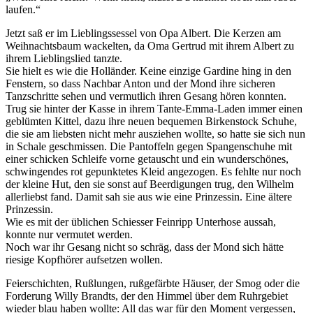
laufen.“
Jetzt saß er im Lieblingssessel von Opa Albert. Die Kerzen am
Weihnachtsbaum wackelten, da Oma Gertrud mit ihrem Albert zu
ihrem Lieblingslied tanzte.
Sie hielt es wie die Holländer. Keine einzige Gardine hing in den
Fenstern, so dass Nachbar Anton und der Mond ihre sicheren
Tanzschritte sehen und vermutlich ihren Gesang hören konnten.
Trug sie hinter der Kasse in ihrem Tante-Emma-Laden immer einen
geblümten Kittel, dazu ihre neuen bequemen Birkenstock Schuhe,
die sie am liebsten nicht mehr ausziehen wollte, so hatte sie sich nun
in Schale geschmissen. Die Pantoffeln gegen Spangenschuhe mit
einer schicken Schleife vorne getauscht und ein wunderschönes,
schwingendes rot gepunktetes Kleid angezogen. Es fehlte nur noch
der kleine Hut, den sie sonst auf Beerdigungen trug, den Wilhelm
allerliebst fand. Damit sah sie aus wie eine Prinzessin. Eine ältere
Prinzessin.
Wie es mit der üblichen Schiesser Feinripp Unterhose aussah,
konnte nur vermutet werden.
Noch war ihr Gesang nicht so schräg, dass der Mond sich hätte
riesige Kopfhörer aufsetzen wollen.
Feierschichten, Rußlungen, rußgefärbte Häuser, der Smog oder die
Forderung Willy Brandts, der den Himmel über dem Ruhrgebiet
wieder blau haben wollte: All das war für den Moment vergessen,