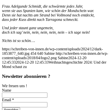
Frau Adelgunde Schmidt, die schwärmte jedes Jahr,
wenn sie aus Spanien kam, wie schön der Mondschein war.
Denn sie hat nachts am Strand bei Vollmond noch entdeckt,
dass jeder Kuss direkt nach Tarragona schmeckt.
Und jeder staunt ganz ungemein,
doch ich sag’ nein, nein, nein, nein, nein – ich sage nein!
Nichts ist so schön….
https://schreiben-von-innen.de/wp-content/uploads/2024/12/dark-
1853877_640.jpg
454
640
Sabine
http://schreiben-von-innen.de/wp-
content/uploads/2018/04/logo2.png
Sabine
2024-12-20
12:45:33
2024-12-20 12:45:33
Weihnachtsgeschichte 2024: Und der
Mond schaut zu
Newsletter abonnieren ?
Wir freuen uns !
Name
Email *