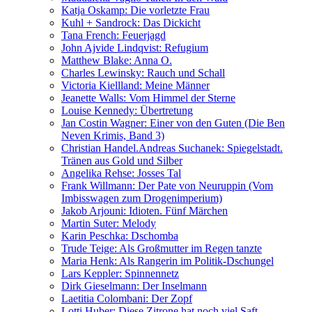
Katja Oskamp: Die vorletzte Frau
Kuhl + Sandrock: Das Dickicht
Tana French: Feuerjagd
John Ajvide Lindqvist: Refugium
Matthew Blake: Anna O.
Charles Lewinsky: Rauch und Schall
Victoria Kiellland: Meine Männer
Jeanette Walls: Vom Himmel der Sterne
Louise Kennedy: Übertretung
Jan Costin Wagner: Einer von den Guten (Die Ben
Neven Krimis, Band 3)
Christian Handel.Andreas Suchanek: Spiegelstadt.
Tränen aus Gold und Silber
Angelika Rehse: Josses Tal
Frank Willmann: Der Pate von Neuruppin (Vom
Imbisswagen zum Drogenimperium)
Jakob Arjouni: Idioten. Fünf Märchen
Martin Suter: Melody
Karin Peschka: Dschomba
Trude Teige: Als Großmutter im Regen tanzte
Maria Henk: Als Rangerin im Politik-Dschungel
Lars Keppler: Spinnennetz
Dirk Gieselmann: Der Inselmann
Laetitia Colombani: Der Zopf
Lotti Huber: Diese Zitrone hat noch viel Saft