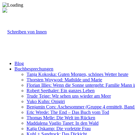
Blog
Buchbesprechungen
Tanja Kokoska: Guten Morgen, schönes Wetter heute
Thorsten Woywod: Mathilde und Marie
Florian Illies: Wenn die Sonne untergeht: Familie Mann 
Robert Seethaler: Ein ganzes Leben
Trude Teige: Wir sehen uns wieder am Meer
Yuko Kuhn: Onigiri
Benjamin Cors: Aschesommer (Gruppe 4 ermittelt, Band
Eric Wrede: The End – Das Buch vom Tod
Thomas Melle: Die Welt im Rücken
Maddalena Vaglio Tanet: In den Wald
Katja Oskamp: Die vorletzte Frau
Kuhl + Sandrock: Das Dickicht