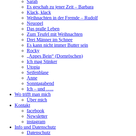
Sarah
Es geschah zu jener Zeit – Barbara
Klack, klack
Weihnachten in der Fremde – Rudolf
Neuopel
Das pralle Leben
Zum Teufel mit Weihnachten
Drei Männer im Schnee
Es kann nicht immer Butter sein
Rocky
„Appes Bein“ (Dornröschen)
Ich mag Stinker
Utopia
Seifenblase
Anne
Sonntagabend
Ich – und …..
Wo trifft man mich
Über mich
Kontakt
facebook
Newsletter
instagram
Info und Datenschutz
Datenschutz