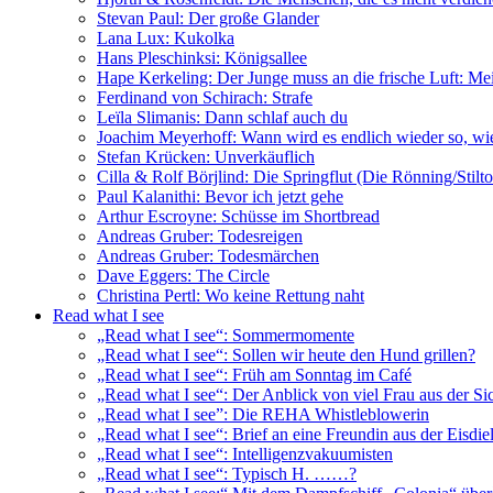
Stevan Paul: Der große Glander
Lana Lux: Kukolka
Hans Pleschinksi: Königsallee
Hape Kerkeling: Der Junge muss an die frische Luft: Me
Ferdinand von Schirach: Strafe
Leïla Slimanis: Dann schlaf auch du
Joachim Meyerhoff: Wann wird es endlich wieder so, wie
Stefan Krücken: Unverkäuflich
Cilla & Rolf Börjlind: Die Springflut (Die Rönning/Stilt
Paul Kalanithi: Bevor ich jetzt gehe
Arthur Escroyne: Schüsse im Shortbread
Andreas Gruber: Todesreigen
Andreas Gruber: Todesmärchen
Dave Eggers: The Circle
Christina Pertl: Wo keine Rettung naht
Read what I see
„Read what I see“: Sommermomente
„Read what I see“: Sollen wir heute den Hund grillen?
„Read what I see“: Früh am Sonntag im Café
„Read what I see“: Der Anblick von viel Frau aus der Si
„Read what I see”: Die REHA Whistleblowerin
„Read what I see“: Brief an eine Freundin aus der Eisdiel
„Read what I see“: Intelligenzvakuumisten
„Read what I see“: Typisch H. ……?