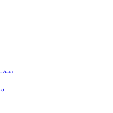
in Sanary
 2)