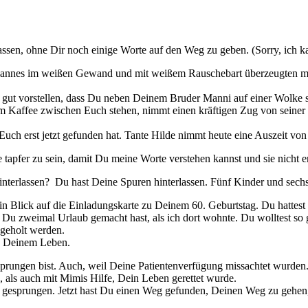
 lassen, ohne Dir noch einige Worte auf den Weg zu geben. (Sorry, ich k
Mannes im weißen Gewand und mit weißem Rauschebart überzeugten mic
ir gut vorstellen, dass Du neben Deinem Bruder Manni auf einer Wolke s
Kaffee zwischen Euch stehen, nimmt einen kräftigen Zug von seiner Zig
 Euch erst jetzt gefunden hat. Tante Hilde nimmt heute eine Auszeit vo
 tapfer zu sein, damit Du meine Worte verstehen kannst und sie nicht 
terlassen? Du hast Deine Spuren hinterlassen. Fünf Kinder und sechs
in Blick auf die Einladungskarte zu Deinem 60. Geburtstag. Du hattest
 Du zweimal Urlaub gemacht hast, als ich dort wohnte. Du wolltest so g
hgeholt werden.
in Deinem Leben.
prungen bist. Auch, weil Deine Patientenverfügung missachtet wurde
, als auch mit Mimis Hilfe, Dein Leben gerettet wurde.
pe gesprungen. Jetzt hast Du einen Weg gefunden, Deinen Weg zu gehe