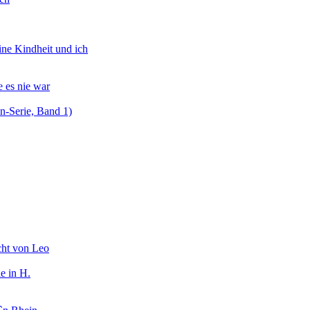
ine Kindheit und ich
 es nie war
on-Serie, Band 1)
cht von Leo
e in H.