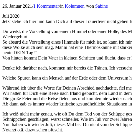
26. Januar 2021
/
1 Kommentar
/
in
Kolumnen
/
von
Sabine
Juli 2020
Jetzt stehe ich hier und kann Dich auf dieser Trauerfeier nicht gehen
Du weißt, die Vorstellung von einem Himmel oder einer Hölle, des 
Wiedergeburt.
So absurd die Vorstellung eines Himmels für mich ist, so kann ich m
diese Wolke auch sein mag. Manni hat eine Thermoskanne mit starkem 
heute DEIN Tag!“
Von hinten kommt Dein Vater in kleinen Schritten und flucht, dass er
Denke ich darüber nach, kommen mir bereits die Tränen. Ich versuche
Welche Spuren kann ein Mensch auf der Erde oder dem Universum hin
Während ich über die Worte für Deinen Abschied nachdachte, fiel me
Wir hatten für Dich eine Reise nach Irland gebucht, dem Land in dem
Die große Feier und die Reise fielen aus und konnten nie wieder nac
Ab dann gab es immer wieder kritische gesundheitliche Situationen 
Ich weiß nicht mehr genau, wie oft Du dem Tod von der Schüppe ges
Schnippchen geschlagen, warst schneller. Wie im Juli vor zwei Jahren
Nun haben wir wieder Juli, dieses Mal bist Du nicht von der Schüp
Notarzt o.ä. dazwischen pfuscht.