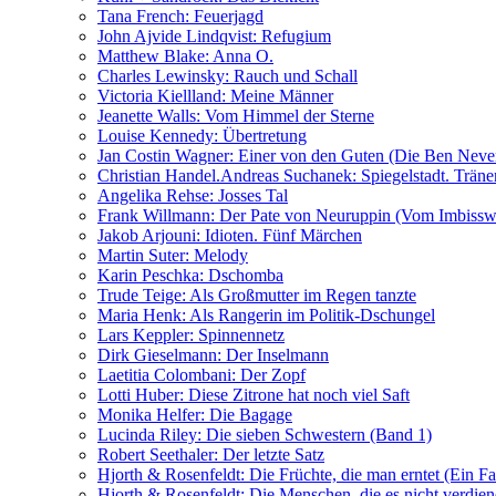
Tana French: Feuerjagd
John Ajvide Lindqvist: Refugium
Matthew Blake: Anna O.
Charles Lewinsky: Rauch und Schall
Victoria Kiellland: Meine Männer
Jeanette Walls: Vom Himmel der Sterne
Louise Kennedy: Übertretung
Jan Costin Wagner: Einer von den Guten (Die Ben Neve
Christian Handel.Andreas Suchanek: Spiegelstadt. Träne
Angelika Rehse: Josses Tal
Frank Willmann: Der Pate von Neuruppin (Vom Imbiss
Jakob Arjouni: Idioten. Fünf Märchen
Martin Suter: Melody
Karin Peschka: Dschomba
Trude Teige: Als Großmutter im Regen tanzte
Maria Henk: Als Rangerin im Politik-Dschungel
Lars Keppler: Spinnennetz
Dirk Gieselmann: Der Inselmann
Laetitia Colombani: Der Zopf
Lotti Huber: Diese Zitrone hat noch viel Saft
Monika Helfer: Die Bagage
Lucinda Riley: Die sieben Schwestern (Band 1)
Robert Seethaler: Der letzte Satz
Hjorth & Rosenfeldt: Die Früchte, die man erntet (Ein F
Hjorth & Rosenfeldt: Die Menschen, die es nicht verdie