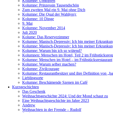
Kolumne: Umtopfen
Kolumne: Prinzessin Tausendschön
Zum zweiten Mal ein 9. Mai ohne Dich
Kolumne: Die Qual der Wahl(en):
Kolumne: 10 Dinge
9. Mai
Kolumne: November 2014
Juli 2020
Kolume: Das Reservezimmer
Kolumne: Manisch-Depressiv: Ich bin meiner Erkrankung
Kolumne: Manisch-Depressiv: Ich bin meiner Erkrankung
Kolumne: Warum bin ich so wütend?
Kolumnen: Menschen im Hotel, Teil 2 im Frühstücksrest
Kolumne: Menschen im Hotel – im Frühstücksrestaurant
Kolumne: Warum selber machen?
Kolumne: Zivilcourage
Kolumne: Restaurantbesitzer und ihre Definition von „ba
Lieblingsorte
Kolumne: Beschämende Szenen im Café
Kurzgeschichten
Das Geschenk
Weihnachtsgeschichte 2024: Und der Mond schaut zu
Eine Weihnachtsgeschichte im Jahre 2023
Andrew
Weihnachten in der Fremde – Rudolf