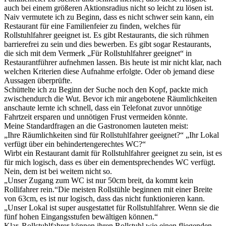
auch bei einem größeren Aktionsradius nicht so leicht zu lösen ist.
Naiv vermutete ich zu Beginn, dass es nicht schwer sein kann, ein
Restaurant für eine Familienfeier zu finden, welches für
Rollstuhlfahrer geeignet ist. Es gibt Restaurants, die sich rühmen
barrierefrei zu sein und dies bewerben. Es gibt sogar Restaurants,
die sich mit dem Vermerk „Für Rollstuhlfahrer geeignet“ in
Restaurantführer aufnehmen lassen. Bis heute ist mir nicht klar, nach
welchen Kriterien diese Aufnahme erfolgte. Oder ob jemand diese
Aussagen überprüfte.
Schüttelte ich zu Beginn der Suche noch den Kopf, packte mich
zwischendurch die Wut. Bevor ich mir angebotene Räumlichkeiten
anschaute lernte ich schnell, dass ein Telefonat zuvor unnötige
Fahrtzeit ersparen und unnötigen Frust vermeiden könnte.
Meine Standardfragen an die Gastronomen lauteten meist:
„Ihre Räumlichkeiten sind für Rollstuhlfahrer geeignet?“ „Ihr Lokal
verfügt über ein behindertengerechtes WC?“
Wirbt ein Restaurant damit für Rollstuhlfahrer geeignet zu sein, ist es
für mich logisch, dass es über ein dementsprechendes WC verfügt.
Nein, dem ist bei weitem nicht so.
„Unser Zugang zum WC ist nur 50cm breit, da kommt kein
Rollifahrer rein.“Die meisten Rollstühle beginnen mit einer Breite
von 63cm, es ist nur logisch, dass das nicht funktionieren kann.
„Unser Lokal ist super ausgestattet für Rollstuhlfahrer. Wenn sie die
fünf hohen Eingangsstufen bewältigen können.“
Klar, Rollstuhlfahrer können ihren Rollstuhl wie einen fliegenden