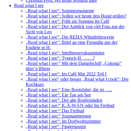
Christina Pertl: Wo keine Rettung naht
Read what I see
„Read what I see“: Sommermomente
„Read what I see“: Sollen wir heute den Hund grillen?
„Read what I see“: Früh am Sonntag im Café
„Read what I see“: Der Anblick von viel Frau aus der
Sicht von Leo
„Read what I see”: Die REHA Whistleblowerin
„Read what I see“: Brief an eine Freundin aus der
Eisdiele in H.
„Read what I see“: Intelligenzvakuumisten
„Read what I see“: Typisch H. ……?
„Read what I see:“ Mit dem Dampfschiff „Colonia“
über`n Rhein
„Read what I see“: Im Café Mai 2022 Teil I
„Read what I see“ oder besser „Read what I cook“: Der
Kochkurs
„Read what I see:“ Eine Bootsfahrt, die ist …..
„Read what I see“: Ein Tag am See
„Read what I see“: Der alte Bonbonladen
„Read what I see:“ K-Ä-W-I-N oder Im Freibad
„Read what I see:“ Das Freibad
„Read what I see:“ Sonntagmorgen
„Read what I see“: Im Dorfwohnzimmer
„Read what I see“: Fingerspuren