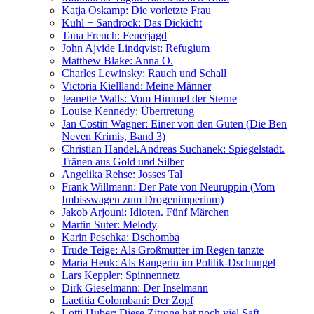
Katja Oskamp: Die vorletzte Frau
Kuhl + Sandrock: Das Dickicht
Tana French: Feuerjagd
John Ajvide Lindqvist: Refugium
Matthew Blake: Anna O.
Charles Lewinsky: Rauch und Schall
Victoria Kiellland: Meine Männer
Jeanette Walls: Vom Himmel der Sterne
Louise Kennedy: Übertretung
Jan Costin Wagner: Einer von den Guten (Die Ben
Neven Krimis, Band 3)
Christian Handel.Andreas Suchanek: Spiegelstadt.
Tränen aus Gold und Silber
Angelika Rehse: Josses Tal
Frank Willmann: Der Pate von Neuruppin (Vom
Imbisswagen zum Drogenimperium)
Jakob Arjouni: Idioten. Fünf Märchen
Martin Suter: Melody
Karin Peschka: Dschomba
Trude Teige: Als Großmutter im Regen tanzte
Maria Henk: Als Rangerin im Politik-Dschungel
Lars Keppler: Spinnennetz
Dirk Gieselmann: Der Inselmann
Laetitia Colombani: Der Zopf
Lotti Huber: Diese Zitrone hat noch viel Saft