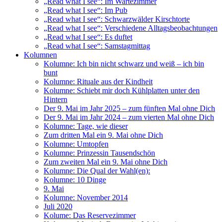
„Read what I see“: Im Wartezimmer
„Read what I see“: Im Pub
„Read what I see“: Schwarzwälder Kirschtorte
„Read what I see“: Verschiedene Alltagsbeobachtungen
„Read what I see“: Es duftet
„Read what I see“: Samstagmittag
Kolumnen
Kolumne: Ich bin nicht schwarz und weiß – ich bin
bunt
Kolumne: Rituale aus der Kindheit
Kolumne: Schiebt mir doch Kühlplatten unter den
Hintern
Der 9. Mai im Jahr 2025 – zum fünften Mal ohne Dich
Der 9. Mai im Jahr 2024 – zum vierten Mal ohne Dich
Kolumne: Tage, wie dieser
Zum dritten Mal ein 9. Mai ohne Dich
Kolumne: Umtopfen
Kolumne: Prinzessin Tausendschön
Zum zweiten Mal ein 9. Mai ohne Dich
Kolumne: Die Qual der Wahl(en):
Kolumne: 10 Dinge
9. Mai
Kolumne: November 2014
Juli 2020
Kolume: Das Reservezimmer