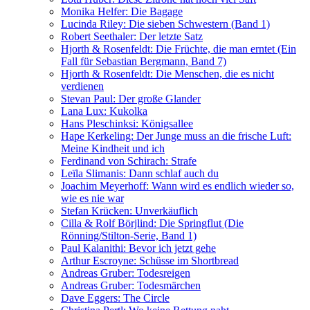
Monika Helfer: Die Bagage
Lucinda Riley: Die sieben Schwestern (Band 1)
Robert Seethaler: Der letzte Satz
Hjorth & Rosenfeldt: Die Früchte, die man erntet (Ein
Fall für Sebastian Bergmann, Band 7)
Hjorth & Rosenfeldt: Die Menschen, die es nicht
verdienen
Stevan Paul: Der große Glander
Lana Lux: Kukolka
Hans Pleschinksi: Königsallee
Hape Kerkeling: Der Junge muss an die frische Luft:
Meine Kindheit und ich
Ferdinand von Schirach: Strafe
Leïla Slimanis: Dann schlaf auch du
Joachim Meyerhoff: Wann wird es endlich wieder so,
wie es nie war
Stefan Krücken: Unverkäuflich
Cilla & Rolf Börjlind: Die Springflut (Die
Rönning/Stilton-Serie, Band 1)
Paul Kalanithi: Bevor ich jetzt gehe
Arthur Escroyne: Schüsse im Shortbread
Andreas Gruber: Todesreigen
Andreas Gruber: Todesmärchen
Dave Eggers: The Circle