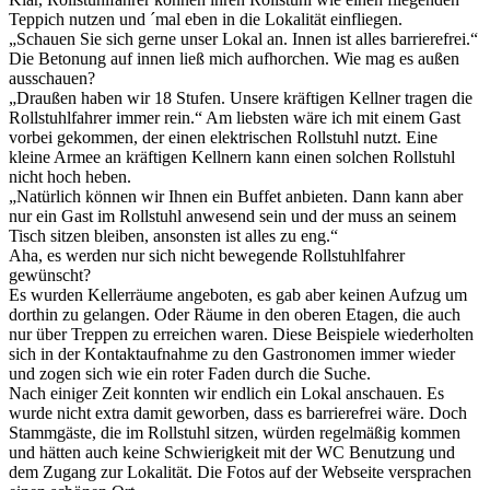
Teppich nutzen und ´mal eben in die Lokalität einfliegen.
„Schauen Sie sich gerne unser Lokal an. Innen ist alles barrierefrei.“
Die Betonung auf innen ließ mich aufhorchen. Wie mag es außen
ausschauen?
„Draußen haben wir 18 Stufen. Unsere kräftigen Kellner tragen die
Rollstuhlfahrer immer rein.“ Am liebsten wäre ich mit einem Gast
vorbei gekommen, der einen elektrischen Rollstuhl nutzt. Eine
kleine Armee an kräftigen Kellnern kann einen solchen Rollstuhl
nicht hoch heben.
„Natürlich können wir Ihnen ein Buffet anbieten. Dann kann aber
nur ein Gast im Rollstuhl anwesend sein und der muss an seinem
Tisch sitzen bleiben, ansonsten ist alles zu eng.“
Aha, es werden nur sich nicht bewegende Rollstuhlfahrer
gewünscht?
Es wurden Kellerräume angeboten, es gab aber keinen Aufzug um
dorthin zu gelangen. Oder Räume in den oberen Etagen, die auch
nur über Treppen zu erreichen waren. Diese Beispiele wiederholten
sich in der Kontaktaufnahme zu den Gastronomen immer wieder
und zogen sich wie ein roter Faden durch die Suche.
Nach einiger Zeit konnten wir endlich ein Lokal anschauen. Es
wurde nicht extra damit geworben, dass es barrierefrei wäre. Doch
Stammgäste, die im Rollstuhl sitzen, würden regelmäßig kommen
und hätten auch keine Schwierigkeit mit der WC Benutzung und
dem Zugang zur Lokalität. Die Fotos auf der Webseite versprachen