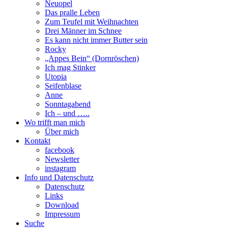
Neuopel
Das pralle Leben
Zum Teufel mit Weihnachten
Drei Männer im Schnee
Es kann nicht immer Butter sein
Rocky
„Appes Bein“ (Dornröschen)
Ich mag Stinker
Utopia
Seifenblase
Anne
Sonntagabend
Ich – und …..
Wo trifft man mich
Über mich
Kontakt
facebook
Newsletter
instagram
Info und Datenschutz
Datenschutz
Links
Download
Impressum
Suche