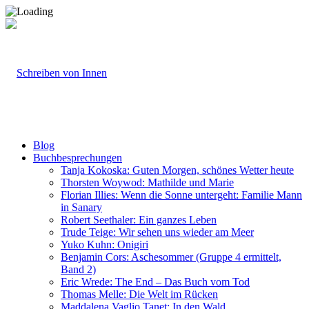
Blog
Buchbesprechungen
Tanja Kokoska: Guten Morgen, schönes Wetter heute
Thorsten Woywod: Mathilde und Marie
Florian Illies: Wenn die Sonne untergeht: Familie Mann
in Sanary
Robert Seethaler: Ein ganzes Leben
Trude Teige: Wir sehen uns wieder am Meer
Yuko Kuhn: Onigiri
Benjamin Cors: Aschesommer (Gruppe 4 ermittelt,
Band 2)
Eric Wrede: The End – Das Buch vom Tod
Thomas Melle: Die Welt im Rücken
Maddalena Vaglio Tanet: In den Wald