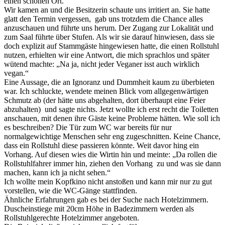
einen schönen Ort.
Wir kamen an und die Besitzerin schaute uns irritiert an. Sie hatte
glatt den Termin vergessen, gab uns trotzdem die Chance alles
anzuschauen und führte uns herum. Der Zugang zur Lokalität und
zum Saal führte über Stufen. Als wir sie darauf hinwiesen, dass sie
doch explizit auf Stammgäste hingewiesen hatte, die einen Rollstuhl
nutzen, erhielten wir eine Antwort, die mich sprachlos und später
wütend machte: „Na ja, nicht jeder Veganer isst auch wirklich
vegan.“
Eine Aussage, die an Ignoranz und Dummheit kaum zu überbieten
war. Ich schluckte, wendete meinen Blick vom allgegenwärtigen
Schmutz ab (der hätte uns abgehalten, dort überhaupt eine Feier
abzuhalten) und sagte nichts. Jetzt wollte ich erst recht die Toiletten
anschauen, mit denen ihre Gäste keine Probleme hätten. Wie soll ich
es beschreiben? Die Tür zum WC war bereits für nur
normalgewichtige Menschen sehr eng zugeschnitten. Keine Chance,
dass ein Rollstuhl diese passieren könnte. Weit davor hing ein
Vorhang. Auf diesen wies die Wirtin hin und meinte: „Da rollen die
Rollstuhlfahrer immer hin, ziehen den Vorhang zu und was sie dann
machen, kann ich ja nicht sehen.“
Ich wollte mein Kopfkino nicht anstoßen und kann mir nur zu gut
vorstellen, wie die WC-Gänge stattfinden.
Ähnliche Erfahrungen gab es bei der Suche nach Hotelzimmern.
Duscheinstiege mit 20cm Höhe in Badezimmern werden als
Rollstuhlgerechte Hotelzimmer angeboten.